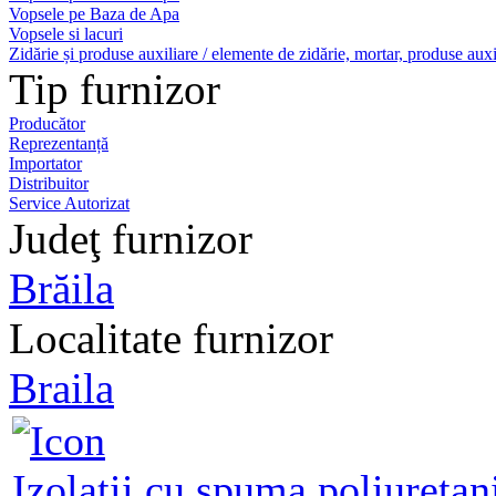
Vopsele pe Baza de Apa
Vopsele si lacuri
Zidărie și produse auxiliare / elemente de zidărie, mortar, produse auxi
Tip furnizor
Producător
Reprezentanță
Importator
Distribuitor
Service Autorizat
Judeţ furnizor
Brăila
Localitate furnizor
Braila
Izolatii cu spuma poliuretani