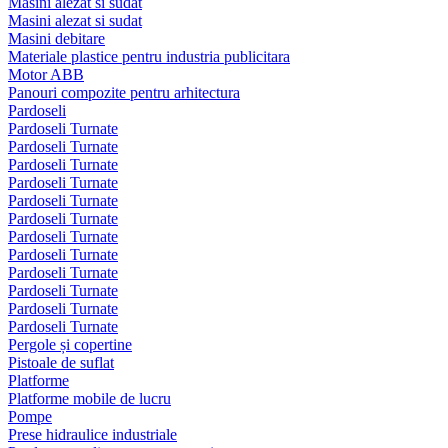
Masini alezat si sudat
Masini alezat si sudat
Masini debitare
Materiale plastice pentru industria publicitara
Motor ABB
Panouri compozite pentru arhitectura
Pardoseli
Pardoseli Turnate
Pardoseli Turnate
Pardoseli Turnate
Pardoseli Turnate
Pardoseli Turnate
Pardoseli Turnate
Pardoseli Turnate
Pardoseli Turnate
Pardoseli Turnate
Pardoseli Turnate
Pardoseli Turnate
Pardoseli Turnate
Pergole și copertine
Pistoale de suflat
Platforme
Platforme mobile de lucru
Pompe
Prese hidraulice industriale