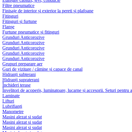
Etanșare cabluri, țevi, conducte
Filtre pneumatice
Finisaje de interior și exterior la pereti și plafoane
Fitinguri
Fitinguri și furtune
Flanșe
Furtune pneumatice și fitinguri
Grunduri Anticorozive
Grunduri Anticorozive
Grunduri Anticorozive
Grunduri Anticorozive
Grunduri Anticorozive
Grupuri preparare aer
Guri de vizitare / cămine și capace de canal
Hidranți subterani
Hidranți supraterani
Închideri terase
Învelitori de acoperiș, luminatoare, lucarne și accesorii. Seturi pentru 
Laminate
Lifturi
Lubrifianți
Manometre
Masini alezat si sudat
Masini alezat si sudat
Masini alezat si sudat