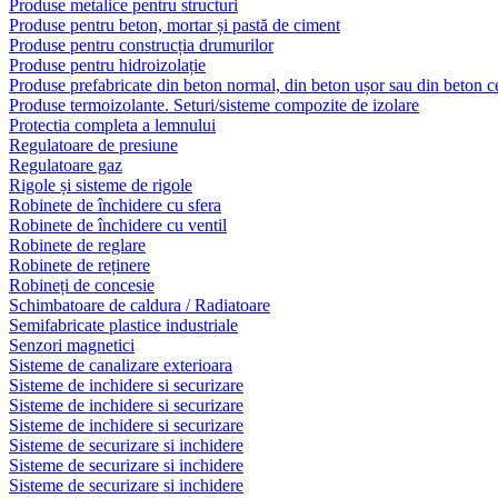
Produse metalice pentru structuri
Produse pentru beton, mortar și pastă de ciment
Produse pentru construcția drumurilor
Produse pentru hidroizolație
Produse prefabricate din beton normal, din beton ușor sau din beton ce
Produse termoizolante. Seturi/sisteme compozite de izolare
Protectia completa a lemnului
Regulatoare de presiune
Regulatoare gaz
Rigole și sisteme de rigole
Robinete de închidere cu sfera
Robinete de închidere cu ventil
Robinete de reglare
Robinete de reținere
Robineți de concesie
Schimbatoare de caldura / Radiatoare
Semifabricate plastice industriale
Senzori magnetici
Sisteme de canalizare exterioara
Sisteme de inchidere si securizare
Sisteme de inchidere si securizare
Sisteme de inchidere si securizare
Sisteme de securizare si inchidere
Sisteme de securizare si inchidere
Sisteme de securizare si inchidere