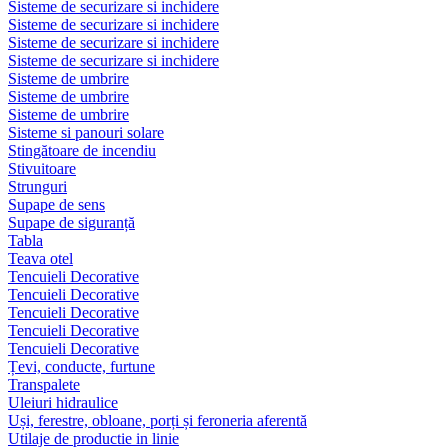
Sisteme de securizare si inchidere
Sisteme de securizare si inchidere
Sisteme de securizare si inchidere
Sisteme de securizare si inchidere
Sisteme de umbrire
Sisteme de umbrire
Sisteme de umbrire
Sisteme si panouri solare
Stingătoare de incendiu
Stivuitoare
Strunguri
Supape de sens
Supape de siguranță
Tabla
Teava otel
Tencuieli Decorative
Tencuieli Decorative
Tencuieli Decorative
Tencuieli Decorative
Tencuieli Decorative
Țevi, conducte, furtune
Transpalete
Uleiuri hidraulice
Uși, ferestre, obloane, porți și feroneria aferentă
Utilaje de productie in linie