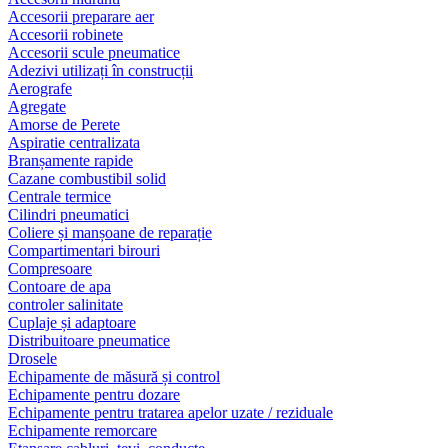
Accesorii preparare aer
Accesorii robinete
Accesorii scule pneumatice
Adezivi utilizați în construcții
Aerografe
Agregate
Amorse de Perete
Aspiratie centralizata
Branșamente rapide
Cazane combustibil solid
Centrale termice
Cilindri pneumatici
Coliere și manșoane de reparație
Compartimentari birouri
Compresoare
Contoare de apa
controler salinitate
Cuplaje și adaptoare
Distribuitoare pneumatice
Drosele
Echipamente de măsură și control
Echipamente pentru dozare
Echipamente pentru tratarea apelor uzate / reziduale
Echipamente remorcare