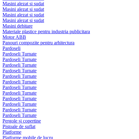
Masini alezat si sudat
Masini alezat si sudat
Masini alezat si sudat
Masini alezat si sudat
Masini debitare
Materiale plastice pentru industria publicitara
Motor ABB
Panouri compozite pentru arhitectura
Pardoseli
Pardoseli Turnate
Pardoseli Turnate
Pardoseli Turnate
Pardoseli Turnate
Pardoseli Turnate
Pardoseli Turnate
Pardoseli Turnate
Pardoseli Turnate
Pardoseli Turnate
Pardoseli Turnate
Pardoseli Turnate
Pardoseli Turnate
Pergole și copertine
Pistoale de suflat
Platforme
Platforme mobile de lucru