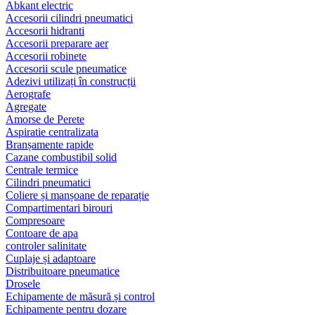
Abkant electric
Accesorii cilindri pneumatici
Accesorii hidranti
Accesorii preparare aer
Accesorii robinete
Accesorii scule pneumatice
Adezivi utilizați în construcții
Aerografe
Agregate
Amorse de Perete
Aspiratie centralizata
Branșamente rapide
Cazane combustibil solid
Centrale termice
Cilindri pneumatici
Coliere și manșoane de reparație
Compartimentari birouri
Compresoare
Contoare de apa
controler salinitate
Cuplaje și adaptoare
Distribuitoare pneumatice
Drosele
Echipamente de măsură și control
Echipamente pentru dozare