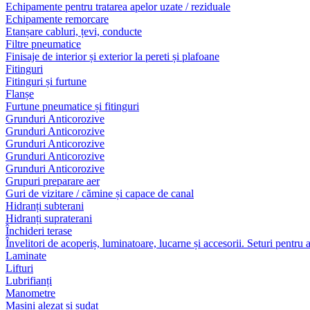
Echipamente pentru tratarea apelor uzate / reziduale
Echipamente remorcare
Etanșare cabluri, țevi, conducte
Filtre pneumatice
Finisaje de interior și exterior la pereti și plafoane
Fitinguri
Fitinguri și furtune
Flanșe
Furtune pneumatice și fitinguri
Grunduri Anticorozive
Grunduri Anticorozive
Grunduri Anticorozive
Grunduri Anticorozive
Grunduri Anticorozive
Grupuri preparare aer
Guri de vizitare / cămine și capace de canal
Hidranți subterani
Hidranți supraterani
Închideri terase
Învelitori de acoperiș, luminatoare, lucarne și accesorii. Seturi pentru 
Laminate
Lifturi
Lubrifianți
Manometre
Masini alezat si sudat