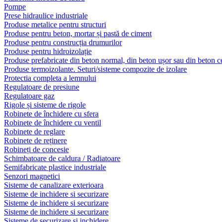
Pompe
Prese hidraulice industriale
Produse metalice pentru structuri
Produse pentru beton, mortar și pastă de ciment
Produse pentru construcția drumurilor
Produse pentru hidroizolație
Produse prefabricate din beton normal, din beton ușor sau din beton ce
Produse termoizolante. Seturi/sisteme compozite de izolare
Protectia completa a lemnului
Regulatoare de presiune
Regulatoare gaz
Rigole și sisteme de rigole
Robinete de închidere cu sfera
Robinete de închidere cu ventil
Robinete de reglare
Robinete de reținere
Robineți de concesie
Schimbatoare de caldura / Radiatoare
Semifabricate plastice industriale
Senzori magnetici
Sisteme de canalizare exterioara
Sisteme de inchidere si securizare
Sisteme de inchidere si securizare
Sisteme de inchidere si securizare
Sisteme de securizare si inchidere