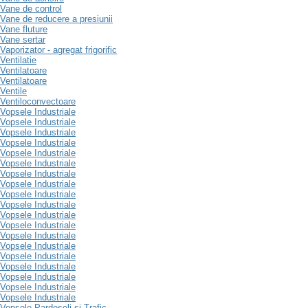
Vane de control
Vane de reducere a presiunii
Vane fluture
Vane sertar
Vaporizator - agregat frigorific
Ventilatie
Ventilatoare
Ventilatoare
Ventile
Ventiloconvectoare
Vopsele Industriale
Vopsele Industriale
Vopsele Industriale
Vopsele Industriale
Vopsele Industriale
Vopsele Industriale
Vopsele Industriale
Vopsele Industriale
Vopsele Industriale
Vopsele Industriale
Vopsele Industriale
Vopsele Industriale
Vopsele Industriale
Vopsele Industriale
Vopsele Industriale
Vopsele Industriale
Vopsele Industriale
Vopsele Industriale
Vopsele Industriale
Vopsele Pardoseli si Trafic