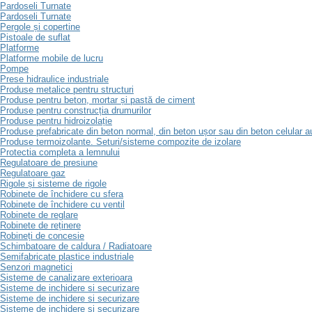
Pardoseli Turnate
Pardoseli Turnate
Pergole și copertine
Pistoale de suflat
Platforme
Platforme mobile de lucru
Pompe
Prese hidraulice industriale
Produse metalice pentru structuri
Produse pentru beton, mortar și pastă de ciment
Produse pentru construcția drumurilor
Produse pentru hidroizolație
Produse prefabricate din beton normal, din beton ușor sau din beton celular a
Produse termoizolante. Seturi/sisteme compozite de izolare
Protectia completa a lemnului
Regulatoare de presiune
Regulatoare gaz
Rigole și sisteme de rigole
Robinete de închidere cu sfera
Robinete de închidere cu ventil
Robinete de reglare
Robinete de reținere
Robineți de concesie
Schimbatoare de caldura / Radiatoare
Semifabricate plastice industriale
Senzori magnetici
Sisteme de canalizare exterioara
Sisteme de inchidere si securizare
Sisteme de inchidere si securizare
Sisteme de inchidere si securizare