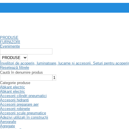
PRODUSE
FURNIZORI
Evenimente
Învelitori de acoperiș, luminatoare, lucarne și accesorii. Seturi pentru acoperi
Resetează filtrele
Caută în denumire produs
Categorie produse
Abkant electric
Abkant electric
Accesorii cilindri pneumatici
Accesorii hidranti
Accesorii preparare aer
Accesorii robinete
Accesorii scule pneumatice
Adezivi utilizați în construcții
Aerografe
Agregate