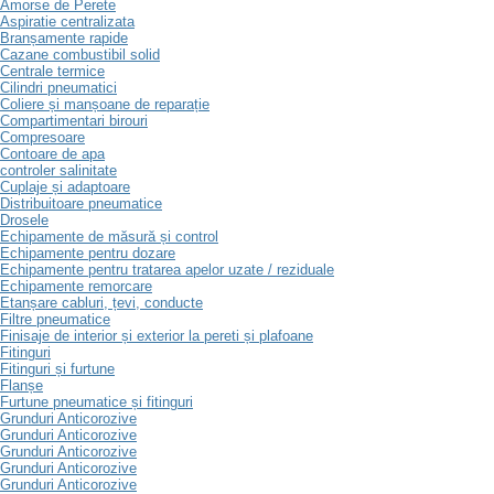
Amorse de Perete
Aspiratie centralizata
Branșamente rapide
Cazane combustibil solid
Centrale termice
Cilindri pneumatici
Coliere și manșoane de reparație
Compartimentari birouri
Compresoare
Contoare de apa
controler salinitate
Cuplaje și adaptoare
Distribuitoare pneumatice
Drosele
Echipamente de măsură și control
Echipamente pentru dozare
Echipamente pentru tratarea apelor uzate / reziduale
Echipamente remorcare
Etanșare cabluri, țevi, conducte
Filtre pneumatice
Finisaje de interior și exterior la pereti și plafoane
Fitinguri
Fitinguri și furtune
Flanșe
Furtune pneumatice și fitinguri
Grunduri Anticorozive
Grunduri Anticorozive
Grunduri Anticorozive
Grunduri Anticorozive
Grunduri Anticorozive