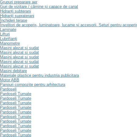
Grupuri preparare aer
Guri de vizitare / cămine și capace de canal
Hidranți subterani
Hidranți supraterani
Închideri terase
Învelitori de acoperiș, luminatoare, lucarne și accesorii. Seturi pentru acoperi
Laminate
Lifturi
Lubrifianți
Manometre
Masini alezat si sudat
Masini alezat si sudat
Masini alezat si sudat
Masini alezat si sudat
Masini alezat si sudat
Masini debitare
Materiale plastice pentru industria publicitara
Motor ABB
Panouri compozite pentru arhitectura
Pardoseli
Pardoseli Turnate
Pardoseli Turnate
Pardoseli Turnate
Pardoseli Turnate
Pardoseli Turnate
Pardoseli Turnate
Pardoseli Turnate
Pardoseli Turnate
Pardoseli Turnate
Pardoseli Turnate