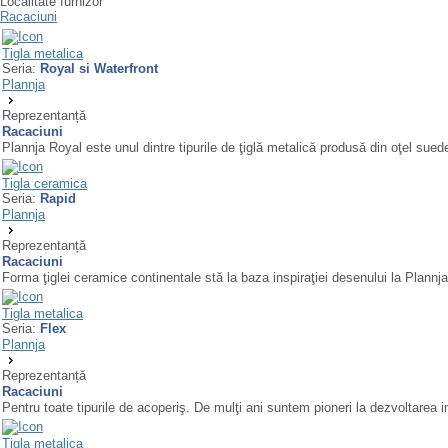
Localitate furnizor
Racaciuni
Tigla metalica
Seria:
Royal si Waterfront
Plannja
Reprezentanță
Racaciuni
Plannja Royal este unul dintre tipurile de ţiglă metalică produsă din oţel suede
Tigla ceramica
Seria:
Rapid
Plannja
Reprezentanță
Racaciuni
Forma ţiglei ceramice continentale stă la baza inspiraţiei desenului la Plannja 
Tigla metalica
Seria:
Flex
Plannja
Reprezentanță
Racaciuni
Pentru toate tipurile de acoperiş. De mulţi ani suntem pioneri la dezvoltarea in
Tigla metalica