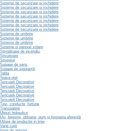
Sisteme de securizare si inchidere
Sisteme de securizare si inchidere
Sisteme de securizare si inchidere
Sisteme de securizare si inchidere
Sisteme de securizare si inchidere
Sisteme de securizare si inchidere
Sisteme de securizare si inchidere
Sisteme de umbrire
Sisteme de umbrire
Sisteme de umbrire
Sisteme si panouri solare
Stingătoare de incendiu
Stivuitoare
Strunguri
Supape de sens
Supape de siguranță
Tabla
Teava otel
Tencuieli Decorative
Tencuieli Decorative
Tencuieli Decorative
Tencuieli Decorative
Tencuieli Decorative
Țevi, conducte, furtune
Transpalete
Uleiuri hidraulice
Uși, ferestre, obloane, porți și feroneria aferentă
Utilaje de productie in linie
Vane cuțit
Vane de aerisire