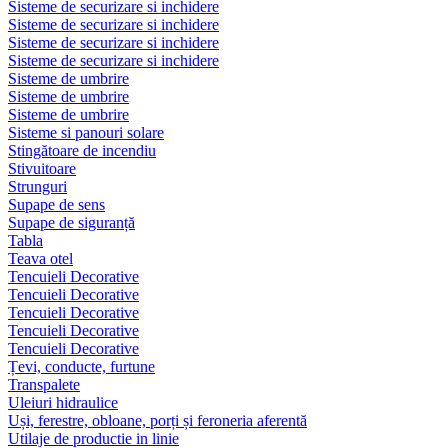
Sisteme de securizare si inchidere
Sisteme de securizare si inchidere
Sisteme de securizare si inchidere
Sisteme de securizare si inchidere
Sisteme de umbrire
Sisteme de umbrire
Sisteme de umbrire
Sisteme si panouri solare
Stingătoare de incendiu
Stivuitoare
Strunguri
Supape de sens
Supape de siguranță
Tabla
Teava otel
Tencuieli Decorative
Tencuieli Decorative
Tencuieli Decorative
Tencuieli Decorative
Tencuieli Decorative
Țevi, conducte, furtune
Transpalete
Uleiuri hidraulice
Uși, ferestre, obloane, porți și feroneria aferentă
Utilaje de productie in linie