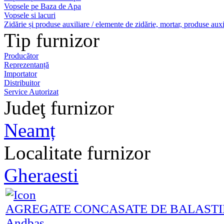
Vopsele pe Baza de Apa
Vopsele si lacuri
Zidărie și produse auxiliare / elemente de zidărie, mortar, produse auxi
Tip furnizor
Producător
Reprezentanță
Importator
Distribuitor
Service Autorizat
Judeţ furnizor
Neamț
Localitate furnizor
Gheraesti
AGREGATE CONCASATE DE BALAST
Andbas