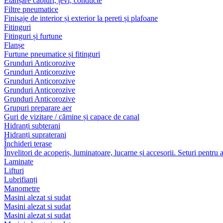
Etanșare cabluri, țevi, conducte
Filtre pneumatice
Finisaje de interior și exterior la pereti și plafoane
Fitinguri
Fitinguri și furtune
Flanșe
Furtune pneumatice și fitinguri
Grunduri Anticorozive
Grunduri Anticorozive
Grunduri Anticorozive
Grunduri Anticorozive
Grunduri Anticorozive
Grupuri preparare aer
Guri de vizitare / cămine și capace de canal
Hidranți subterani
Hidranți supraterani
Închideri terase
Învelitori de acoperiș, luminatoare, lucarne și accesorii. Seturi pentru 
Laminate
Lifturi
Lubrifianți
Manometre
Masini alezat si sudat
Masini alezat si sudat
Masini alezat si sudat