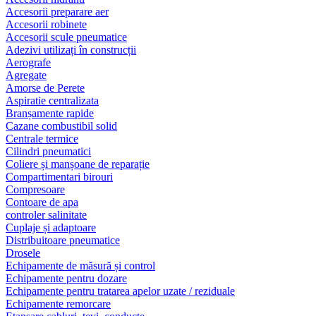
Accesorii preparare aer
Accesorii robinete
Accesorii scule pneumatice
Adezivi utilizați în construcții
Aerografe
Agregate
Amorse de Perete
Aspiratie centralizata
Branșamente rapide
Cazane combustibil solid
Centrale termice
Cilindri pneumatici
Coliere și manșoane de reparație
Compartimentari birouri
Compresoare
Contoare de apa
controler salinitate
Cuplaje și adaptoare
Distribuitoare pneumatice
Drosele
Echipamente de măsură și control
Echipamente pentru dozare
Echipamente pentru tratarea apelor uzate / reziduale
Echipamente remorcare