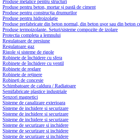
Produse metalice pentru structuri
Produse pentru beton, mortar și pastă de ciment
Produse pentru construcția drumurilor
Produse pentru hidroizolație
Produse prefabricate din beton normal, din beton ușor sau din beton ce
Produse termoizolante. Seturi/sisteme compozite de izolare
Protectia completa a lemnului
Regulatoare de presiune
Regulatoare gaz
Rigole și sisteme de rigole
Robinete de închidere cu sfera
Robinete de închidere cu ventil
Robinete de reglare
Robinete de reținere
Robineți de concesie
Schimbatoare de caldura / Radiatoare
Semifabricate plastice industriale
Senzori magnetici
Sisteme de canalizare exterioara
Sisteme de inchidere si securizare
Sisteme de inchidere si securizare
Sisteme de inchidere si securizare
Sisteme de securizare si inchidere
Sisteme de securizare si inchidere
Sisteme de securizare si inchidere