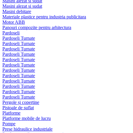
Masini alezat si sudat
Masini alezat si sudat
Masini debitare
Materiale plastice pentru industria publicitara
Motor ABB
Panouri compozite pentru arhitectura
Pardoseli
Pardoseli Turnate
Pardoseli Turnate
Pardoseli Turnate
Pardoseli Turnate
Pardoseli Turnate
Pardoseli Turnate
Pardoseli Turnate
Pardoseli Turnate
Pardoseli Turnate
Pardoseli Turnate
Pardoseli Turnate
Pardoseli Turnate
Pergole și copertine
Pistoale de suflat
Platforme
Platforme mobile de lucru
Pompe
Prese hidraulice industriale