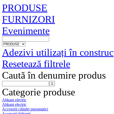
PRODUSE
FURNIZORI
Evenimente
Adezivi utilizați în construc
Resetează filtrele
Caută în denumire produs
Categorie produse
Abkant electric
Abkant electric
Accesorii cilindri pneumatici
Accesorii hidranti