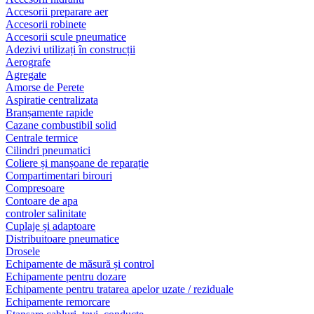
Accesorii preparare aer
Accesorii robinete
Accesorii scule pneumatice
Adezivi utilizați în construcții
Aerografe
Agregate
Amorse de Perete
Aspiratie centralizata
Branșamente rapide
Cazane combustibil solid
Centrale termice
Cilindri pneumatici
Coliere și manșoane de reparație
Compartimentari birouri
Compresoare
Contoare de apa
controler salinitate
Cuplaje și adaptoare
Distribuitoare pneumatice
Drosele
Echipamente de măsură și control
Echipamente pentru dozare
Echipamente pentru tratarea apelor uzate / reziduale
Echipamente remorcare