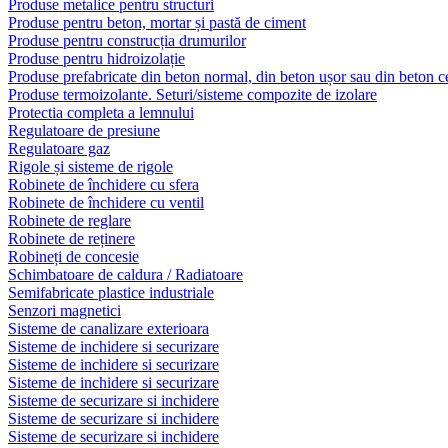
Produse metalice pentru structuri
Produse pentru beton, mortar și pastă de ciment
Produse pentru construcția drumurilor
Produse pentru hidroizolație
Produse prefabricate din beton normal, din beton ușor sau din beton ce
Produse termoizolante. Seturi/sisteme compozite de izolare
Protectia completa a lemnului
Regulatoare de presiune
Regulatoare gaz
Rigole și sisteme de rigole
Robinete de închidere cu sfera
Robinete de închidere cu ventil
Robinete de reglare
Robinete de reținere
Robineți de concesie
Schimbatoare de caldura / Radiatoare
Semifabricate plastice industriale
Senzori magnetici
Sisteme de canalizare exterioara
Sisteme de inchidere si securizare
Sisteme de inchidere si securizare
Sisteme de inchidere si securizare
Sisteme de securizare si inchidere
Sisteme de securizare si inchidere
Sisteme de securizare si inchidere