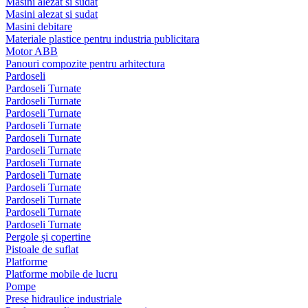
Masini alezat si sudat
Masini alezat si sudat
Masini debitare
Materiale plastice pentru industria publicitara
Motor ABB
Panouri compozite pentru arhitectura
Pardoseli
Pardoseli Turnate
Pardoseli Turnate
Pardoseli Turnate
Pardoseli Turnate
Pardoseli Turnate
Pardoseli Turnate
Pardoseli Turnate
Pardoseli Turnate
Pardoseli Turnate
Pardoseli Turnate
Pardoseli Turnate
Pardoseli Turnate
Pergole și copertine
Pistoale de suflat
Platforme
Platforme mobile de lucru
Pompe
Prese hidraulice industriale