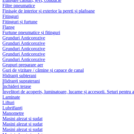
Etanșare cabluri, țevi, conducte
Filtre pneumatice
Finisaje de interior și exterior la pereti și plafoane
Fitinguri
Fitinguri și furtune
Flanșe
Furtune pneumatice și fitinguri
Grunduri Anticorozive
Grunduri Anticorozive
Grunduri Anticorozive
Grunduri Anticorozive
Grunduri Anticorozive
Grupuri preparare aer
Guri de vizitare / cămine și capace de canal
Hidranți subterani
Hidranți supraterani
Închideri terase
Învelitori de acoperiș, luminatoare, lucarne și accesorii. Seturi pentru 
Laminate
Lifturi
Lubrifianți
Manometre
Masini alezat si sudat
Masini alezat si sudat
Masini alezat si sudat