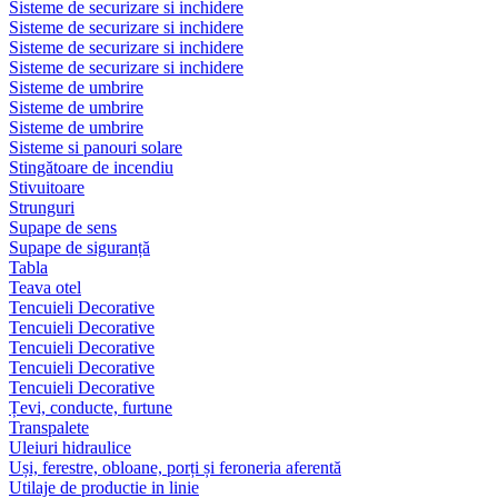
Sisteme de securizare si inchidere
Sisteme de securizare si inchidere
Sisteme de securizare si inchidere
Sisteme de securizare si inchidere
Sisteme de umbrire
Sisteme de umbrire
Sisteme de umbrire
Sisteme si panouri solare
Stingătoare de incendiu
Stivuitoare
Strunguri
Supape de sens
Supape de siguranță
Tabla
Teava otel
Tencuieli Decorative
Tencuieli Decorative
Tencuieli Decorative
Tencuieli Decorative
Tencuieli Decorative
Țevi, conducte, furtune
Transpalete
Uleiuri hidraulice
Uși, ferestre, obloane, porți și feroneria aferentă
Utilaje de productie in linie