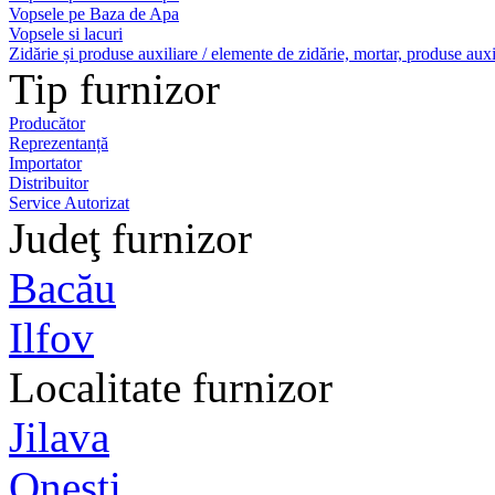
Vopsele pe Baza de Apa
Vopsele si lacuri
Zidărie și produse auxiliare / elemente de zidărie, mortar, produse auxi
Tip furnizor
Producător
Reprezentanță
Importator
Distribuitor
Service Autorizat
Judeţ furnizor
Bacău
Ilfov
Localitate furnizor
Jilava
Onesti