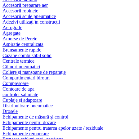
Accesorii preparare aer
Accesorii robinete
Accesorii scule pneumatice
Adezivi utilizați în construcții
Aerografe
Agregate
Amorse de Perete
Aspiratie centralizata
Branșamente rapide
Cazane combustibil solid
Centrale termice
Cilindri pneumatici
Coliere și manșoane de reparație
Compartimentari birouri
Compresoare
Contoare de apa
controler salinitate
Cuplaje și adaptoare
Distribuitoare pneumatice
Drosele
Echipamente de măsură și control
Echipamente pentru dozare
Echipamente pentru tratarea apelor uzate / reziduale
Echipamente remorcare