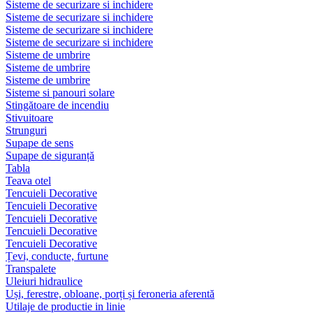
Sisteme de securizare si inchidere
Sisteme de securizare si inchidere
Sisteme de securizare si inchidere
Sisteme de securizare si inchidere
Sisteme de umbrire
Sisteme de umbrire
Sisteme de umbrire
Sisteme si panouri solare
Stingătoare de incendiu
Stivuitoare
Strunguri
Supape de sens
Supape de siguranță
Tabla
Teava otel
Tencuieli Decorative
Tencuieli Decorative
Tencuieli Decorative
Tencuieli Decorative
Tencuieli Decorative
Țevi, conducte, furtune
Transpalete
Uleiuri hidraulice
Uși, ferestre, obloane, porți și feroneria aferentă
Utilaje de productie in linie