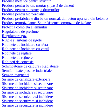
Produse metalice pentru structuri
Produse pentru beton, mortar și pastă de ciment
Produse pentru construcția drumurilor
Produse pentru hidroizolație
Produse prefabricate din beton normal, din beton ușor sau din beton ce
Produse termoizolante. Seturi/sisteme compozite de izolare
Protectia completa a lemnului
Regulatoare de presiune
Regulatoare gaz
Rigole și sisteme de rigole
Robinete de închidere cu sfera
Robinete de închidere cu ventil
Robinete de reglare
Robinete de reținere
Robineți de concesie
Schimbatoare de caldura / Radiatoare
Semifabricate plastice industriale
Senzori magnetici
Sisteme de canalizare exterioara
Sisteme de inchidere si securizare
Sisteme de inchidere si securizare
Sisteme de inchidere si securizare
Sisteme de securizare si inchidere
Sisteme de securizare si inchidere
Sisteme de securizare si inchidere