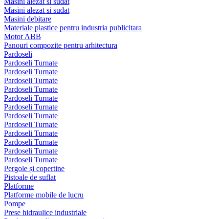
Masini alezat si sudat
Masini alezat si sudat
Masini debitare
Materiale plastice pentru industria publicitara
Motor ABB
Panouri compozite pentru arhitectura
Pardoseli
Pardoseli Turnate
Pardoseli Turnate
Pardoseli Turnate
Pardoseli Turnate
Pardoseli Turnate
Pardoseli Turnate
Pardoseli Turnate
Pardoseli Turnate
Pardoseli Turnate
Pardoseli Turnate
Pardoseli Turnate
Pardoseli Turnate
Pergole și copertine
Pistoale de suflat
Platforme
Platforme mobile de lucru
Pompe
Prese hidraulice industriale