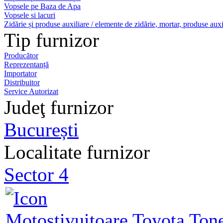
Vopsele pe Baza de Apa
Vopsele si lacuri
Zidărie și produse auxiliare / elemente de zidărie, mortar, produse auxi
Tip furnizor
Producător
Reprezentanță
Importator
Distribuitor
Service Autorizat
Judeţ furnizor
București
Localitate furnizor
Sector 4
Motostivuitoare Toyota Ton