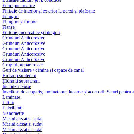
Etanșare cabluri, țevi, conducte
Filtre pneumatice
Finisaje de interior și exterior la pereti și plafoane
Fitinguri
Fitinguri și furtune
Flanșe
Furtune pneumatice și fitinguri
Grunduri Anticorozive
Grunduri Anticorozive
Grunduri Anticorozive
Grunduri Anticorozive
Grunduri Anticorozive
Grupuri preparare aer
Guri de vizitare / cămine și capace de canal
Hidranți subterani
Hidranți supraterani
Închideri terase
Învelitori de acoperiș, luminatoare, lucarne și accesorii. Seturi pentru 
Laminate
Lifturi
Lubrifianți
Manometre
Masini alezat si sudat
Masini alezat si sudat
Masini alezat si sudat