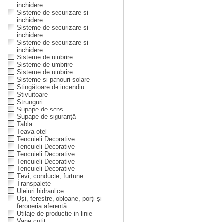
inchidere
Sisteme de securizare si
inchidere
Sisteme de securizare si
inchidere
Sisteme de securizare si
inchidere
Sisteme de umbrire
Sisteme de umbrire
Sisteme de umbrire
Sisteme si panouri solare
Stingătoare de incendiu
Stivuitoare
Strunguri
Supape de sens
Supape de siguranță
Tabla
Teava otel
Tencuieli Decorative
Tencuieli Decorative
Tencuieli Decorative
Tencuieli Decorative
Tencuieli Decorative
Țevi, conducte, furtune
Transpalete
Uleiuri hidraulice
Uși, ferestre, obloane, porți și
feroneria aferentă
Utilaje de productie in linie
Vane cuțit