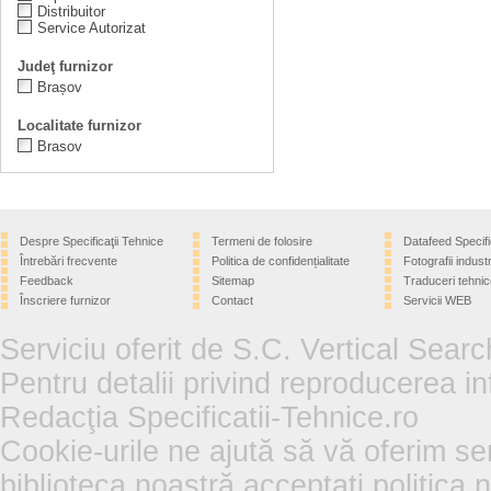
Distribuitor
Service Autorizat
Judeţ furnizor
Brașov
Localitate furnizor
Brasov
Despre Specificaţii Tehnice
Termeni de folosire
Datafeed Specifi
Întrebări frecvente
Politica de confidențialitate
Fotografii industr
Feedback
Sitemap
Traduceri tehnic
Înscriere furnizor
Contact
Servicii WEB
Serviciu oferit de S.C. Vertical Sear
Pentru detalii privind reproducerea in
Redacţia Specificatii-Tehnice.ro
Cookie-urile ne ajută să vă oferim se
biblioteca noastră acceptați politica 