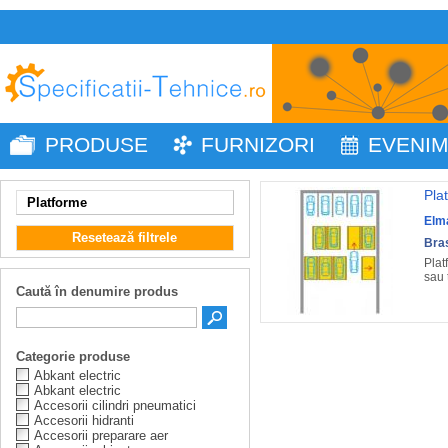
PRODUSE
FURNIZORI
EVENI
Pla
Platforme
Elm
Resetează filtrele
Bra
Plat
sau 
Caută în denumire produs
Categorie produse
Abkant electric
Abkant electric
Accesorii cilindri pneumatici
Accesorii hidranti
Accesorii preparare aer