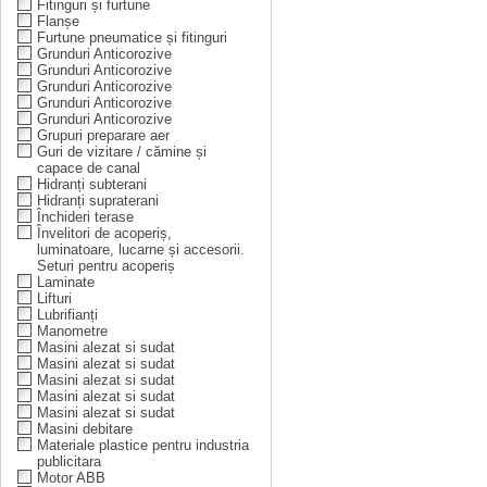
Fitinguri și furtune
Flanșe
Furtune pneumatice și fitinguri
Grunduri Anticorozive
Grunduri Anticorozive
Grunduri Anticorozive
Grunduri Anticorozive
Grunduri Anticorozive
Grupuri preparare aer
Guri de vizitare / cămine și
capace de canal
Hidranți subterani
Hidranți supraterani
Închideri terase
Învelitori de acoperiș,
luminatoare, lucarne și accesorii.
Seturi pentru acoperiș
Laminate
Lifturi
Lubrifianți
Manometre
Masini alezat si sudat
Masini alezat si sudat
Masini alezat si sudat
Masini alezat si sudat
Masini alezat si sudat
Masini debitare
Materiale plastice pentru industria
publicitara
Motor ABB