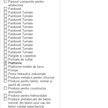
Panouri compozite pentru
arhitectura
Pardoseli
Pardoseli Turnate
Pardoseli Turnate
Pardoseli Turnate
Pardoseli Turnate
Pardoseli Turnate
Pardoseli Turnate
Pardoseli Turnate
Pardoseli Turnate
Pardoseli Turnate
Pardoseli Turnate
Pardoseli Turnate
Pardoseli Turnate
Pergole și copertine
Pistoale de suflat
Platforme
Platforme mobile de lucru
Pompe
Prese hidraulice industriale
Produse metalice pentru structuri
Produse pentru beton, mortar și
pastă de ciment
Produse pentru construcția
drumurilor
Produse pentru hidroizolație
Produse prefabricate din beton
normal, din beton ușor sau din
beton celular autoclavizat