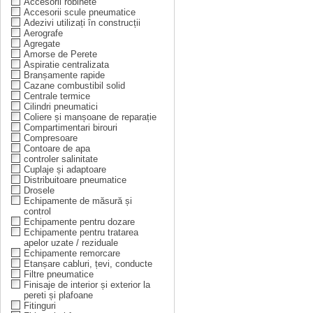
Accesorii robinete
Accesorii scule pneumatice
Adezivi utilizați în construcții
Aerografe
Agregate
Amorse de Perete
Aspiratie centralizata
Branșamente rapide
Cazane combustibil solid
Centrale termice
Cilindri pneumatici
Coliere și manșoane de reparație
Compartimentari birouri
Compresoare
Contoare de apa
controler salinitate
Cuplaje și adaptoare
Distribuitoare pneumatice
Drosele
Echipamente de măsură și
control
Echipamente pentru dozare
Echipamente pentru tratarea
apelor uzate / reziduale
Echipamente remorcare
Etanșare cabluri, țevi, conducte
Filtre pneumatice
Finisaje de interior și exterior la
pereti și plafoane
Fitinguri