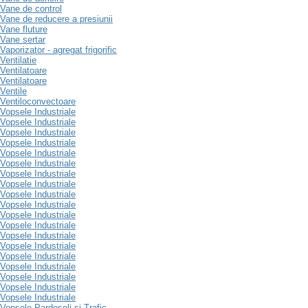
Vane de control
Vane de reducere a presiunii
Vane fluture
Vane sertar
Vaporizator - agregat frigorific
Ventilatie
Ventilatoare
Ventilatoare
Ventile
Ventiloconvectoare
Vopsele Industriale
Vopsele Industriale
Vopsele Industriale
Vopsele Industriale
Vopsele Industriale
Vopsele Industriale
Vopsele Industriale
Vopsele Industriale
Vopsele Industriale
Vopsele Industriale
Vopsele Industriale
Vopsele Industriale
Vopsele Industriale
Vopsele Industriale
Vopsele Industriale
Vopsele Industriale
Vopsele Industriale
Vopsele Industriale
Vopsele Industriale
Vopsele Pardoseli si Trafic