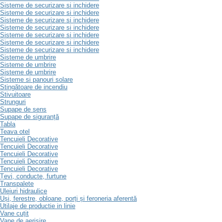
Sisteme de securizare si inchidere
Sisteme de securizare si inchidere
Sisteme de securizare si inchidere
Sisteme de securizare si inchidere
Sisteme de securizare si inchidere
Sisteme de securizare si inchidere
Sisteme de securizare si inchidere
Sisteme de umbrire
Sisteme de umbrire
Sisteme de umbrire
Sisteme si panouri solare
Stingătoare de incendiu
Stivuitoare
Strunguri
Supape de sens
Supape de siguranță
Tabla
Teava otel
Tencuieli Decorative
Tencuieli Decorative
Tencuieli Decorative
Tencuieli Decorative
Tencuieli Decorative
Țevi, conducte, furtune
Transpalete
Uleiuri hidraulice
Uși, ferestre, obloane, porți și feroneria aferentă
Utilaje de productie in linie
Vane cuțit
Vane de aerisire