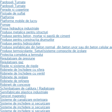
Pardoseli Turnate
Pardoseli Turnate
Pergole și copertine
Pistoale de suflat
Platforme
Platforme mobile de lucru
Pompe
Prese hidraulice industriale
Produse metalice pentru structuri
Produse pentru beton, mortar și pastă de ciment
Produse pentru construcția drumurilor
Produse pentru hidroizolație
Produse prefabricate din beton normal, din beton ușor sau din beton celular a
Produse termoizolante. Seturi/sisteme compozite de izolare
Protectia completa a lemnului
Regulatoare de presiune
Regulatoare gaz
Rigole și sisteme de rigole
Robinete de închidere cu sfera
Robinete de închidere cu ventil
Robinete de reglare
Robinete de reținere
Robineți de concesie
Schimbatoare de caldura / Radiatoare
Semifabricate plastice industriale
Senzori magnetici
Sisteme de canalizare exterioara
Sisteme de inchidere si securizare
Sisteme de inchidere si securizare
Sisteme de inchidere si securizare