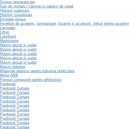
Grupuri preparare aer
Guri de vizitare / cămine și capace de canal
Hidranți subterani
Hidranți supraterani
Închideri terase
Învelitori de acoperiș, luminatoare, lucarne și accesorii. Seturi pentru acoperi
Laminate
Lifturi
Lubrifianți
Manometre
Masini alezat si sudat
Masini alezat si sudat
Masini alezat si sudat
Masini alezat si sudat
Masini alezat si sudat
Masini debitare
Materiale plastice pentru industria publicitara
Motor ABB
Panouri compozite pentru arhitectura
Pardoseli
Pardoseli Turnate
Pardoseli Turnate
Pardoseli Turnate
Pardoseli Turnate
Pardoseli Turnate
Pardoseli Turnate
Pardoseli Turnate
Pardoseli Turnate
Pardoseli Turnate
Pardoseli Turnate