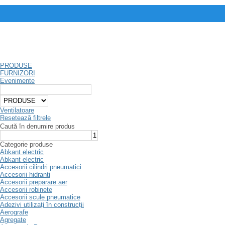
PRODUSE
FURNIZORI
Evenimente
Ventilatoare
Resetează filtrele
Caută în denumire produs
Categorie produse
Abkant electric
Abkant electric
Accesorii cilindri pneumatici
Accesorii hidranti
Accesorii preparare aer
Accesorii robinete
Accesorii scule pneumatice
Adezivi utilizați în construcții
Aerografe
Agregate