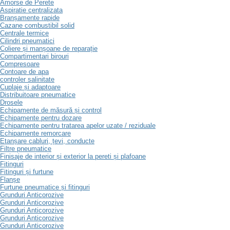
Amorse de Perete
Aspiratie centralizata
Branșamente rapide
Cazane combustibil solid
Centrale termice
Cilindri pneumatici
Coliere și manșoane de reparație
Compartimentari birouri
Compresoare
Contoare de apa
controler salinitate
Cuplaje și adaptoare
Distribuitoare pneumatice
Drosele
Echipamente de măsură și control
Echipamente pentru dozare
Echipamente pentru tratarea apelor uzate / reziduale
Echipamente remorcare
Etanșare cabluri, țevi, conducte
Filtre pneumatice
Finisaje de interior și exterior la pereti și plafoane
Fitinguri
Fitinguri și furtune
Flanșe
Furtune pneumatice și fitinguri
Grunduri Anticorozive
Grunduri Anticorozive
Grunduri Anticorozive
Grunduri Anticorozive
Grunduri Anticorozive