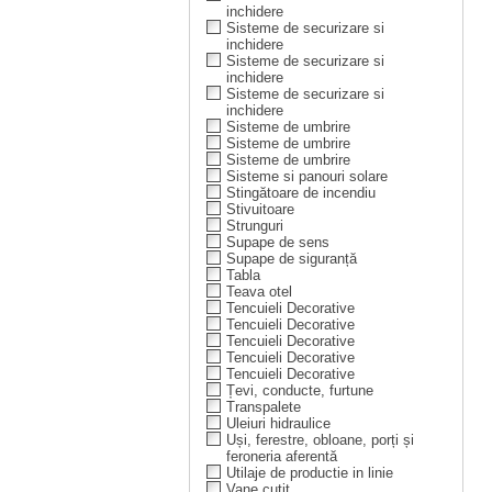
inchidere
Sisteme de securizare si
inchidere
Sisteme de securizare si
inchidere
Sisteme de securizare si
inchidere
Sisteme de umbrire
Sisteme de umbrire
Sisteme de umbrire
Sisteme si panouri solare
Stingătoare de incendiu
Stivuitoare
Strunguri
Supape de sens
Supape de siguranță
Tabla
Teava otel
Tencuieli Decorative
Tencuieli Decorative
Tencuieli Decorative
Tencuieli Decorative
Tencuieli Decorative
Țevi, conducte, furtune
Transpalete
Uleiuri hidraulice
Uși, ferestre, obloane, porți și
feroneria aferentă
Utilaje de productie in linie
Vane cuțit