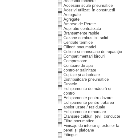
Accesorii robinete
Accesorii scule pneumatice
Adezivi utilizați în construcții
Aerografe
Agregate
Amorse de Perete
Aspiratie centralizata
Branșamente rapide
Cazane combustibil solid
Centrale termice
Cilindri pneumatici
Coliere și manșoane de reparație
Compartimentari birouri
Compresoare
Contoare de apa
controler salinitate
Cuplaje și adaptoare
Distribuitoare pneumatice
Drosele
Echipamente de măsură și
control
Echipamente pentru dozare
Echipamente pentru tratarea
apelor uzate / reziduale
Echipamente remorcare
Etanșare cabluri, țevi, conducte
Filtre pneumatice
Finisaje de interior și exterior la
pereti și plafoane
Fitinguri