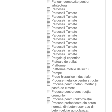
Panouri compozite pentru
arhitectura
Pardoseli
Pardoseli Turnate
Pardoseli Turnate
Pardoseli Turnate
Pardoseli Turnate
Pardoseli Turnate
Pardoseli Turnate
Pardoseli Turnate
Pardoseli Turnate
Pardoseli Turnate
Pardoseli Turnate
Pardoseli Turnate
Pardoseli Turnate
Pergole și copertine
Pistoale de suflat
Platforme
Platforme mobile de lucru
Pompe
Prese hidraulice industriale
Produse metalice pentru structuri
Produse pentru beton, mortar și
pastă de ciment
Produse pentru construcția
drumurilor
Produse pentru hidroizolație
Produse prefabricate din beton
normal, din beton ușor sau din
beton celular autoclavizat