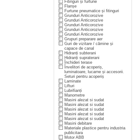
Fitinguri și furtune
Flanșe
Furtune pneumatice și fitinguri
Grunduri Anticorozive
Grunduri Anticorozive
Grunduri Anticorozive
Grunduri Anticorozive
Grunduri Anticorozive
Grupuri preparare aer
Guri de vizitare / cămine și
capace de canal
Hidranți subterani
Hidranți supraterani
Închideri terase
Învelitori de acoperiș,
luminatoare, lucarne și accesorii.
Seturi pentru acoperiș
Laminate
Lifturi
Lubrifianți
Manometre
Masini alezat si sudat
Masini alezat si sudat
Masini alezat si sudat
Masini alezat si sudat
Masini alezat si sudat
Masini debitare
Materiale plastice pentru industria
publicitara
Motor ABB