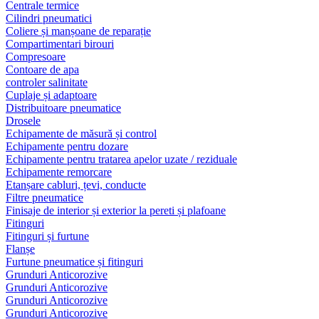
Centrale termice
Cilindri pneumatici
Coliere și manșoane de reparație
Compartimentari birouri
Compresoare
Contoare de apa
controler salinitate
Cuplaje și adaptoare
Distribuitoare pneumatice
Drosele
Echipamente de măsură și control
Echipamente pentru dozare
Echipamente pentru tratarea apelor uzate / reziduale
Echipamente remorcare
Etanșare cabluri, țevi, conducte
Filtre pneumatice
Finisaje de interior și exterior la pereti și plafoane
Fitinguri
Fitinguri și furtune
Flanșe
Furtune pneumatice și fitinguri
Grunduri Anticorozive
Grunduri Anticorozive
Grunduri Anticorozive
Grunduri Anticorozive