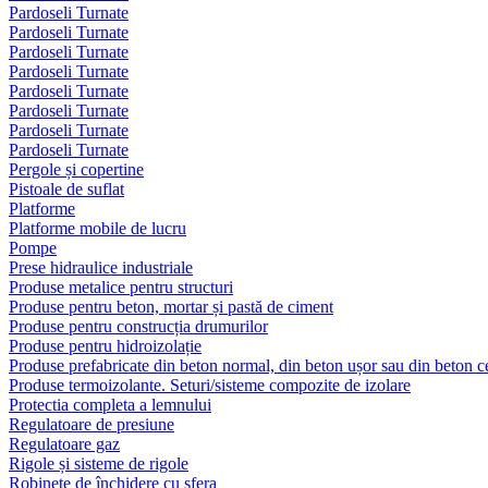
Pardoseli Turnate
Pardoseli Turnate
Pardoseli Turnate
Pardoseli Turnate
Pardoseli Turnate
Pardoseli Turnate
Pardoseli Turnate
Pardoseli Turnate
Pergole și copertine
Pistoale de suflat
Platforme
Platforme mobile de lucru
Pompe
Prese hidraulice industriale
Produse metalice pentru structuri
Produse pentru beton, mortar și pastă de ciment
Produse pentru construcția drumurilor
Produse pentru hidroizolație
Produse prefabricate din beton normal, din beton ușor sau din beton ce
Produse termoizolante. Seturi/sisteme compozite de izolare
Protectia completa a lemnului
Regulatoare de presiune
Regulatoare gaz
Rigole și sisteme de rigole
Robinete de închidere cu sfera