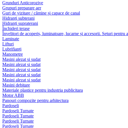
Grunduri Anticorozive
Grupuri preparare aer
Guri de vizitare / cămine și capace de canal
Hidranți subterani
Hidranți supraterani
Închideri terase
Învelitori de acoperiș, luminatoare, lucarne și accesorii. Seturi pentru 
Laminate
Lifturi
Lubrifianți
Manometre
Masini alezat si sudat
Masini alezat si sudat
Masini alezat si sudat
Masini alezat si sudat
Masini alezat si sudat
Masini debitare
Materiale plastice pentru industria publicitara
Motor ABB
Panouri compozite pentru arhitectura
Pardoseli
Pardoseli Turnate
Pardoseli Turnate
Pardoseli Turnate
Pardoseli Turnate