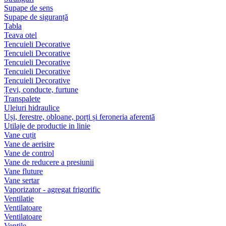
Supape de sens
Supape de siguranță
Tabla
Teava otel
Tencuieli Decorative
Tencuieli Decorative
Tencuieli Decorative
Tencuieli Decorative
Tencuieli Decorative
Țevi, conducte, furtune
Transpalete
Uleiuri hidraulice
Uși, ferestre, obloane, porți și feroneria aferentă
Utilaje de productie in linie
Vane cuțit
Vane de aerisire
Vane de control
Vane de reducere a presiunii
Vane fluture
Vane sertar
Vaporizator - agregat frigorific
Ventilatie
Ventilatoare
Ventilatoare
Ventile