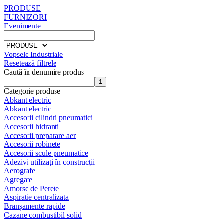
PRODUSE
FURNIZORI
Evenimente
Vopsele Industriale
Resetează filtrele
Caută în denumire produs
Categorie produse
Abkant electric
Abkant electric
Accesorii cilindri pneumatici
Accesorii hidranti
Accesorii preparare aer
Accesorii robinete
Accesorii scule pneumatice
Adezivi utilizați în construcții
Aerografe
Agregate
Amorse de Perete
Aspiratie centralizata
Branșamente rapide
Cazane combustibil solid