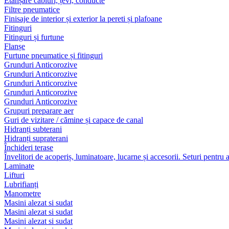
Etanșare cabluri, țevi, conducte
Filtre pneumatice
Finisaje de interior și exterior la pereti și plafoane
Fitinguri
Fitinguri și furtune
Flanșe
Furtune pneumatice și fitinguri
Grunduri Anticorozive
Grunduri Anticorozive
Grunduri Anticorozive
Grunduri Anticorozive
Grunduri Anticorozive
Grupuri preparare aer
Guri de vizitare / cămine și capace de canal
Hidranți subterani
Hidranți supraterani
Închideri terase
Învelitori de acoperiș, luminatoare, lucarne și accesorii. Seturi pentru 
Laminate
Lifturi
Lubrifianți
Manometre
Masini alezat si sudat
Masini alezat si sudat
Masini alezat si sudat