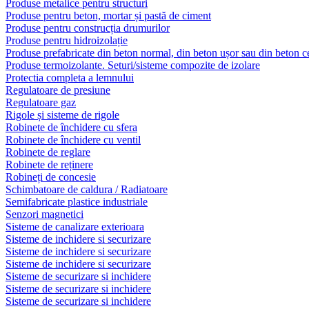
Produse metalice pentru structuri
Produse pentru beton, mortar și pastă de ciment
Produse pentru construcția drumurilor
Produse pentru hidroizolație
Produse prefabricate din beton normal, din beton ușor sau din beton ce
Produse termoizolante. Seturi/sisteme compozite de izolare
Protectia completa a lemnului
Regulatoare de presiune
Regulatoare gaz
Rigole și sisteme de rigole
Robinete de închidere cu sfera
Robinete de închidere cu ventil
Robinete de reglare
Robinete de reținere
Robineți de concesie
Schimbatoare de caldura / Radiatoare
Semifabricate plastice industriale
Senzori magnetici
Sisteme de canalizare exterioara
Sisteme de inchidere si securizare
Sisteme de inchidere si securizare
Sisteme de inchidere si securizare
Sisteme de securizare si inchidere
Sisteme de securizare si inchidere
Sisteme de securizare si inchidere