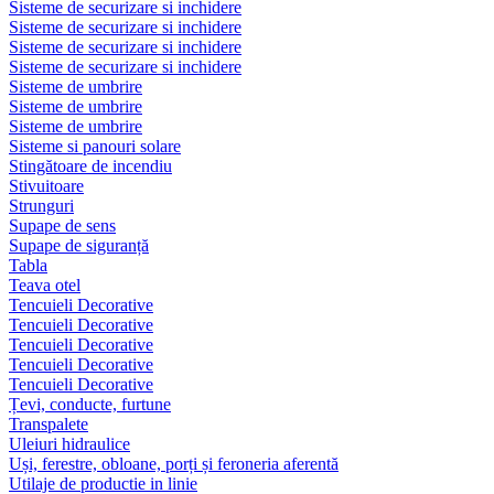
Sisteme de securizare si inchidere
Sisteme de securizare si inchidere
Sisteme de securizare si inchidere
Sisteme de securizare si inchidere
Sisteme de umbrire
Sisteme de umbrire
Sisteme de umbrire
Sisteme si panouri solare
Stingătoare de incendiu
Stivuitoare
Strunguri
Supape de sens
Supape de siguranță
Tabla
Teava otel
Tencuieli Decorative
Tencuieli Decorative
Tencuieli Decorative
Tencuieli Decorative
Tencuieli Decorative
Țevi, conducte, furtune
Transpalete
Uleiuri hidraulice
Uși, ferestre, obloane, porți și feroneria aferentă
Utilaje de productie in linie