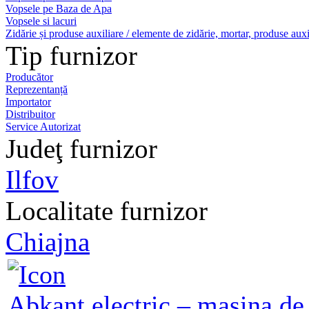
Vopsele pe Baza de Apa
Vopsele si lacuri
Zidărie și produse auxiliare / elemente de zidărie, mortar, produse auxi
Tip furnizor
Producător
Reprezentanță
Importator
Distribuitor
Service Autorizat
Judeţ furnizor
Ilfov
Localitate furnizor
Chiajna
Abkant electric – masina de