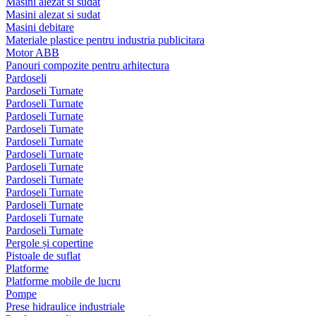
Masini alezat si sudat
Masini alezat si sudat
Masini debitare
Materiale plastice pentru industria publicitara
Motor ABB
Panouri compozite pentru arhitectura
Pardoseli
Pardoseli Turnate
Pardoseli Turnate
Pardoseli Turnate
Pardoseli Turnate
Pardoseli Turnate
Pardoseli Turnate
Pardoseli Turnate
Pardoseli Turnate
Pardoseli Turnate
Pardoseli Turnate
Pardoseli Turnate
Pardoseli Turnate
Pergole și copertine
Pistoale de suflat
Platforme
Platforme mobile de lucru
Pompe
Prese hidraulice industriale