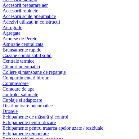
Accesorii preparare aer
Accesorii robinete
Accesorii scule pneumatice
Adezivi utilizați în construcții
Aerografe
Agregate
Amorse de Perete
Aspiratie centralizata
Branșamente rapide
Cazane combustibil solid
Centrale termice
Cilindri pneumatici
Coliere și manșoane de reparație
Compartimentari birouri
Compresoare
Contoare de apa
controler salinitate
Cuplaje și adaptoare
Distribuitoare pneumatice
Drosele
Echipamente de măsură și control
Echipamente pentru dozare
Echipamente pentru tratarea apelor uzate / reziduale
Echipamente remorcare