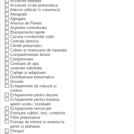
Accesorii robinete
Accesorii scule pneumatice
Adezivi utilizați în construcții
Aerografe
Agregate
Amorse de Perete
Aspiratie centralizata
Branșamente rapide
Cazane combustibil solid
Centrale termice
Cilindri pneumatici
Coliere și manșoane de reparație
Compartimentari birouri
Compresoare
Contoare de apa
controler salinitate
Cuplaje și adaptoare
Distribuitoare pneumatice
Drosele
Echipamente de măsură și
control
Echipamente pentru dozare
Echipamente pentru tratarea
apelor uzate / reziduale
Echipamente remorcare
Etanșare cabluri, țevi, conducte
Filtre pneumatice
Finisaje de interior și exterior la
pereti și plafoane
Fitinguri