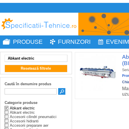
PRODUSE
FURNIZORI
EVENI
Ab
Abkant electric
(B
Resetează filtrele
Seri
Pro
Chi
Caută în denumire produs
Mas
uzu
Categorie produse
Abkant electric
Abkant electric
Accesorii cilindri pneumatici
Accesorii hidranti
Accesorii preparare aer