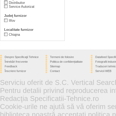
Distribuitor
Service Autorizat
Judeţ furnizor
Ilfov
Localitate furnizor
Chiajna
Despre Specificaţii Tehnice
Termeni de folosire
Datafeed Specifi
Întrebări frecvente
Politica de confidențialitate
Fotografii industr
Feedback
Sitemap
Traduceri tehnic
Înscriere furnizor
Contact
Servicii WEB
Serviciu oferit de S.C. Vertical Sear
Pentru detalii privind reproducerea in
Redacţia Specificatii-Tehnice.ro
Cookie-urile ne ajută să vă oferim se
biblioteca noastră acceptați politica 