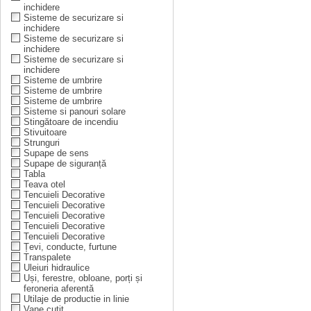
inchidere
Sisteme de securizare si
inchidere
Sisteme de securizare si
inchidere
Sisteme de securizare si
inchidere
Sisteme de umbrire
Sisteme de umbrire
Sisteme de umbrire
Sisteme si panouri solare
Stingătoare de incendiu
Stivuitoare
Strunguri
Supape de sens
Supape de siguranță
Tabla
Teava otel
Tencuieli Decorative
Tencuieli Decorative
Tencuieli Decorative
Tencuieli Decorative
Tencuieli Decorative
Țevi, conducte, furtune
Transpalete
Uleiuri hidraulice
Uși, ferestre, obloane, porți și
feroneria aferentă
Utilaje de productie in linie
Vane cuțit