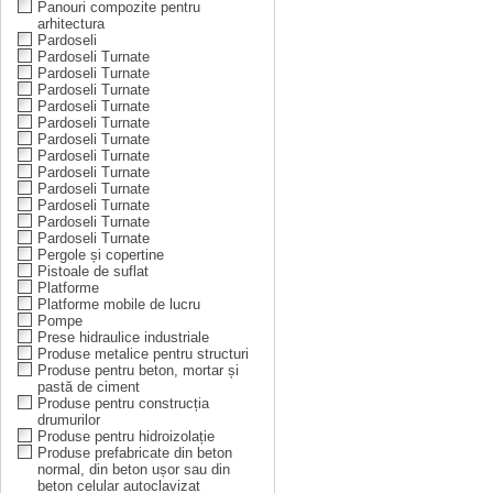
Panouri compozite pentru
arhitectura
Pardoseli
Pardoseli Turnate
Pardoseli Turnate
Pardoseli Turnate
Pardoseli Turnate
Pardoseli Turnate
Pardoseli Turnate
Pardoseli Turnate
Pardoseli Turnate
Pardoseli Turnate
Pardoseli Turnate
Pardoseli Turnate
Pardoseli Turnate
Pergole și copertine
Pistoale de suflat
Platforme
Platforme mobile de lucru
Pompe
Prese hidraulice industriale
Produse metalice pentru structuri
Produse pentru beton, mortar și
pastă de ciment
Produse pentru construcția
drumurilor
Produse pentru hidroizolație
Produse prefabricate din beton
normal, din beton ușor sau din
beton celular autoclavizat