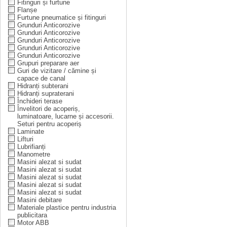
Fitinguri și furtune
Flanșe
Furtune pneumatice și fitinguri
Grunduri Anticorozive
Grunduri Anticorozive
Grunduri Anticorozive
Grunduri Anticorozive
Grunduri Anticorozive
Grupuri preparare aer
Guri de vizitare / cămine și
capace de canal
Hidranți subterani
Hidranți supraterani
Închideri terase
Învelitori de acoperiș,
luminatoare, lucarne și accesorii.
Seturi pentru acoperiș
Laminate
Lifturi
Lubrifianți
Manometre
Masini alezat si sudat
Masini alezat si sudat
Masini alezat si sudat
Masini alezat si sudat
Masini alezat si sudat
Masini debitare
Materiale plastice pentru industria
publicitara
Motor ABB