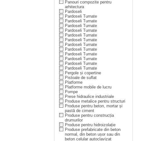
Panouri compozite pentru
arhitectura
Pardoseli
Pardoseli Turnate
Pardoseli Turnate
Pardoseli Turnate
Pardoseli Turnate
Pardoseli Turnate
Pardoseli Turnate
Pardoseli Turnate
Pardoseli Turnate
Pardoseli Turnate
Pardoseli Turnate
Pardoseli Turnate
Pardoseli Turnate
Pergole și copertine
Pistoale de suflat
Platforme
Platforme mobile de lucru
Pompe
Prese hidraulice industriale
Produse metalice pentru structuri
Produse pentru beton, mortar și
pastă de ciment
Produse pentru construcția
drumurilor
Produse pentru hidroizolație
Produse prefabricate din beton
normal, din beton ușor sau din
beton celular autoclavizat