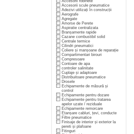
Accesorii robinete
Accesorii scule pneumatice
Adezivi utilizați în construcții
Aerografe
Agregate
Amorse de Perete
Aspiratie centralizata
Branșamente rapide
Cazane combustibil solid
Centrale termice
Cilindri pneumatici
Coliere și manșoane de reparație
Compartimentari birouri
Compresoare
Contoare de apa
controler salinitate
Cuplaje și adaptoare
Distribuitoare pneumatice
Drosele
Echipamente de măsură și
control
Echipamente pentru dozare
Echipamente pentru tratarea
apelor uzate / reziduale
Echipamente remorcare
Etanșare cabluri, țevi, conducte
Filtre pneumatice
Finisaje de interior și exterior la
pereti și plafoane
Fitinguri