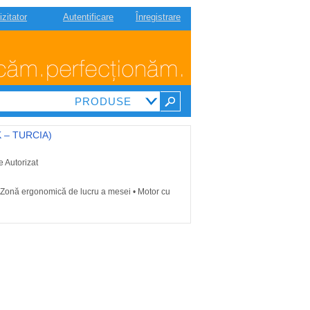
izitator
Autentificare
Înregistrare
K – TURCIA)
e Autorizat
 Zonă ergonomică de lucru a mesei • Motor cu