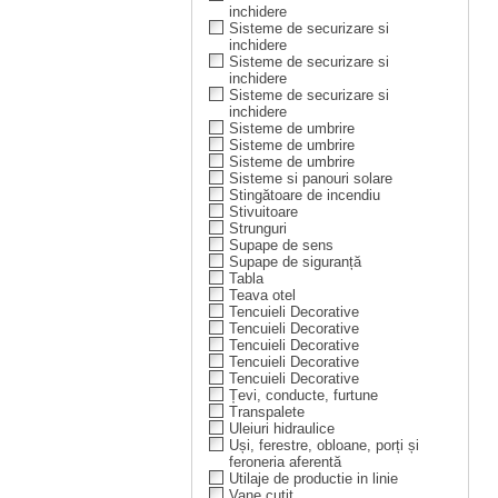
inchidere
Sisteme de securizare si
inchidere
Sisteme de securizare si
inchidere
Sisteme de securizare si
inchidere
Sisteme de umbrire
Sisteme de umbrire
Sisteme de umbrire
Sisteme si panouri solare
Stingătoare de incendiu
Stivuitoare
Strunguri
Supape de sens
Supape de siguranță
Tabla
Teava otel
Tencuieli Decorative
Tencuieli Decorative
Tencuieli Decorative
Tencuieli Decorative
Tencuieli Decorative
Țevi, conducte, furtune
Transpalete
Uleiuri hidraulice
Uși, ferestre, obloane, porți și
feroneria aferentă
Utilaje de productie in linie
Vane cuțit