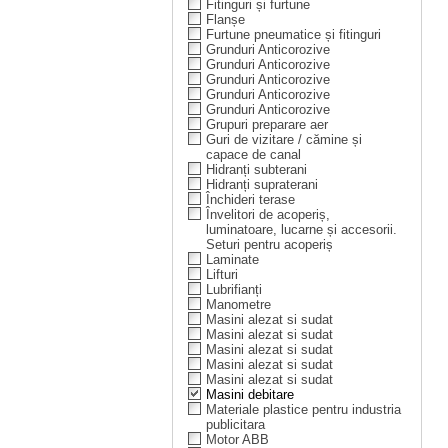
Fitinguri și furtune
Flanșe
Furtune pneumatice și fitinguri
Grunduri Anticorozive
Grunduri Anticorozive
Grunduri Anticorozive
Grunduri Anticorozive
Grunduri Anticorozive
Grupuri preparare aer
Guri de vizitare / cămine și
capace de canal
Hidranți subterani
Hidranți supraterani
Închideri terase
Învelitori de acoperiș,
luminatoare, lucarne și accesorii.
Seturi pentru acoperiș
Laminate
Lifturi
Lubrifianți
Manometre
Masini alezat si sudat
Masini alezat si sudat
Masini alezat si sudat
Masini alezat si sudat
Masini alezat si sudat
Masini debitare
Materiale plastice pentru industria
publicitara
Motor ABB