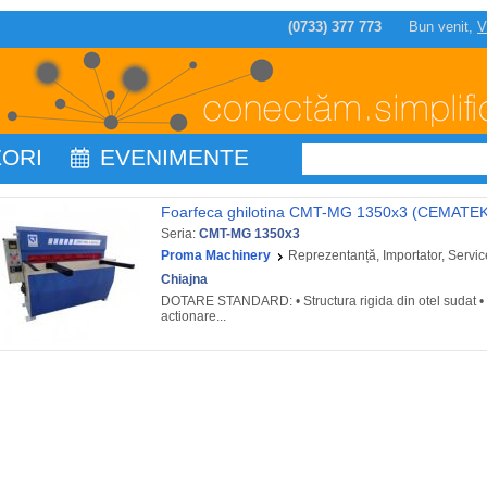
(0733) 377 773
Bun venit,
V
ZORI
EVENIMENTE
Foarfeca ghilotina CMT-MG 1350x3 (CEMATE
Seria:
CMT-MG 1350x3
Proma Machinery
Reprezentanță, Importator, Servic
Chiajna
DOTARE STANDARD: • Structura rigida din otel sudat •
actionare...