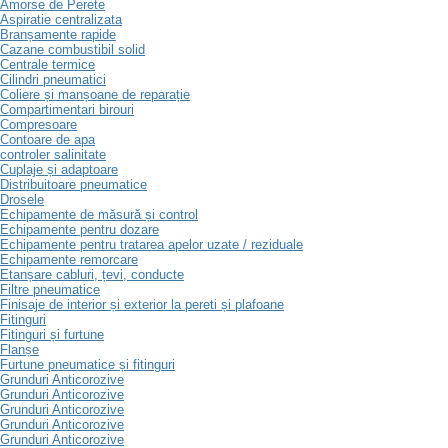
Amorse de Perete
Aspiratie centralizata
Branșamente rapide
Cazane combustibil solid
Centrale termice
Cilindri pneumatici
Coliere și manșoane de reparație
Compartimentari birouri
Compresoare
Contoare de apa
controler salinitate
Cuplaje și adaptoare
Distribuitoare pneumatice
Drosele
Echipamente de măsură și control
Echipamente pentru dozare
Echipamente pentru tratarea apelor uzate / reziduale
Echipamente remorcare
Etanșare cabluri, țevi, conducte
Filtre pneumatice
Finisaje de interior și exterior la pereti și plafoane
Fitinguri
Fitinguri și furtune
Flanșe
Furtune pneumatice și fitinguri
Grunduri Anticorozive
Grunduri Anticorozive
Grunduri Anticorozive
Grunduri Anticorozive
Grunduri Anticorozive