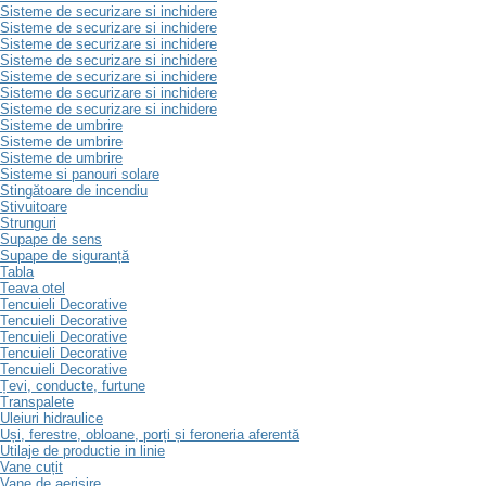
Sisteme de securizare si inchidere
Sisteme de securizare si inchidere
Sisteme de securizare si inchidere
Sisteme de securizare si inchidere
Sisteme de securizare si inchidere
Sisteme de securizare si inchidere
Sisteme de securizare si inchidere
Sisteme de umbrire
Sisteme de umbrire
Sisteme de umbrire
Sisteme si panouri solare
Stingătoare de incendiu
Stivuitoare
Strunguri
Supape de sens
Supape de siguranță
Tabla
Teava otel
Tencuieli Decorative
Tencuieli Decorative
Tencuieli Decorative
Tencuieli Decorative
Tencuieli Decorative
Țevi, conducte, furtune
Transpalete
Uleiuri hidraulice
Uși, ferestre, obloane, porți și feroneria aferentă
Utilaje de productie in linie
Vane cuțit
Vane de aerisire