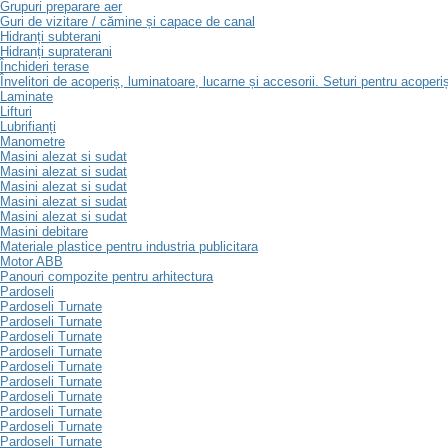
Grupuri preparare aer
Guri de vizitare / cămine și capace de canal
Hidranți subterani
Hidranți supraterani
Închideri terase
Învelitori de acoperiș, luminatoare, lucarne și accesorii. Seturi pentru acoperi
Laminate
Lifturi
Lubrifianți
Manometre
Masini alezat si sudat
Masini alezat si sudat
Masini alezat si sudat
Masini alezat si sudat
Masini alezat si sudat
Masini debitare
Materiale plastice pentru industria publicitara
Motor ABB
Panouri compozite pentru arhitectura
Pardoseli
Pardoseli Turnate
Pardoseli Turnate
Pardoseli Turnate
Pardoseli Turnate
Pardoseli Turnate
Pardoseli Turnate
Pardoseli Turnate
Pardoseli Turnate
Pardoseli Turnate
Pardoseli Turnate