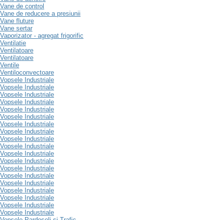
Vane de control
Vane de reducere a presiunii
Vane fluture
Vane sertar
Vaporizator - agregat frigorific
Ventilatie
Ventilatoare
Ventilatoare
Ventile
Ventiloconvectoare
Vopsele Industriale
Vopsele Industriale
Vopsele Industriale
Vopsele Industriale
Vopsele Industriale
Vopsele Industriale
Vopsele Industriale
Vopsele Industriale
Vopsele Industriale
Vopsele Industriale
Vopsele Industriale
Vopsele Industriale
Vopsele Industriale
Vopsele Industriale
Vopsele Industriale
Vopsele Industriale
Vopsele Industriale
Vopsele Industriale
Vopsele Industriale
Vopsele Pardoseli si Trafic