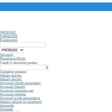
PRODUSE
FURNIZORI
Evenimente
Strunguri
Resetează filtrele
Caută în denumire produs
Categorie produse
Abkant electric
Abkant electric
Accesorii cilindri pneumatici
Accesorii hidranti
Accesorii preparare aer
Accesorii robinete
Accesorii scule pneumatice
Adezivi utilizați în construcții
Aerografe
Agregate