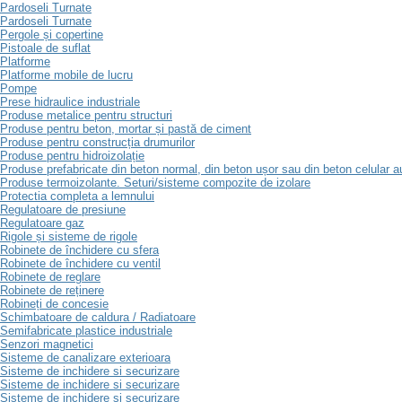
Pardoseli Turnate
Pardoseli Turnate
Pergole și copertine
Pistoale de suflat
Platforme
Platforme mobile de lucru
Pompe
Prese hidraulice industriale
Produse metalice pentru structuri
Produse pentru beton, mortar și pastă de ciment
Produse pentru construcția drumurilor
Produse pentru hidroizolație
Produse prefabricate din beton normal, din beton ușor sau din beton celular a
Produse termoizolante. Seturi/sisteme compozite de izolare
Protectia completa a lemnului
Regulatoare de presiune
Regulatoare gaz
Rigole și sisteme de rigole
Robinete de închidere cu sfera
Robinete de închidere cu ventil
Robinete de reglare
Robinete de reținere
Robineți de concesie
Schimbatoare de caldura / Radiatoare
Semifabricate plastice industriale
Senzori magnetici
Sisteme de canalizare exterioara
Sisteme de inchidere si securizare
Sisteme de inchidere si securizare
Sisteme de inchidere si securizare