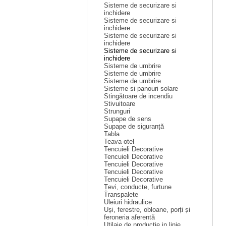
Sisteme de securizare si
inchidere
Sisteme de securizare si
inchidere
Sisteme de securizare si
inchidere
Sisteme de securizare si
inchidere
Sisteme de umbrire
Sisteme de umbrire
Sisteme de umbrire
Sisteme si panouri solare
Stingătoare de incendiu
Stivuitoare
Strunguri
Supape de sens
Supape de siguranță
Tabla
Teava otel
Tencuieli Decorative
Tencuieli Decorative
Tencuieli Decorative
Tencuieli Decorative
Tencuieli Decorative
Țevi, conducte, furtune
Transpalete
Uleiuri hidraulice
Uși, ferestre, obloane, porți și
feroneria aferentă
Utilaje de productie in linie