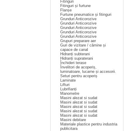
Fitinguri
Fitinguri și furtune
Flanșe
Furtune pneumatice și fitinguri
Grunduri Anticorozive
Grunduri Anticorozive
Grunduri Anticorozive
Grunduri Anticorozive
Grunduri Anticorozive
Grupuri preparare aer
Guri de vizitare / cămine și
capace de canal
Hidranți subterani
Hidranți supraterani
Închideri terase
Învelitori de acoperiș,
luminatoare, lucarne și accesorii.
Seturi pentru acoperiș
Laminate
Lifturi
Lubrifianți
Manometre
Masini alezat si sudat
Masini alezat si sudat
Masini alezat si sudat
Masini alezat si sudat
Masini alezat si sudat
Masini debitare
Materiale plastice pentru industria
publicitara