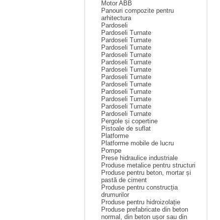
Motor ABB
Panouri compozite pentru
arhitectura
Pardoseli
Pardoseli Turnate
Pardoseli Turnate
Pardoseli Turnate
Pardoseli Turnate
Pardoseli Turnate
Pardoseli Turnate
Pardoseli Turnate
Pardoseli Turnate
Pardoseli Turnate
Pardoseli Turnate
Pardoseli Turnate
Pardoseli Turnate
Pergole și copertine
Pistoale de suflat
Platforme
Platforme mobile de lucru
Pompe
Prese hidraulice industriale
Produse metalice pentru structuri
Produse pentru beton, mortar și
pastă de ciment
Produse pentru construcția
drumurilor
Produse pentru hidroizolație
Produse prefabricate din beton
normal, din beton ușor sau din