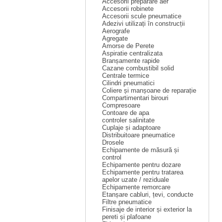
Accesorii preparare aer
Accesorii robinete
Accesorii scule pneumatice
Adezivi utilizați în construcții
Aerografe
Agregate
Amorse de Perete
Aspiratie centralizata
Branșamente rapide
Cazane combustibil solid
Centrale termice
Cilindri pneumatici
Coliere și manșoane de reparație
Compartimentari birouri
Compresoare
Contoare de apa
controler salinitate
Cuplaje și adaptoare
Distribuitoare pneumatice
Drosele
Echipamente de măsură și
control
Echipamente pentru dozare
Echipamente pentru tratarea
apelor uzate / reziduale
Echipamente remorcare
Etanșare cabluri, țevi, conducte
Filtre pneumatice
Finisaje de interior și exterior la
pereti și plafoane