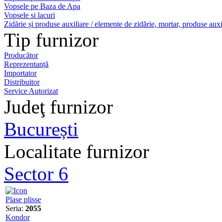
Vopsele pe Baza de Apa
Vopsele si lacuri
Zidărie și produse auxiliare / elemente de zidărie, mortar, produse auxi
Tip furnizor
Producător
Reprezentanță
Importator
Distribuitor
Service Autorizat
Judeţ furnizor
București
Localitate furnizor
Sector 6
Plase plisse
Seria:
2055
Kondor