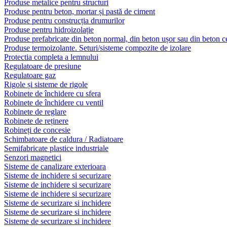
Produse metalice pentru structuri
Produse pentru beton, mortar și pastă de ciment
Produse pentru construcția drumurilor
Produse pentru hidroizolație
Produse prefabricate din beton normal, din beton ușor sau din beton ce
Produse termoizolante. Seturi/sisteme compozite de izolare
Protectia completa a lemnului
Regulatoare de presiune
Regulatoare gaz
Rigole și sisteme de rigole
Robinete de închidere cu sfera
Robinete de închidere cu ventil
Robinete de reglare
Robinete de reținere
Robineți de concesie
Schimbatoare de caldura / Radiatoare
Semifabricate plastice industriale
Senzori magnetici
Sisteme de canalizare exterioara
Sisteme de inchidere si securizare
Sisteme de inchidere si securizare
Sisteme de inchidere si securizare
Sisteme de securizare si inchidere
Sisteme de securizare si inchidere
Sisteme de securizare si inchidere