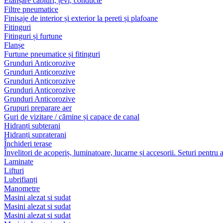
Etanșare cabluri, țevi, conducte
Filtre pneumatice
Finisaje de interior și exterior la pereti și plafoane
Fitinguri
Fitinguri și furtune
Flanșe
Furtune pneumatice și fitinguri
Grunduri Anticorozive
Grunduri Anticorozive
Grunduri Anticorozive
Grunduri Anticorozive
Grunduri Anticorozive
Grupuri preparare aer
Guri de vizitare / cămine și capace de canal
Hidranți subterani
Hidranți supraterani
Închideri terase
Învelitori de acoperiș, luminatoare, lucarne și accesorii. Seturi pentru 
Laminate
Lifturi
Lubrifianți
Manometre
Masini alezat si sudat
Masini alezat si sudat
Masini alezat si sudat