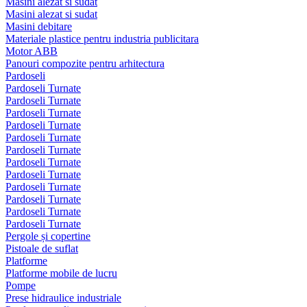
Masini alezat si sudat
Masini alezat si sudat
Masini debitare
Materiale plastice pentru industria publicitara
Motor ABB
Panouri compozite pentru arhitectura
Pardoseli
Pardoseli Turnate
Pardoseli Turnate
Pardoseli Turnate
Pardoseli Turnate
Pardoseli Turnate
Pardoseli Turnate
Pardoseli Turnate
Pardoseli Turnate
Pardoseli Turnate
Pardoseli Turnate
Pardoseli Turnate
Pardoseli Turnate
Pergole și copertine
Pistoale de suflat
Platforme
Platforme mobile de lucru
Pompe
Prese hidraulice industriale