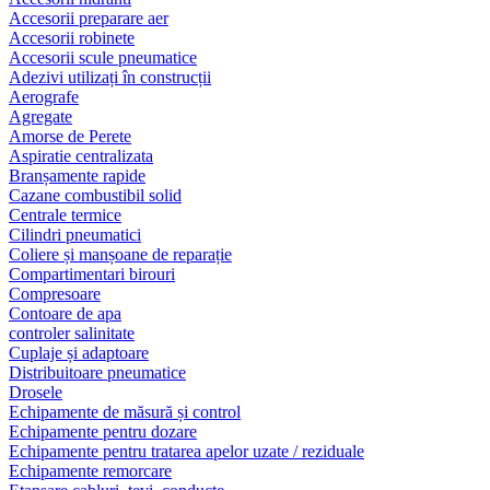
Accesorii preparare aer
Accesorii robinete
Accesorii scule pneumatice
Adezivi utilizați în construcții
Aerografe
Agregate
Amorse de Perete
Aspiratie centralizata
Branșamente rapide
Cazane combustibil solid
Centrale termice
Cilindri pneumatici
Coliere și manșoane de reparație
Compartimentari birouri
Compresoare
Contoare de apa
controler salinitate
Cuplaje și adaptoare
Distribuitoare pneumatice
Drosele
Echipamente de măsură și control
Echipamente pentru dozare
Echipamente pentru tratarea apelor uzate / reziduale
Echipamente remorcare