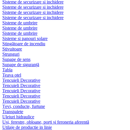
Sisteme de securizare si inchidere
Sisteme de securizare si inchidere
Sisteme de securizare si inchidere
Sisteme de securizare si inchidere
Sisteme de umbrire
Sisteme de umbrire
Sisteme de umbrire
Sisteme si panouri solare
Stingătoare de incendiu
Stivuitoare
Strunguri
Supape de sens
Supape de siguranță
Tabla
Teava otel
Tencuieli Decorative
Tencuieli Decorative
Tencuieli Decorative
Tencuieli Decorative
Tencuieli Decorative
Țevi, conducte, furtune
Transpalete
Uleiuri hidraulice
Uși, ferestre, obloane, porți și feroneria aferentă
Utilaje de productie in linie