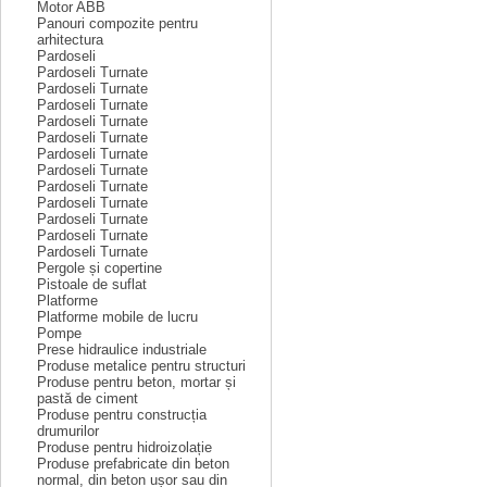
Motor ABB
Panouri compozite pentru
arhitectura
Pardoseli
Pardoseli Turnate
Pardoseli Turnate
Pardoseli Turnate
Pardoseli Turnate
Pardoseli Turnate
Pardoseli Turnate
Pardoseli Turnate
Pardoseli Turnate
Pardoseli Turnate
Pardoseli Turnate
Pardoseli Turnate
Pardoseli Turnate
Pergole și copertine
Pistoale de suflat
Platforme
Platforme mobile de lucru
Pompe
Prese hidraulice industriale
Produse metalice pentru structuri
Produse pentru beton, mortar și
pastă de ciment
Produse pentru construcția
drumurilor
Produse pentru hidroizolație
Produse prefabricate din beton
normal, din beton ușor sau din