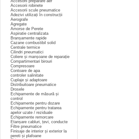
Accesorii preparare aer
Accesorii robinete
Accesorii scule pneumatice
Adezivi utilizați în construcții
Aerografe
Agregate
Amorse de Perete
Aspiratie centralizata
Branșamente rapide
Cazane combustibil solid
Centrale termice
Cilindri pneumatici
Coliere și manșoane de reparație
Compartimentari birouri
Compresoare
Contoare de apa
controler salinitate
Cuplaje și adaptoare
Distribuitoare pneumatice
Drosele
Echipamente de măsură și
control
Echipamente pentru dozare
Echipamente pentru tratarea
apelor uzate / reziduale
Echipamente remorcare
Etanșare cabluri, țevi, conducte
Filtre pneumatice
Finisaje de interior și exterior la
pereti și plafoane