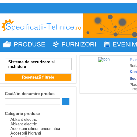
PRODUSE
FURNIZORI
EVENI
Plas
Sisteme de securizare si
Seri
inchidere
Kon
Resetează filtrele
Sect
Plas
tamp
Caută în denumire produs
Categorie produse
Abkant electric
Abkant electric
Accesorii cilindri pneumatici
Accesorii hidranti