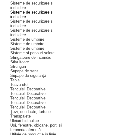
Sisteme de securizare si
inchidere
Sisteme de securizare si
inchidere
Sisteme de securizare si
inchidere
Sisteme de securizare si
inchidere
Sisteme de umbrire
Sisteme de umbrire
Sisteme de umbrire
Sisteme si panouri solare
Stingătoare de incendiu
Stivuitoare
Strunguri
Supape de sens
Supape de siguranță
Tabla
Teava otel
Tencuieli Decorative
Tencuieli Decorative
Tencuieli Decorative
Tencuieli Decorative
Tencuieli Decorative
Țevi, conducte, furtune
Transpalete
Uleiuri hidraulice
Uși, ferestre, obloane, porți și
feroneria aferentă
Utilaje de productie in linie