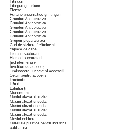
Fitinguri
Fitinguri și furtune
Flanșe
Furtune pneumatice și fitinguri
Grunduri Anticorozive
Grunduri Anticorozive
Grunduri Anticorozive
Grunduri Anticorozive
Grunduri Anticorozive
Grupuri preparare aer
Guri de vizitare / cămine și
capace de canal
Hidranți subterani
Hidranți supraterani
Închideri terase
Învelitori de acoperiș,
luminatoare, lucarne și accesorii.
Seturi pentru acoperiș
Laminate
Lifturi
Lubrifianți
Manometre
Masini alezat si sudat
Masini alezat si sudat
Masini alezat si sudat
Masini alezat si sudat
Masini alezat si sudat
Masini debitare
Materiale plastice pentru industria
publicitara