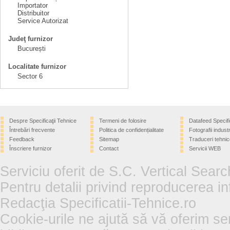
Importator
Distribuitor
Service Autorizat
Judeţ furnizor
București
Localitate furnizor
Sector 6
Despre Specificaţii Tehnice
Termeni de folosire
Datafeed Specifi
Întrebări frecvente
Politica de confidențialitate
Fotografii industr
Feedback
Sitemap
Traduceri tehnic
Înscriere furnizor
Contact
Servicii WEB
Serviciu oferit de S.C. Vertical Sear
Pentru detalii privind reproducerea in
Redacţia Specificatii-Tehnice.ro
Cookie-urile ne ajută să vă oferim se