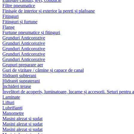
Etanșare cabluri, țevi, conducte
Filtre pneumatice
Finisaje de interior și exterior la pereti și plafoane
Fitinguri
Fitinguri și furtune
Flanșe
Furtune pneumatice și fitinguri
Grunduri Anticorozive
Grunduri Anticorozive
Grunduri Anticorozive
Grunduri Anticorozive
Grunduri Anticorozive
Grupuri preparare aer
Guri de vizitare / cămine și capace de canal
Hidranți subterani
Hidranți supraterani
Închideri terase
Învelitori de acoperiș, luminatoare, lucarne și accesorii. Seturi pentru 
Laminate
Lifturi
Lubrifianți
Manometre
Masini alezat si sudat
Masini alezat si sudat
Masini alezat si sudat