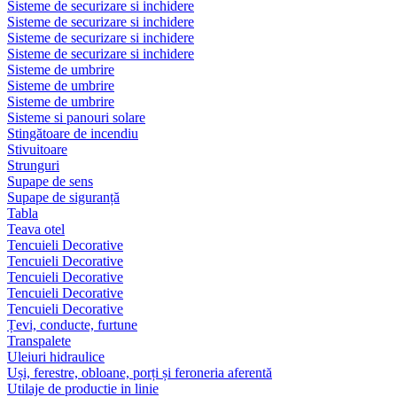
Sisteme de securizare si inchidere
Sisteme de securizare si inchidere
Sisteme de securizare si inchidere
Sisteme de securizare si inchidere
Sisteme de umbrire
Sisteme de umbrire
Sisteme de umbrire
Sisteme si panouri solare
Stingătoare de incendiu
Stivuitoare
Strunguri
Supape de sens
Supape de siguranță
Tabla
Teava otel
Tencuieli Decorative
Tencuieli Decorative
Tencuieli Decorative
Tencuieli Decorative
Tencuieli Decorative
Țevi, conducte, furtune
Transpalete
Uleiuri hidraulice
Uși, ferestre, obloane, porți și feroneria aferentă
Utilaje de productie in linie