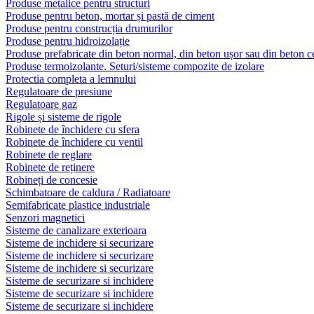
Produse metalice pentru structuri
Produse pentru beton, mortar și pastă de ciment
Produse pentru construcția drumurilor
Produse pentru hidroizolație
Produse prefabricate din beton normal, din beton ușor sau din beton ce
Produse termoizolante. Seturi/sisteme compozite de izolare
Protectia completa a lemnului
Regulatoare de presiune
Regulatoare gaz
Rigole și sisteme de rigole
Robinete de închidere cu sfera
Robinete de închidere cu ventil
Robinete de reglare
Robinete de reținere
Robineți de concesie
Schimbatoare de caldura / Radiatoare
Semifabricate plastice industriale
Senzori magnetici
Sisteme de canalizare exterioara
Sisteme de inchidere si securizare
Sisteme de inchidere si securizare
Sisteme de inchidere si securizare
Sisteme de securizare si inchidere
Sisteme de securizare si inchidere
Sisteme de securizare si inchidere