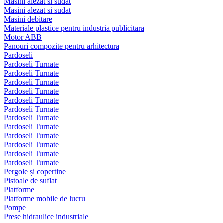
Masini alezat si sudat
Masini alezat si sudat
Masini debitare
Materiale plastice pentru industria publicitara
Motor ABB
Panouri compozite pentru arhitectura
Pardoseli
Pardoseli Turnate
Pardoseli Turnate
Pardoseli Turnate
Pardoseli Turnate
Pardoseli Turnate
Pardoseli Turnate
Pardoseli Turnate
Pardoseli Turnate
Pardoseli Turnate
Pardoseli Turnate
Pardoseli Turnate
Pardoseli Turnate
Pergole și copertine
Pistoale de suflat
Platforme
Platforme mobile de lucru
Pompe
Prese hidraulice industriale