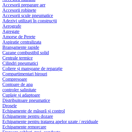
Accesorii preparare aer
Accesorii robinete
Accesorii scule pneumatice
Adezivi utilizați în construcții
Aerografe
Agregate
Amorse de Perete
Aspiratie centralizata
Branșamente rapide
Cazane combustibil solid
Centrale termice
Cilindri pneumatici
Coliere și manșoane de reparație
Compartimentari birouri
Compresoare
Contoare de apa
controler salinitate
Cuplaje și adaptoare
Distribuitoare pneumatice
Drosele
Echipamente de măsură și control
Echipamente pentru dozare
Echipamente pentru tratarea apelor uzate / reziduale
Echipamente remorcare