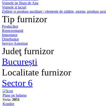
Vopsele pe Baza de Apa
Vopsele si lacuri
Zidărie și produse auxiliare / elemente de zidărie, mortar, produse auxi
Tip furnizor
Producător
Reprezentanță
Importator
Distribuitor
Service Autorizat
Judeţ furnizor
București
Localitate furnizor
Sector 6
Plase pe balama
Seria:
2051
Kondor