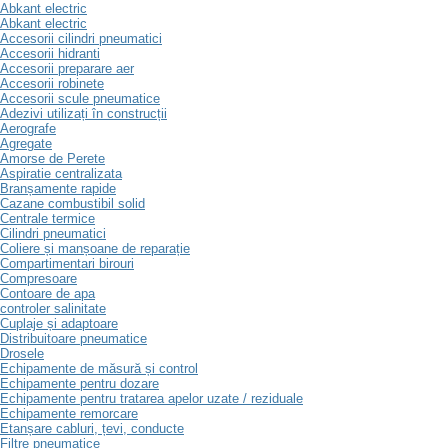
Abkant electric
Abkant electric
Accesorii cilindri pneumatici
Accesorii hidranti
Accesorii preparare aer
Accesorii robinete
Accesorii scule pneumatice
Adezivi utilizați în construcții
Aerografe
Agregate
Amorse de Perete
Aspiratie centralizata
Branșamente rapide
Cazane combustibil solid
Centrale termice
Cilindri pneumatici
Coliere și manșoane de reparație
Compartimentari birouri
Compresoare
Contoare de apa
controler salinitate
Cuplaje și adaptoare
Distribuitoare pneumatice
Drosele
Echipamente de măsură și control
Echipamente pentru dozare
Echipamente pentru tratarea apelor uzate / reziduale
Echipamente remorcare
Etanșare cabluri, țevi, conducte
Filtre pneumatice