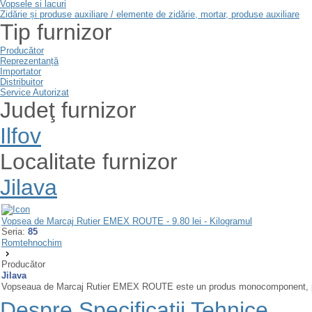
Vopsele si lacuri
Zidărie și produse auxiliare / elemente de zidărie, mortar, produse auxiliare
Tip furnizor
Producător
Reprezentanță
Importator
Distribuitor
Service Autorizat
Judeţ furnizor
Ilfov
Localitate furnizor
Jilava
Vopsea de Marcaj Rutier EMEX ROUTE - 9.80 lei - Kilogramul
Seria:
85
Romtehnochim
Producător
Jilava
Vopseaua de Marcaj Rutier EMEX ROUTE este un produs monocomponent, profe
Despre Specificaţii Tehnice