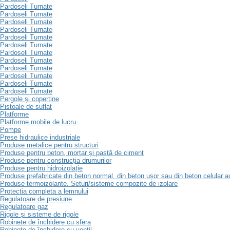
Pardoseli Turnate
Pardoseli Turnate
Pardoseli Turnate
Pardoseli Turnate
Pardoseli Turnate
Pardoseli Turnate
Pardoseli Turnate
Pardoseli Turnate
Pardoseli Turnate
Pardoseli Turnate
Pardoseli Turnate
Pardoseli Turnate
Pergole și copertine
Pistoale de suflat
Platforme
Platforme mobile de lucru
Pompe
Prese hidraulice industriale
Produse metalice pentru structuri
Produse pentru beton, mortar și pastă de ciment
Produse pentru construcția drumurilor
Produse pentru hidroizolație
Produse prefabricate din beton normal, din beton ușor sau din beton celular a
Produse termoizolante. Seturi/sisteme compozite de izolare
Protectia completa a lemnului
Regulatoare de presiune
Regulatoare gaz
Rigole și sisteme de rigole
Robinete de închidere cu sfera
Robinete de închidere cu ventil