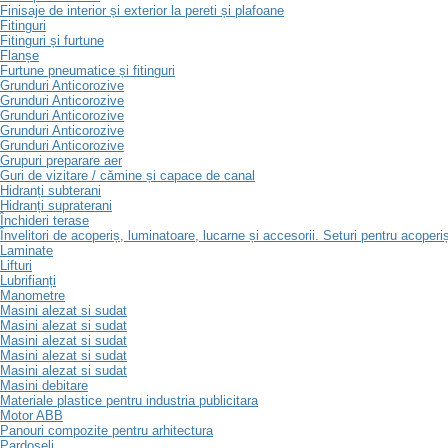
Finisaje de interior și exterior la pereti și plafoane
Fitinguri
Fitinguri și furtune
Flanșe
Furtune pneumatice și fitinguri
Grunduri Anticorozive
Grunduri Anticorozive
Grunduri Anticorozive
Grunduri Anticorozive
Grunduri Anticorozive
Grupuri preparare aer
Guri de vizitare / cămine și capace de canal
Hidranți subterani
Hidranți supraterani
Închideri terase
Învelitori de acoperiș, luminatoare, lucarne și accesorii. Seturi pentru acoperi
Laminate
Lifturi
Lubrifianți
Manometre
Masini alezat si sudat
Masini alezat si sudat
Masini alezat si sudat
Masini alezat si sudat
Masini alezat si sudat
Masini debitare
Materiale plastice pentru industria publicitara
Motor ABB
Panouri compozite pentru arhitectura
Pardoseli