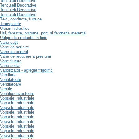
Tencuieli Decorative
Tencuieli Decorative
Tencuieli Decorative
Tencuieli Decorative
Țevi, conducte, furtune
Transpalete
Uleiuri hidraulice
Uși, ferestre, obloane, porți și feroneria aferentă
Utilaje de productie in linie
Vane cuțit
Vane de aerisire
Vane de control
Vane de reducere a presiunii
Vane fluture
Vane sertar
Vaporizator - agregat frigorific
Ventilatie
Ventilatoare
Ventilatoare
Ventile
Ventiloconvectoare
Vopsele Industriale
Vopsele Industriale
Vopsele Industriale
Vopsele Industriale
Vopsele Industriale
Vopsele Industriale
Vopsele Industriale
Vopsele Industriale
Vopsele Industriale