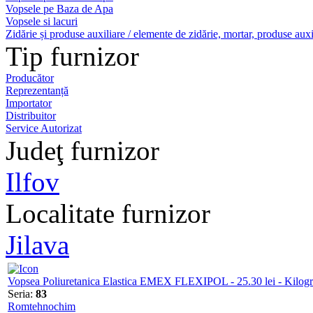
Vopsele pe Baza de Apa
Vopsele si lacuri
Zidărie și produse auxiliare / elemente de zidărie, mortar, produse auxi
Tip furnizor
Producător
Reprezentanță
Importator
Distribuitor
Service Autorizat
Judeţ furnizor
Ilfov
Localitate furnizor
Jilava
Vopsea Poliuretanica Elastica EMEX FLEXIPOL - 25.30 lei - Kilog
Seria:
83
Romtehnochim