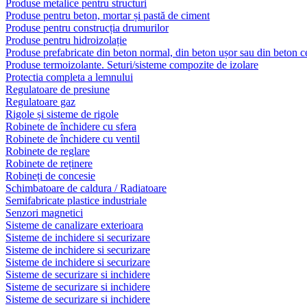
Produse metalice pentru structuri
Produse pentru beton, mortar și pastă de ciment
Produse pentru construcția drumurilor
Produse pentru hidroizolație
Produse prefabricate din beton normal, din beton ușor sau din beton ce
Produse termoizolante. Seturi/sisteme compozite de izolare
Protectia completa a lemnului
Regulatoare de presiune
Regulatoare gaz
Rigole și sisteme de rigole
Robinete de închidere cu sfera
Robinete de închidere cu ventil
Robinete de reglare
Robinete de reținere
Robineți de concesie
Schimbatoare de caldura / Radiatoare
Semifabricate plastice industriale
Senzori magnetici
Sisteme de canalizare exterioara
Sisteme de inchidere si securizare
Sisteme de inchidere si securizare
Sisteme de inchidere si securizare
Sisteme de securizare si inchidere
Sisteme de securizare si inchidere
Sisteme de securizare si inchidere