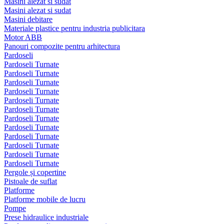
Masini alezat si sudat
Masini alezat si sudat
Masini debitare
Materiale plastice pentru industria publicitara
Motor ABB
Panouri compozite pentru arhitectura
Pardoseli
Pardoseli Turnate
Pardoseli Turnate
Pardoseli Turnate
Pardoseli Turnate
Pardoseli Turnate
Pardoseli Turnate
Pardoseli Turnate
Pardoseli Turnate
Pardoseli Turnate
Pardoseli Turnate
Pardoseli Turnate
Pardoseli Turnate
Pergole și copertine
Pistoale de suflat
Platforme
Platforme mobile de lucru
Pompe
Prese hidraulice industriale