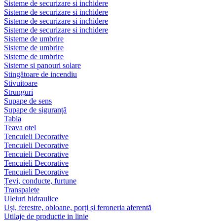
Sisteme de securizare si inchidere
Sisteme de securizare si inchidere
Sisteme de securizare si inchidere
Sisteme de securizare si inchidere
Sisteme de umbrire
Sisteme de umbrire
Sisteme de umbrire
Sisteme si panouri solare
Stingătoare de incendiu
Stivuitoare
Strunguri
Supape de sens
Supape de siguranță
Tabla
Teava otel
Tencuieli Decorative
Tencuieli Decorative
Tencuieli Decorative
Tencuieli Decorative
Tencuieli Decorative
Țevi, conducte, furtune
Transpalete
Uleiuri hidraulice
Uși, ferestre, obloane, porți și feroneria aferentă
Utilaje de productie in linie