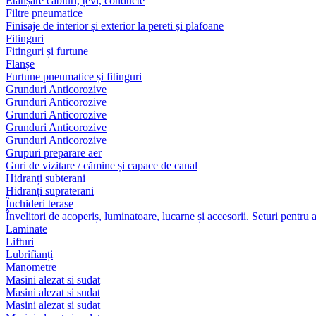
Etanșare cabluri, țevi, conducte
Filtre pneumatice
Finisaje de interior și exterior la pereti și plafoane
Fitinguri
Fitinguri și furtune
Flanșe
Furtune pneumatice și fitinguri
Grunduri Anticorozive
Grunduri Anticorozive
Grunduri Anticorozive
Grunduri Anticorozive
Grunduri Anticorozive
Grupuri preparare aer
Guri de vizitare / cămine și capace de canal
Hidranți subterani
Hidranți supraterani
Închideri terase
Învelitori de acoperiș, luminatoare, lucarne și accesorii. Seturi pentru 
Laminate
Lifturi
Lubrifianți
Manometre
Masini alezat si sudat
Masini alezat si sudat
Masini alezat si sudat