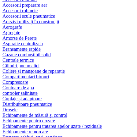
Accesorii preparare aer
Accesorii robinete
Accesorii scule pneumatice
Adezivi utilizați în construcții
Aerografe
Agregate
Amorse de Perete
Aspiratie centralizata
Branșamente rapide
Cazane combustibil solid
Centrale termice
Cilindri pneumatici
Coliere și manșoane de reparație
Compartimentari birouri
Compresoare
Contoare de apa
controler salinitate
Cuplaje și adaptoare
Distribuitoare pneumatice
Drosele
Echipamente de măsură și control
Echipamente pentru dozare
Echipamente pentru tratarea apelor uzate / reziduale
Echipamente remorcare