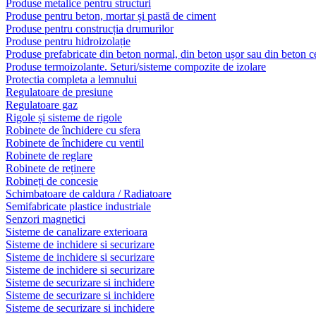
Produse metalice pentru structuri
Produse pentru beton, mortar și pastă de ciment
Produse pentru construcția drumurilor
Produse pentru hidroizolație
Produse prefabricate din beton normal, din beton ușor sau din beton ce
Produse termoizolante. Seturi/sisteme compozite de izolare
Protectia completa a lemnului
Regulatoare de presiune
Regulatoare gaz
Rigole și sisteme de rigole
Robinete de închidere cu sfera
Robinete de închidere cu ventil
Robinete de reglare
Robinete de reținere
Robineți de concesie
Schimbatoare de caldura / Radiatoare
Semifabricate plastice industriale
Senzori magnetici
Sisteme de canalizare exterioara
Sisteme de inchidere si securizare
Sisteme de inchidere si securizare
Sisteme de inchidere si securizare
Sisteme de securizare si inchidere
Sisteme de securizare si inchidere
Sisteme de securizare si inchidere