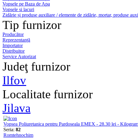
Vopsele pe Baza de Apa
Vopsele si lacuri
Zidărie și produse auxiliare / elemente de zidărie, mortar, produse auxi
Tip furnizor
Producător
Reprezentanță
Importator
Distribuitor
Service Autorizat
Judeţ furnizor
Ilfov
Localitate furnizor
Jilava
Vopsea Poliuretanica pentru Pardoseala EMEX - 28.30 lei - Kilogra
Seria:
82
Romtehnochim