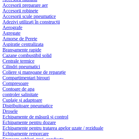
Accesorii preparare aer
Accesorii robinete
Accesorii scule pneumatice
Adezivi utilizați în construcții
Aerografe
Agregate
Amorse de Perete
Aspiratie centralizata
Branșamente rapide
Cazane combustibil solid
Centrale termice
Cilindri pneumatici
Coliere și manșoane de reparație
Compartimentari birouri
Compresoare
Contoare de apa
controler salinitate
Cuplaje și adaptoare
Distribuitoare pneumatice
Drosele
Echipamente de măsură și control
Echipamente pentru dozare
Echipamente pentru tratarea apelor uzate / reziduale
Echipamente remorcare