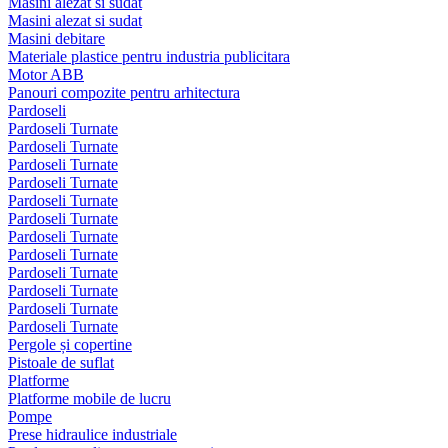
Masini alezat si sudat
Masini alezat si sudat
Masini debitare
Materiale plastice pentru industria publicitara
Motor ABB
Panouri compozite pentru arhitectura
Pardoseli
Pardoseli Turnate
Pardoseli Turnate
Pardoseli Turnate
Pardoseli Turnate
Pardoseli Turnate
Pardoseli Turnate
Pardoseli Turnate
Pardoseli Turnate
Pardoseli Turnate
Pardoseli Turnate
Pardoseli Turnate
Pardoseli Turnate
Pergole și copertine
Pistoale de suflat
Platforme
Platforme mobile de lucru
Pompe
Prese hidraulice industriale