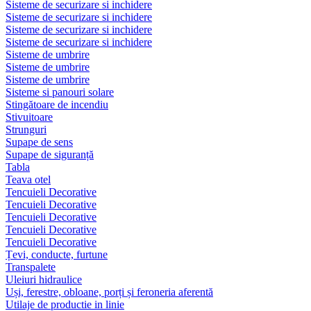
Sisteme de securizare si inchidere
Sisteme de securizare si inchidere
Sisteme de securizare si inchidere
Sisteme de securizare si inchidere
Sisteme de umbrire
Sisteme de umbrire
Sisteme de umbrire
Sisteme si panouri solare
Stingătoare de incendiu
Stivuitoare
Strunguri
Supape de sens
Supape de siguranță
Tabla
Teava otel
Tencuieli Decorative
Tencuieli Decorative
Tencuieli Decorative
Tencuieli Decorative
Tencuieli Decorative
Țevi, conducte, furtune
Transpalete
Uleiuri hidraulice
Uși, ferestre, obloane, porți și feroneria aferentă
Utilaje de productie in linie