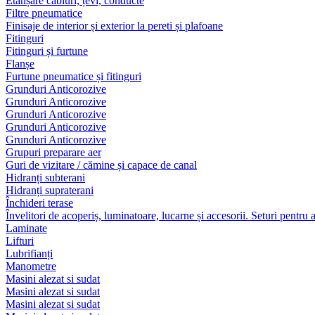
Etanșare cabluri, țevi, conducte
Filtre pneumatice
Finisaje de interior și exterior la pereti și plafoane
Fitinguri
Fitinguri și furtune
Flanșe
Furtune pneumatice și fitinguri
Grunduri Anticorozive
Grunduri Anticorozive
Grunduri Anticorozive
Grunduri Anticorozive
Grunduri Anticorozive
Grupuri preparare aer
Guri de vizitare / cămine și capace de canal
Hidranți subterani
Hidranți supraterani
Închideri terase
Învelitori de acoperiș, luminatoare, lucarne și accesorii. Seturi pentru 
Laminate
Lifturi
Lubrifianți
Manometre
Masini alezat si sudat
Masini alezat si sudat
Masini alezat si sudat