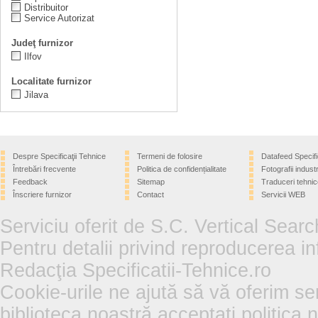
Distribuitor
Service Autorizat
Judeţ furnizor
Ilfov
Localitate furnizor
Jilava
Despre Specificaţii Tehnice
Termeni de folosire
Datafeed Specifi
Întrebări frecvente
Politica de confidențialitate
Fotografii industr
Feedback
Sitemap
Traduceri tehnic
Înscriere furnizor
Contact
Servicii WEB
Serviciu oferit de S.C. Vertical Sear
Pentru detalii privind reproducerea in
Redacţia Specificatii-Tehnice.ro
Cookie-urile ne ajută să vă oferim se
biblioteca noastră acceptați politica 