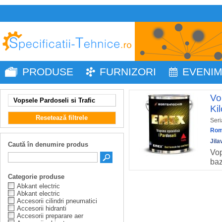
PRODUSE
FURNIZORI
EVENI
Vo
Vopsele Pardoseli si Trafic
Ki
Resetează filtrele
Seri
Rom
Jila
Caută în denumire produs
Vop
baz
Categorie produse
Abkant electric
Abkant electric
Accesorii cilindri pneumatici
Accesorii hidranti
Accesorii preparare aer