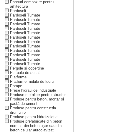
Panouri compozite pentru
arhitectura
Pardoseli
Pardoseli Turnate
Pardoseli Turnate
Pardoseli Turnate
Pardoseli Turnate
Pardoseli Turnate
Pardoseli Turnate
Pardoseli Turnate
Pardoseli Turnate
Pardoseli Turnate
Pardoseli Turnate
Pardoseli Turnate
Pardoseli Turnate
Pergole și copertine
Pistoale de suflat
Platforme
Platforme mobile de lucru
Pompe
Prese hidraulice industriale
Produse metalice pentru structuri
Produse pentru beton, mortar și
pastă de ciment
Produse pentru construcția
drumurilor
Produse pentru hidroizolație
Produse prefabricate din beton
normal, din beton ușor sau din
beton celular autoclavizat