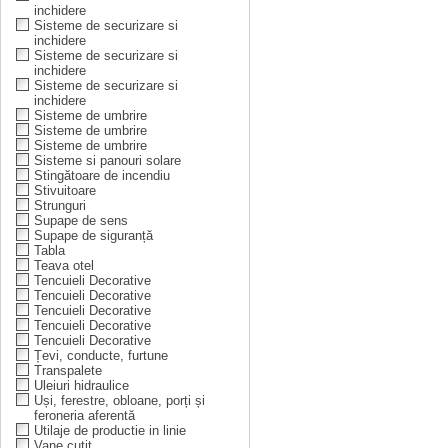
inchidere
Sisteme de securizare si
inchidere
Sisteme de securizare si
inchidere
Sisteme de securizare si
inchidere
Sisteme de umbrire
Sisteme de umbrire
Sisteme de umbrire
Sisteme si panouri solare
Stingătoare de incendiu
Stivuitoare
Strunguri
Supape de sens
Supape de siguranță
Tabla
Teava otel
Tencuieli Decorative
Tencuieli Decorative
Tencuieli Decorative
Tencuieli Decorative
Tencuieli Decorative
Țevi, conducte, furtune
Transpalete
Uleiuri hidraulice
Uși, ferestre, obloane, porți și
feroneria aferentă
Utilaje de productie in linie
Vane cuțit