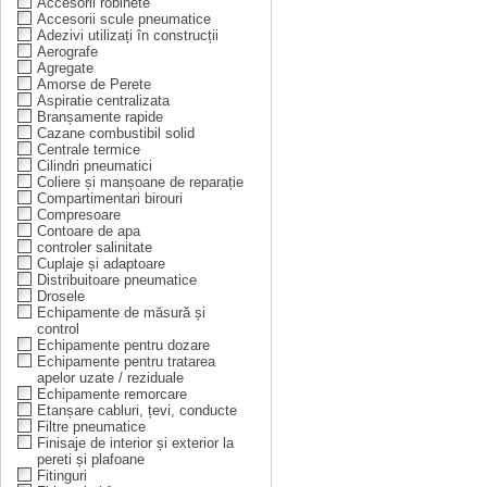
Accesorii robinete
Accesorii scule pneumatice
Adezivi utilizați în construcții
Aerografe
Agregate
Amorse de Perete
Aspiratie centralizata
Branșamente rapide
Cazane combustibil solid
Centrale termice
Cilindri pneumatici
Coliere și manșoane de reparație
Compartimentari birouri
Compresoare
Contoare de apa
controler salinitate
Cuplaje și adaptoare
Distribuitoare pneumatice
Drosele
Echipamente de măsură și
control
Echipamente pentru dozare
Echipamente pentru tratarea
apelor uzate / reziduale
Echipamente remorcare
Etanșare cabluri, țevi, conducte
Filtre pneumatice
Finisaje de interior și exterior la
pereti și plafoane
Fitinguri