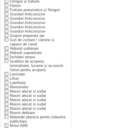
Fitinguri și furtune
Flanșe
Furtune pneumatice și fitinguri
Grunduri Anticorozive
Grunduri Anticorozive
Grunduri Anticorozive
Grunduri Anticorozive
Grunduri Anticorozive
Grupuri preparare aer
Guri de vizitare / cămine și
capace de canal
Hidranți subterani
Hidranți supraterani
Închideri terase
Învelitori de acoperiș,
luminatoare, lucarne și accesorii.
Seturi pentru acoperiș
Laminate
Lifturi
Lubrifianți
Manometre
Masini alezat si sudat
Masini alezat si sudat
Masini alezat si sudat
Masini alezat si sudat
Masini alezat si sudat
Masini debitare
Materiale plastice pentru industria
publicitara
Motor ABB