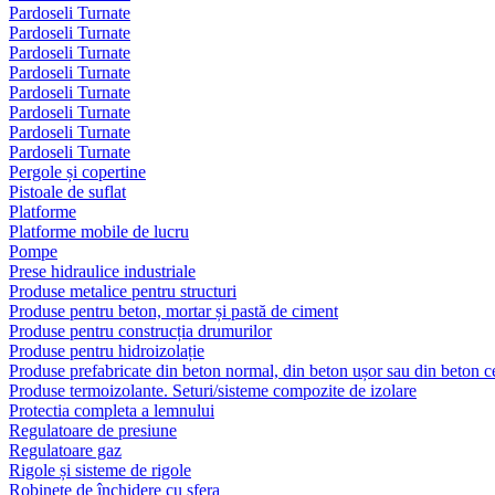
Pardoseli Turnate
Pardoseli Turnate
Pardoseli Turnate
Pardoseli Turnate
Pardoseli Turnate
Pardoseli Turnate
Pardoseli Turnate
Pardoseli Turnate
Pergole și copertine
Pistoale de suflat
Platforme
Platforme mobile de lucru
Pompe
Prese hidraulice industriale
Produse metalice pentru structuri
Produse pentru beton, mortar și pastă de ciment
Produse pentru construcția drumurilor
Produse pentru hidroizolație
Produse prefabricate din beton normal, din beton ușor sau din beton ce
Produse termoizolante. Seturi/sisteme compozite de izolare
Protectia completa a lemnului
Regulatoare de presiune
Regulatoare gaz
Rigole și sisteme de rigole
Robinete de închidere cu sfera