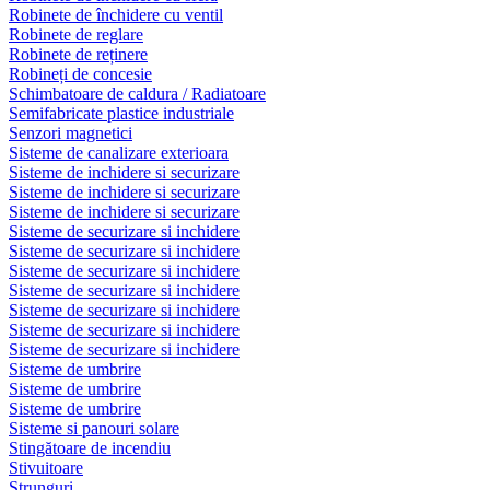
Robinete de închidere cu ventil
Robinete de reglare
Robinete de reținere
Robineți de concesie
Schimbatoare de caldura / Radiatoare
Semifabricate plastice industriale
Senzori magnetici
Sisteme de canalizare exterioara
Sisteme de inchidere si securizare
Sisteme de inchidere si securizare
Sisteme de inchidere si securizare
Sisteme de securizare si inchidere
Sisteme de securizare si inchidere
Sisteme de securizare si inchidere
Sisteme de securizare si inchidere
Sisteme de securizare si inchidere
Sisteme de securizare si inchidere
Sisteme de securizare si inchidere
Sisteme de umbrire
Sisteme de umbrire
Sisteme de umbrire
Sisteme si panouri solare
Stingătoare de incendiu
Stivuitoare
Strunguri