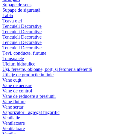
Supape de sens
Supape de siguranță
Tabla
Teava otel
Tencuieli Decorative
Tencuieli Decorative
Tencuieli Decorative
Tencuieli Decorative
Tencuieli Decorative
Țevi, conducte, furtune
Transpalete
Uleiuri hidraulice
Uși, ferestre, obloane, porți și feroneria aferentă
Utilaje de productie in linie
Vane cuțit
Vane de aerisire
Vane de control
Vane de reducere a presiunii
Vane fluture
Vane sertar
Vaporizator - agregat frigorific
Ventilatie
Ventilatoare
Ventilatoare
Ventile