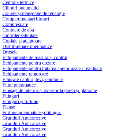
Centrale termice
Cilindri pneumatici
Coliere și manșoane de reparație
Compartimentari birouri
Compresoare
Contoare de apa
controler salinitate
Cuplaje și adaptoare
Distribuitoare pneumatice
Drosele
Echipamente de măsură și control
Echipamente pentru dozare
Echipamente pentru tratarea apelor uzate / reziduale
Echipamente remorcare
Etanșare cabluri, țevi, conducte
Filtre pneumatice
Finisaje de interior și exterior la pereti și plafoane
Fitinguri
Fitinguri și furtune
Flanșe
Furtune pneumatice și fitinguri
Grunduri Anticorozive
Grunduri Anticorozive
Grunduri Anticorozive
Grunduri Anticorozive