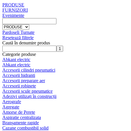
PRODUSE
FURNIZORI
Evenimente
Pardoseli Turnate
Resetează filtrele
Caută în denumire produs
Categorie produse
Abkant electric
Abkant electric
Accesorii cilindri pneumatici
Accesorii hidranti
Accesorii preparare aer
Accesorii robinete
Accesorii scule pneumatice
Adezivi utilizați în construcții
Aerografe
Agregate
Amorse de Perete
Aspiratie centralizata
Branșamente rapide
Cazane combustibil solid