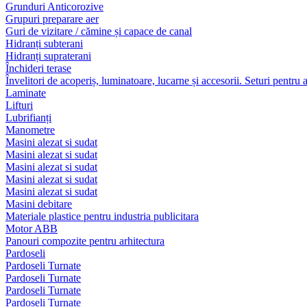
Grunduri Anticorozive
Grupuri preparare aer
Guri de vizitare / cămine și capace de canal
Hidranți subterani
Hidranți supraterani
Închideri terase
Învelitori de acoperiș, luminatoare, lucarne și accesorii. Seturi pentru 
Laminate
Lifturi
Lubrifianți
Manometre
Masini alezat si sudat
Masini alezat si sudat
Masini alezat si sudat
Masini alezat si sudat
Masini alezat si sudat
Masini debitare
Materiale plastice pentru industria publicitara
Motor ABB
Panouri compozite pentru arhitectura
Pardoseli
Pardoseli Turnate
Pardoseli Turnate
Pardoseli Turnate
Pardoseli Turnate