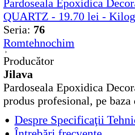
Pardoseala Epoxidica Deco
QUARTZ - 19.70 lei - Kilo
Seria:
76
Romtehnochim
Producător
Jilava
Pardoseala Epoxidica Dec
produs profesional, pe baza d
Despre Specificaţii Tehni
Întrebări frecvente