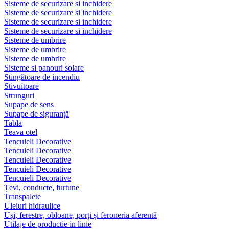
Sisteme de securizare si inchidere
Sisteme de securizare si inchidere
Sisteme de securizare si inchidere
Sisteme de securizare si inchidere
Sisteme de umbrire
Sisteme de umbrire
Sisteme de umbrire
Sisteme si panouri solare
Stingătoare de incendiu
Stivuitoare
Strunguri
Supape de sens
Supape de siguranță
Tabla
Teava otel
Tencuieli Decorative
Tencuieli Decorative
Tencuieli Decorative
Tencuieli Decorative
Tencuieli Decorative
Țevi, conducte, furtune
Transpalete
Uleiuri hidraulice
Uși, ferestre, obloane, porți și feroneria aferentă
Utilaje de productie in linie