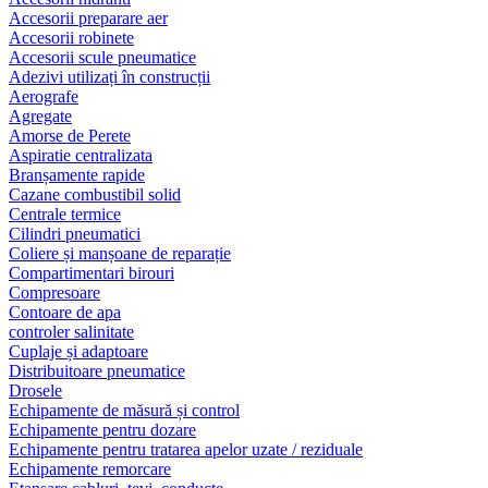
Accesorii preparare aer
Accesorii robinete
Accesorii scule pneumatice
Adezivi utilizați în construcții
Aerografe
Agregate
Amorse de Perete
Aspiratie centralizata
Branșamente rapide
Cazane combustibil solid
Centrale termice
Cilindri pneumatici
Coliere și manșoane de reparație
Compartimentari birouri
Compresoare
Contoare de apa
controler salinitate
Cuplaje și adaptoare
Distribuitoare pneumatice
Drosele
Echipamente de măsură și control
Echipamente pentru dozare
Echipamente pentru tratarea apelor uzate / reziduale
Echipamente remorcare