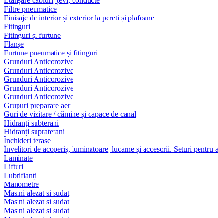
Etanșare cabluri, țevi, conducte
Filtre pneumatice
Finisaje de interior și exterior la pereti și plafoane
Fitinguri
Fitinguri și furtune
Flanșe
Furtune pneumatice și fitinguri
Grunduri Anticorozive
Grunduri Anticorozive
Grunduri Anticorozive
Grunduri Anticorozive
Grunduri Anticorozive
Grupuri preparare aer
Guri de vizitare / cămine și capace de canal
Hidranți subterani
Hidranți supraterani
Închideri terase
Învelitori de acoperiș, luminatoare, lucarne și accesorii. Seturi pentru 
Laminate
Lifturi
Lubrifianți
Manometre
Masini alezat si sudat
Masini alezat si sudat
Masini alezat si sudat