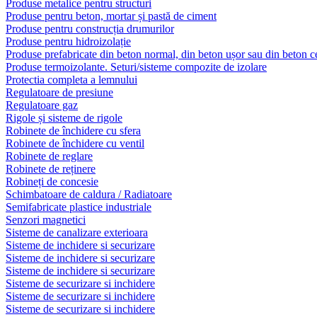
Produse metalice pentru structuri
Produse pentru beton, mortar și pastă de ciment
Produse pentru construcția drumurilor
Produse pentru hidroizolație
Produse prefabricate din beton normal, din beton ușor sau din beton ce
Produse termoizolante. Seturi/sisteme compozite de izolare
Protectia completa a lemnului
Regulatoare de presiune
Regulatoare gaz
Rigole și sisteme de rigole
Robinete de închidere cu sfera
Robinete de închidere cu ventil
Robinete de reglare
Robinete de reținere
Robineți de concesie
Schimbatoare de caldura / Radiatoare
Semifabricate plastice industriale
Senzori magnetici
Sisteme de canalizare exterioara
Sisteme de inchidere si securizare
Sisteme de inchidere si securizare
Sisteme de inchidere si securizare
Sisteme de securizare si inchidere
Sisteme de securizare si inchidere
Sisteme de securizare si inchidere