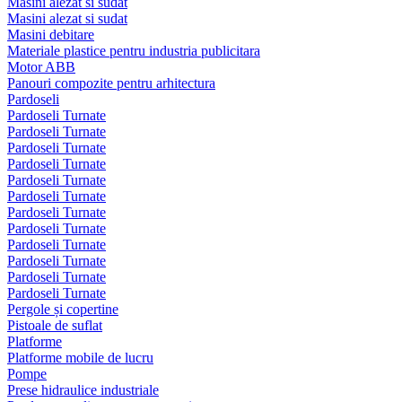
Masini alezat si sudat
Masini alezat si sudat
Masini debitare
Materiale plastice pentru industria publicitara
Motor ABB
Panouri compozite pentru arhitectura
Pardoseli
Pardoseli Turnate
Pardoseli Turnate
Pardoseli Turnate
Pardoseli Turnate
Pardoseli Turnate
Pardoseli Turnate
Pardoseli Turnate
Pardoseli Turnate
Pardoseli Turnate
Pardoseli Turnate
Pardoseli Turnate
Pardoseli Turnate
Pergole și copertine
Pistoale de suflat
Platforme
Platforme mobile de lucru
Pompe
Prese hidraulice industriale