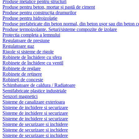
Produse metalice pentru structuri
Produse pentru beton, mortar și pastă de ciment
Produse pentru construcția drumurilor
Produse pentru hidroizolație
Produse prefabricate din beton normal, din beton ușor sau din beton ce
Produse termoizolante. Seturi/sisteme compozite de izolare
Protectia completa a lemnului
Regulatoare de presiune
Regulatoare gaz
Rigole și sisteme de rigole
Robinete de închidere cu sfera
Robinete de închidere cu ventil
Robinete de reglare
Robinete de reținere
Robineți de concesie
Schimbatoare de caldura / Radiatoare
Semifabricate plastice industriale
Senzori magnetici
Sisteme de canalizare exterioara
Sisteme de inchidere si securizare
Sisteme de inchidere si securizare
Sisteme de inchidere si securizare
Sisteme de securizare si inchidere
Sisteme de securizare si inchidere
Sisteme de securizare si inchidere