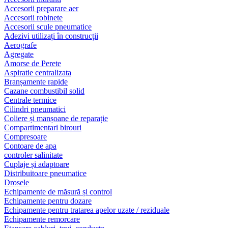
Accesorii preparare aer
Accesorii robinete
Accesorii scule pneumatice
Adezivi utilizați în construcții
Aerografe
Agregate
Amorse de Perete
Aspiratie centralizata
Branșamente rapide
Cazane combustibil solid
Centrale termice
Cilindri pneumatici
Coliere și manșoane de reparație
Compartimentari birouri
Compresoare
Contoare de apa
controler salinitate
Cuplaje și adaptoare
Distribuitoare pneumatice
Drosele
Echipamente de măsură și control
Echipamente pentru dozare
Echipamente pentru tratarea apelor uzate / reziduale
Echipamente remorcare