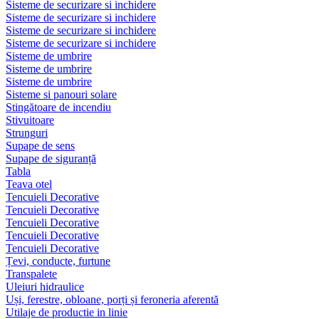
Sisteme de securizare si inchidere
Sisteme de securizare si inchidere
Sisteme de securizare si inchidere
Sisteme de securizare si inchidere
Sisteme de umbrire
Sisteme de umbrire
Sisteme de umbrire
Sisteme si panouri solare
Stingătoare de incendiu
Stivuitoare
Strunguri
Supape de sens
Supape de siguranță
Tabla
Teava otel
Tencuieli Decorative
Tencuieli Decorative
Tencuieli Decorative
Tencuieli Decorative
Tencuieli Decorative
Țevi, conducte, furtune
Transpalete
Uleiuri hidraulice
Uși, ferestre, obloane, porți și feroneria aferentă
Utilaje de productie in linie