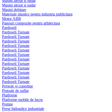
Masini alezat si sudat
Masini alezat si sudat
Masini debitare
Materiale plastice pentru industria publicitara
Motor ABB
Panouri compozite pentru arhitectura
Pardoseli
Pardoseli Turnate
Pardoseli Turnate
Pardoseli Turnate
Pardoseli Turnate
Pardoseli Turnate
Pardoseli Turnate
Pardoseli Turnate
Pardoseli Turnate
Pardoseli Turnate
Pardoseli Turnate
Pardoseli Turnate
Pardoseli Turnate
Pergole și copertine
Pistoale de suflat
Platforme
Platforme mobile de lucru
Pompe
Prese hidraulice industriale