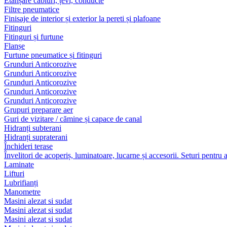
Etanșare cabluri, țevi, conducte
Filtre pneumatice
Finisaje de interior și exterior la pereti și plafoane
Fitinguri
Fitinguri și furtune
Flanșe
Furtune pneumatice și fitinguri
Grunduri Anticorozive
Grunduri Anticorozive
Grunduri Anticorozive
Grunduri Anticorozive
Grunduri Anticorozive
Grupuri preparare aer
Guri de vizitare / cămine și capace de canal
Hidranți subterani
Hidranți supraterani
Închideri terase
Învelitori de acoperiș, luminatoare, lucarne și accesorii. Seturi pentru 
Laminate
Lifturi
Lubrifianți
Manometre
Masini alezat si sudat
Masini alezat si sudat
Masini alezat si sudat