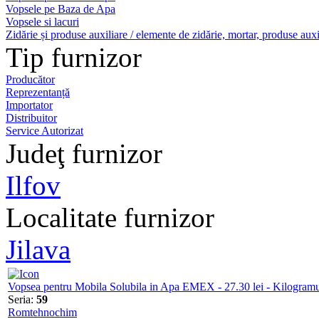
Vopsele pe Baza de Apa
Vopsele si lacuri
Zidărie și produse auxiliare / elemente de zidărie, mortar, produse auxi
Tip furnizor
Producător
Reprezentanță
Importator
Distribuitor
Service Autorizat
Judeţ furnizor
Ilfov
Localitate furnizor
Jilava
Vopsea pentru Mobila Solubila in Apa EMEX - 27.30 lei - Kilogram
Seria:
59
Romtehnochim