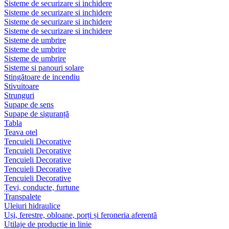
Sisteme de securizare si inchidere
Sisteme de securizare si inchidere
Sisteme de securizare si inchidere
Sisteme de securizare si inchidere
Sisteme de umbrire
Sisteme de umbrire
Sisteme de umbrire
Sisteme si panouri solare
Stingătoare de incendiu
Stivuitoare
Strunguri
Supape de sens
Supape de siguranță
Tabla
Teava otel
Tencuieli Decorative
Tencuieli Decorative
Tencuieli Decorative
Tencuieli Decorative
Tencuieli Decorative
Țevi, conducte, furtune
Transpalete
Uleiuri hidraulice
Uși, ferestre, obloane, porți și feroneria aferentă
Utilaje de productie in linie