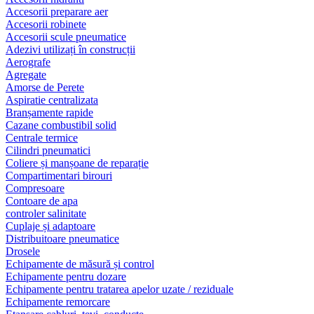
Accesorii preparare aer
Accesorii robinete
Accesorii scule pneumatice
Adezivi utilizați în construcții
Aerografe
Agregate
Amorse de Perete
Aspiratie centralizata
Branșamente rapide
Cazane combustibil solid
Centrale termice
Cilindri pneumatici
Coliere și manșoane de reparație
Compartimentari birouri
Compresoare
Contoare de apa
controler salinitate
Cuplaje și adaptoare
Distribuitoare pneumatice
Drosele
Echipamente de măsură și control
Echipamente pentru dozare
Echipamente pentru tratarea apelor uzate / reziduale
Echipamente remorcare