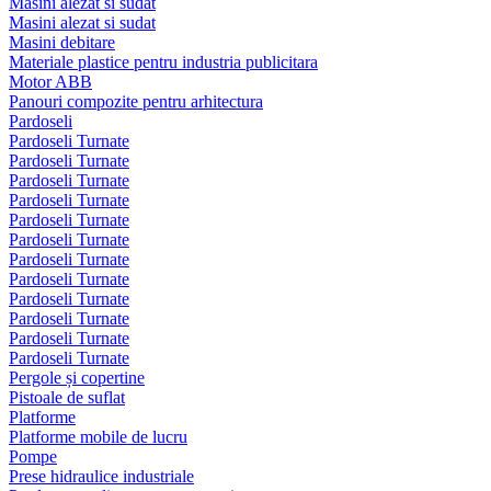
Masini alezat si sudat
Masini alezat si sudat
Masini debitare
Materiale plastice pentru industria publicitara
Motor ABB
Panouri compozite pentru arhitectura
Pardoseli
Pardoseli Turnate
Pardoseli Turnate
Pardoseli Turnate
Pardoseli Turnate
Pardoseli Turnate
Pardoseli Turnate
Pardoseli Turnate
Pardoseli Turnate
Pardoseli Turnate
Pardoseli Turnate
Pardoseli Turnate
Pardoseli Turnate
Pergole și copertine
Pistoale de suflat
Platforme
Platforme mobile de lucru
Pompe
Prese hidraulice industriale