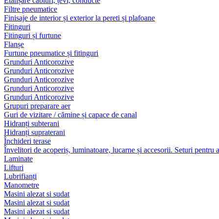
Etanșare cabluri, țevi, conducte
Filtre pneumatice
Finisaje de interior și exterior la pereti și plafoane
Fitinguri
Fitinguri și furtune
Flanșe
Furtune pneumatice și fitinguri
Grunduri Anticorozive
Grunduri Anticorozive
Grunduri Anticorozive
Grunduri Anticorozive
Grunduri Anticorozive
Grupuri preparare aer
Guri de vizitare / cămine și capace de canal
Hidranți subterani
Hidranți supraterani
Închideri terase
Învelitori de acoperiș, luminatoare, lucarne și accesorii. Seturi pentru 
Laminate
Lifturi
Lubrifianți
Manometre
Masini alezat si sudat
Masini alezat si sudat
Masini alezat si sudat