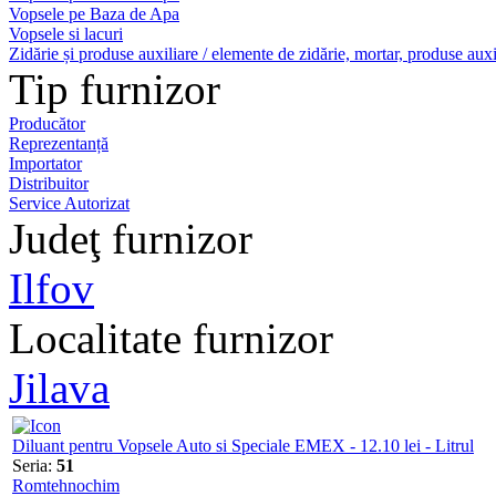
Vopsele pe Baza de Apa
Vopsele si lacuri
Zidărie și produse auxiliare / elemente de zidărie, mortar, produse auxi
Tip furnizor
Producător
Reprezentanță
Importator
Distribuitor
Service Autorizat
Judeţ furnizor
Ilfov
Localitate furnizor
Jilava
Diluant pentru Vopsele Auto si Speciale EMEX - 12.10 lei - Litrul
Seria:
51
Romtehnochim