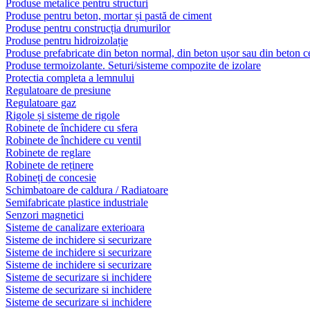
Produse metalice pentru structuri
Produse pentru beton, mortar și pastă de ciment
Produse pentru construcția drumurilor
Produse pentru hidroizolație
Produse prefabricate din beton normal, din beton ușor sau din beton ce
Produse termoizolante. Seturi/sisteme compozite de izolare
Protectia completa a lemnului
Regulatoare de presiune
Regulatoare gaz
Rigole și sisteme de rigole
Robinete de închidere cu sfera
Robinete de închidere cu ventil
Robinete de reglare
Robinete de reținere
Robineți de concesie
Schimbatoare de caldura / Radiatoare
Semifabricate plastice industriale
Senzori magnetici
Sisteme de canalizare exterioara
Sisteme de inchidere si securizare
Sisteme de inchidere si securizare
Sisteme de inchidere si securizare
Sisteme de securizare si inchidere
Sisteme de securizare si inchidere
Sisteme de securizare si inchidere