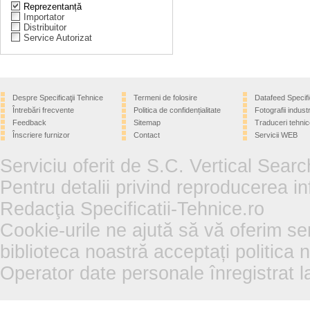
Reprezentanță
Importator
Distribuitor
Service Autorizat
Despre Specificaţii Tehnice
Termeni de folosire
Datafeed Specifi
Întrebări frecvente
Politica de confidențialitate
Fotografii industr
Feedback
Sitemap
Traduceri tehnic
Înscriere furnizor
Contact
Servicii WEB
Serviciu oferit de S.C. Vertical Sear
Pentru detalii privind reproducerea in
Redacţia Specificatii-Tehnice.ro
Cookie-urile ne ajută să vă oferim se
biblioteca noastră acceptați politica 
Operator date personale înregistra