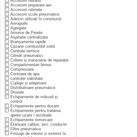
Accesorii hidranti
Accesorii preparare aer
Accesorii robinete
Accesorii scule pneumatice
Adezivi utilizați în construcții
Aerografe
Agregate
Amorse de Perete
Aspiratie centralizata
Branșamente rapide
Cazane combustibil solid
Centrale termice
Cilindri pneumatici
Coliere și manșoane de reparație
Compartimentari birouri
Compresoare
Contoare de apa
controler salinitate
Cuplaje și adaptoare
Distribuitoare pneumatice
Drosele
Echipamente de măsură și
control
Echipamente pentru dozare
Echipamente pentru tratarea
apelor uzate / reziduale
Echipamente remorcare
Etanșare cabluri, țevi, conducte
Filtre pneumatice
Finisaje de interior și exterior la