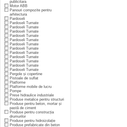
publicitara
Motor ABB
Panouri compozite pentru
arhitectura
Pardoseli
Pardoseli Turnate
Pardoseli Turnate
Pardoseli Turnate
Pardoseli Turnate
Pardoseli Turnate
Pardoseli Turnate
Pardoseli Turnate
Pardoseli Turnate
Pardoseli Turnate
Pardoseli Turnate
Pardoseli Turnate
Pardoseli Turnate
Pergole și copertine
Pistoale de suflat
Platforme
Platforme mobile de lucru
Pompe
Prese hidraulice industriale
Produse metalice pentru structuri
Produse pentru beton, mortar și
pastă de ciment
Produse pentru construcția
drumurilor
Produse pentru hidroizolație
Produse prefabricate din beton