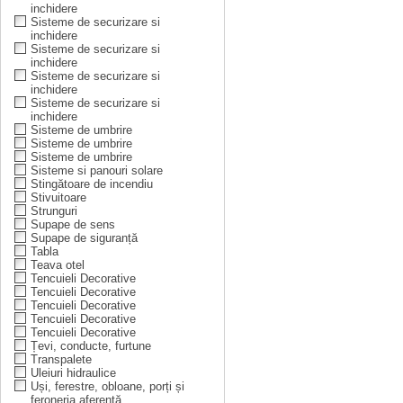
inchidere
Sisteme de securizare si
inchidere
Sisteme de securizare si
inchidere
Sisteme de securizare si
inchidere
Sisteme de securizare si
inchidere
Sisteme de umbrire
Sisteme de umbrire
Sisteme de umbrire
Sisteme si panouri solare
Stingătoare de incendiu
Stivuitoare
Strunguri
Supape de sens
Supape de siguranță
Tabla
Teava otel
Tencuieli Decorative
Tencuieli Decorative
Tencuieli Decorative
Tencuieli Decorative
Tencuieli Decorative
Țevi, conducte, furtune
Transpalete
Uleiuri hidraulice
Uși, ferestre, obloane, porți și
feroneria aferentă