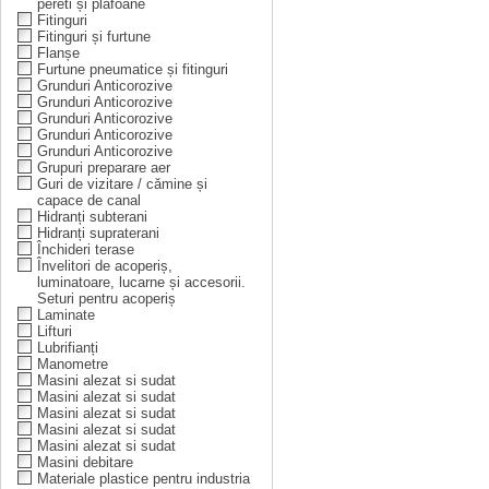
pereti și plafoane
Fitinguri
Fitinguri și furtune
Flanșe
Furtune pneumatice și fitinguri
Grunduri Anticorozive
Grunduri Anticorozive
Grunduri Anticorozive
Grunduri Anticorozive
Grunduri Anticorozive
Grupuri preparare aer
Guri de vizitare / cămine și
capace de canal
Hidranți subterani
Hidranți supraterani
Închideri terase
Învelitori de acoperiș,
luminatoare, lucarne și accesorii.
Seturi pentru acoperiș
Laminate
Lifturi
Lubrifianți
Manometre
Masini alezat si sudat
Masini alezat si sudat
Masini alezat si sudat
Masini alezat si sudat
Masini alezat si sudat
Masini debitare
Materiale plastice pentru industria