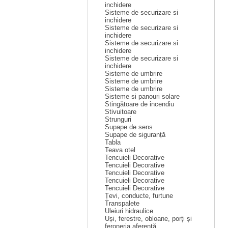
inchidere
Sisteme de securizare si
inchidere
Sisteme de securizare si
inchidere
Sisteme de securizare si
inchidere
Sisteme de securizare si
inchidere
Sisteme de umbrire
Sisteme de umbrire
Sisteme de umbrire
Sisteme si panouri solare
Stingătoare de incendiu
Stivuitoare
Strunguri
Supape de sens
Supape de siguranță
Tabla
Teava otel
Tencuieli Decorative
Tencuieli Decorative
Tencuieli Decorative
Tencuieli Decorative
Tencuieli Decorative
Țevi, conducte, furtune
Transpalete
Uleiuri hidraulice
Uși, ferestre, obloane, porți și
feroneria aferentă