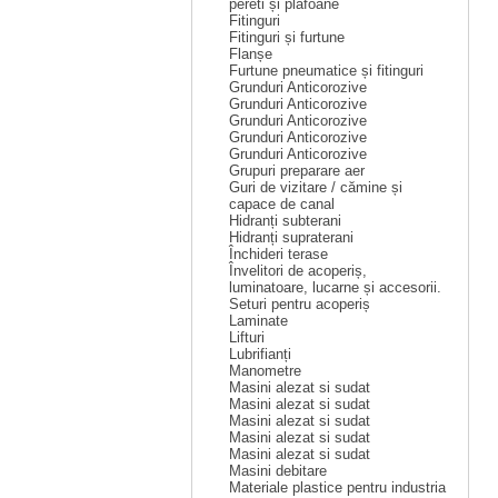
pereti și plafoane
Fitinguri
Fitinguri și furtune
Flanșe
Furtune pneumatice și fitinguri
Grunduri Anticorozive
Grunduri Anticorozive
Grunduri Anticorozive
Grunduri Anticorozive
Grunduri Anticorozive
Grupuri preparare aer
Guri de vizitare / cămine și
capace de canal
Hidranți subterani
Hidranți supraterani
Închideri terase
Învelitori de acoperiș,
luminatoare, lucarne și accesorii.
Seturi pentru acoperiș
Laminate
Lifturi
Lubrifianți
Manometre
Masini alezat si sudat
Masini alezat si sudat
Masini alezat si sudat
Masini alezat si sudat
Masini alezat si sudat
Masini debitare
Materiale plastice pentru industria