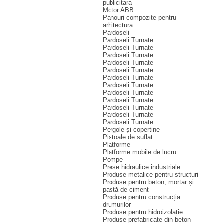
publicitara
Motor ABB
Panouri compozite pentru
arhitectura
Pardoseli
Pardoseli Turnate
Pardoseli Turnate
Pardoseli Turnate
Pardoseli Turnate
Pardoseli Turnate
Pardoseli Turnate
Pardoseli Turnate
Pardoseli Turnate
Pardoseli Turnate
Pardoseli Turnate
Pardoseli Turnate
Pardoseli Turnate
Pergole și copertine
Pistoale de suflat
Platforme
Platforme mobile de lucru
Pompe
Prese hidraulice industriale
Produse metalice pentru structuri
Produse pentru beton, mortar și
pastă de ciment
Produse pentru construcția
drumurilor
Produse pentru hidroizolație
Produse prefabricate din beton