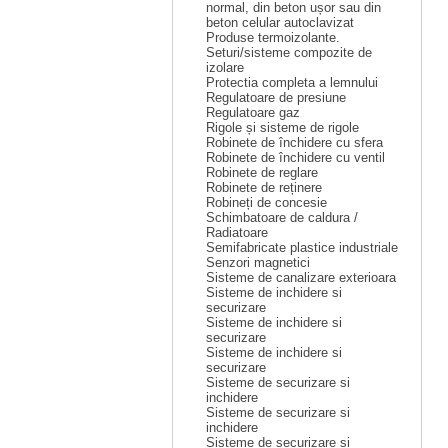
normal, din beton ușor sau din
beton celular autoclavizat
Produse termoizolante.
Seturi/sisteme compozite de
izolare
Protectia completa a lemnului
Regulatoare de presiune
Regulatoare gaz
Rigole și sisteme de rigole
Robinete de închidere cu sfera
Robinete de închidere cu ventil
Robinete de reglare
Robinete de reținere
Robineți de concesie
Schimbatoare de caldura /
Radiatoare
Semifabricate plastice industriale
Senzori magnetici
Sisteme de canalizare exterioara
Sisteme de inchidere si
securizare
Sisteme de inchidere si
securizare
Sisteme de inchidere si
securizare
Sisteme de securizare si
inchidere
Sisteme de securizare si
inchidere
Sisteme de securizare si