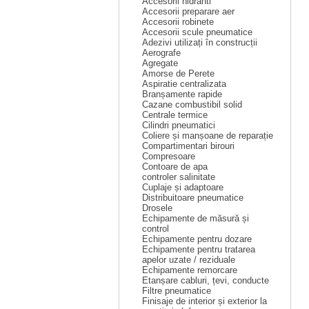
Accesorii hidranti
Accesorii preparare aer
Accesorii robinete
Accesorii scule pneumatice
Adezivi utilizați în construcții
Aerografe
Agregate
Amorse de Perete
Aspiratie centralizata
Branșamente rapide
Cazane combustibil solid
Centrale termice
Cilindri pneumatici
Coliere și manșoane de reparație
Compartimentari birouri
Compresoare
Contoare de apa
controler salinitate
Cuplaje și adaptoare
Distribuitoare pneumatice
Drosele
Echipamente de măsură și
control
Echipamente pentru dozare
Echipamente pentru tratarea
apelor uzate / reziduale
Echipamente remorcare
Etanșare cabluri, țevi, conducte
Filtre pneumatice
Finisaje de interior și exterior la