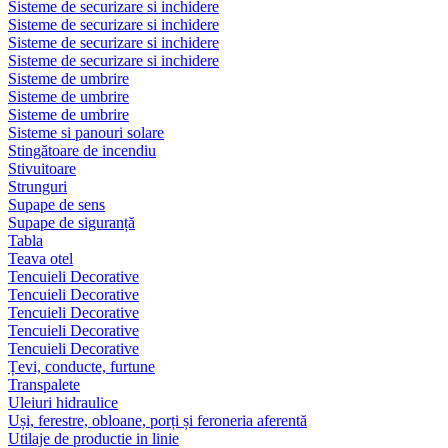
Sisteme de securizare si inchidere
Sisteme de securizare si inchidere
Sisteme de securizare si inchidere
Sisteme de securizare si inchidere
Sisteme de umbrire
Sisteme de umbrire
Sisteme de umbrire
Sisteme si panouri solare
Stingătoare de incendiu
Stivuitoare
Strunguri
Supape de sens
Supape de siguranță
Tabla
Teava otel
Tencuieli Decorative
Tencuieli Decorative
Tencuieli Decorative
Tencuieli Decorative
Tencuieli Decorative
Țevi, conducte, furtune
Transpalete
Uleiuri hidraulice
Uși, ferestre, obloane, porți și feroneria aferentă
Utilaje de productie in linie