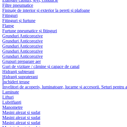
Etanșare cabluri, țevi, conducte
Filtre pneumatice
Finisaje de interior și exterior la pereti și plafoane
Fitinguri
Fitinguri și furtune
Flanșe
Furtune pneumatice și fitinguri
Grunduri Anticorozive
Grunduri Anticorozive
Grunduri Anticorozive
Grunduri Anticorozive
Grunduri Anticorozive
Grupuri preparare aer
Guri de vizitare / cămine și capace de canal
Hidranți subterani
Hidranți supraterani
Închideri terase
Învelitori de acoperiș, luminatoare, lucarne și accesorii. Seturi pentru 
Laminate
Lifturi
Lubrifianți
Manometre
Masini alezat si sudat
Masini alezat si sudat
Masini alezat si sudat