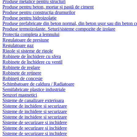
Produse metalice pentru structuri
Produse pentru beton, mortar și pastă de ciment
Produse pentru construcția drumurilor
Produse pentru hidroizolație
Produse prefabricate din beton normal, din beton ușor sau din beton ce
Produse termoizolante. Seturi/sisteme compozite de izolare
Protectia completa a lemnului
Regulatoare de presiune
Regulatoare gaz
Rigole și sisteme de rigole
Robinete de închidere cu sfera
Robinete de închidere cu ventil
Robinete de reglare
Robinete de reținere
Robineți de concesie
Schimbatoare de caldura / Radiatoare
Semifabricate plastice industriale
Senzori magnetici
Sisteme de canalizare exterioara
Sisteme de inchidere si securizare
Sisteme de inchidere si securizare
Sisteme de inchidere si securizare
Sisteme de securizare si inchidere
Sisteme de securizare si inchidere
Sisteme de securizare si inchidere