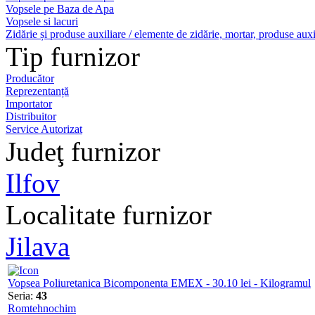
Vopsele pe Baza de Apa
Vopsele si lacuri
Zidărie și produse auxiliare / elemente de zidărie, mortar, produse auxi
Tip furnizor
Producător
Reprezentanță
Importator
Distribuitor
Service Autorizat
Judeţ furnizor
Ilfov
Localitate furnizor
Jilava
Vopsea Poliuretanica Bicomponenta EMEX - 30.10 lei - Kilogramul
Seria:
43
Romtehnochim