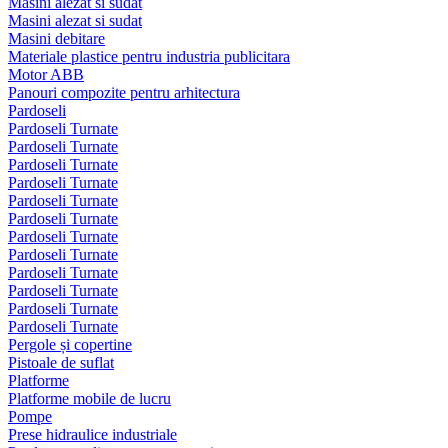
Masini alezat si sudat
Masini alezat si sudat
Masini debitare
Materiale plastice pentru industria publicitara
Motor ABB
Panouri compozite pentru arhitectura
Pardoseli
Pardoseli Turnate
Pardoseli Turnate
Pardoseli Turnate
Pardoseli Turnate
Pardoseli Turnate
Pardoseli Turnate
Pardoseli Turnate
Pardoseli Turnate
Pardoseli Turnate
Pardoseli Turnate
Pardoseli Turnate
Pardoseli Turnate
Pergole și copertine
Pistoale de suflat
Platforme
Platforme mobile de lucru
Pompe
Prese hidraulice industriale