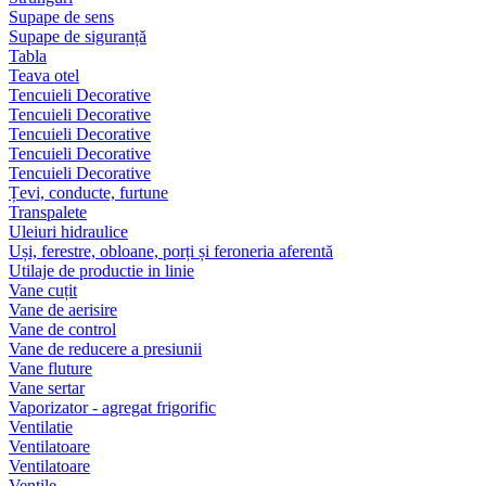
Supape de sens
Supape de siguranță
Tabla
Teava otel
Tencuieli Decorative
Tencuieli Decorative
Tencuieli Decorative
Tencuieli Decorative
Tencuieli Decorative
Țevi, conducte, furtune
Transpalete
Uleiuri hidraulice
Uși, ferestre, obloane, porți și feroneria aferentă
Utilaje de productie in linie
Vane cuțit
Vane de aerisire
Vane de control
Vane de reducere a presiunii
Vane fluture
Vane sertar
Vaporizator - agregat frigorific
Ventilatie
Ventilatoare
Ventilatoare
Ventile