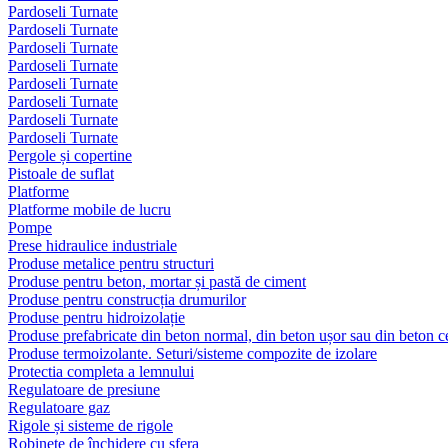
Pardoseli Turnate
Pardoseli Turnate
Pardoseli Turnate
Pardoseli Turnate
Pardoseli Turnate
Pardoseli Turnate
Pardoseli Turnate
Pardoseli Turnate
Pergole și copertine
Pistoale de suflat
Platforme
Platforme mobile de lucru
Pompe
Prese hidraulice industriale
Produse metalice pentru structuri
Produse pentru beton, mortar și pastă de ciment
Produse pentru construcția drumurilor
Produse pentru hidroizolație
Produse prefabricate din beton normal, din beton ușor sau din beton ce
Produse termoizolante. Seturi/sisteme compozite de izolare
Protectia completa a lemnului
Regulatoare de presiune
Regulatoare gaz
Rigole și sisteme de rigole
Robinete de închidere cu sfera