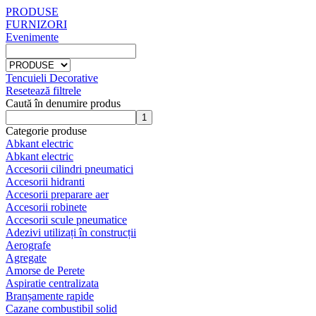
PRODUSE
FURNIZORI
Evenimente
Tencuieli Decorative
Resetează filtrele
Caută în denumire produs
Categorie produse
Abkant electric
Abkant electric
Accesorii cilindri pneumatici
Accesorii hidranti
Accesorii preparare aer
Accesorii robinete
Accesorii scule pneumatice
Adezivi utilizați în construcții
Aerografe
Agregate
Amorse de Perete
Aspiratie centralizata
Branșamente rapide
Cazane combustibil solid