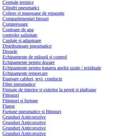
Centrale termice
Cilindri pneumatici
Coliere și manșoane de reparație
Compartimentari birouri
Compresoare
Contoare de apa
controler salinitate
Cuplaje și adaptoare
Distribuitoare pneumatice
Drosele
Echipamente de măsură și control
Echipamente pentru dozare
Echipamente pentru tratarea apelor uzate / reziduale
Echipamente remorcare
Etanșare cabluri, țevi, conducte
Filtre pneumatice
Finisaje de interior și exterior la pereti și plafoane
Fitinguri
Fitinguri și furtune
Flanșe
Furtune pneumatice și fitinguri
Grunduri Anticorozive
Grunduri Anticorozive
Grunduri Anticorozive
Grunduri Anticorozive