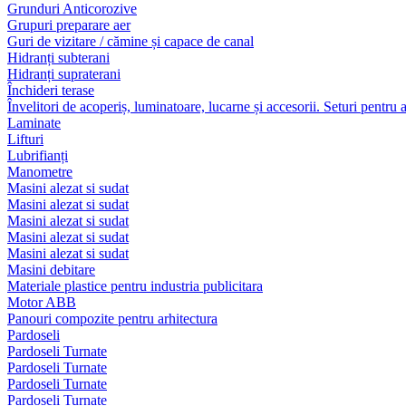
Grunduri Anticorozive
Grupuri preparare aer
Guri de vizitare / cămine și capace de canal
Hidranți subterani
Hidranți supraterani
Închideri terase
Învelitori de acoperiș, luminatoare, lucarne și accesorii. Seturi pentru 
Laminate
Lifturi
Lubrifianți
Manometre
Masini alezat si sudat
Masini alezat si sudat
Masini alezat si sudat
Masini alezat si sudat
Masini alezat si sudat
Masini debitare
Materiale plastice pentru industria publicitara
Motor ABB
Panouri compozite pentru arhitectura
Pardoseli
Pardoseli Turnate
Pardoseli Turnate
Pardoseli Turnate
Pardoseli Turnate