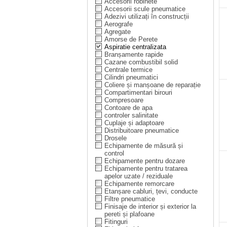
Accesorii robinete
Accesorii scule pneumatice
Adezivi utilizați în construcții
Aerografe
Agregate
Amorse de Perete
Aspiratie centralizata
Branșamente rapide
Cazane combustibil solid
Centrale termice
Cilindri pneumatici
Coliere și manșoane de reparație
Compartimentari birouri
Compresoare
Contoare de apa
controler salinitate
Cuplaje și adaptoare
Distribuitoare pneumatice
Drosele
Echipamente de măsură și
control
Echipamente pentru dozare
Echipamente pentru tratarea
apelor uzate / reziduale
Echipamente remorcare
Etanșare cabluri, țevi, conducte
Filtre pneumatice
Finisaje de interior și exterior la
pereti și plafoane
Fitinguri