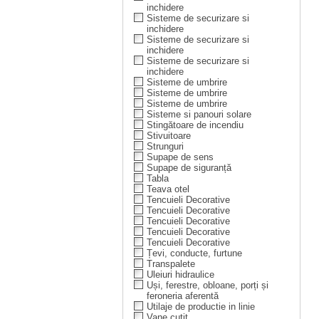
inchidere
Sisteme de securizare si
inchidere
Sisteme de securizare si
inchidere
Sisteme de securizare si
inchidere
Sisteme de umbrire
Sisteme de umbrire
Sisteme de umbrire
Sisteme si panouri solare
Stingătoare de incendiu
Stivuitoare
Strunguri
Supape de sens
Supape de siguranță
Tabla
Teava otel
Tencuieli Decorative
Tencuieli Decorative
Tencuieli Decorative
Tencuieli Decorative
Tencuieli Decorative
Țevi, conducte, furtune
Transpalete
Uleiuri hidraulice
Uși, ferestre, obloane, porți și
feroneria aferentă
Utilaje de productie in linie
Vane cuțit