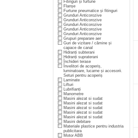
Fitinguri și furtune
Flanșe
Furtune pneumatice și fitinguri
Grunduri Anticorozive
Grunduri Anticorozive
Grunduri Anticorozive
Grunduri Anticorozive
Grunduri Anticorozive
Grupuri preparare aer
Guri de vizitare / cămine și
capace de canal
Hidranți subterani
Hidranți supraterani
Închideri terase
Învelitori de acoperiș,
luminatoare, lucarne și accesorii.
Seturi pentru acoperiș
Laminate
Lifturi
Lubrifianți
Manometre
Masini alezat si sudat
Masini alezat si sudat
Masini alezat si sudat
Masini alezat si sudat
Masini alezat si sudat
Masini debitare
Materiale plastice pentru industria
publicitara
Motor ABB