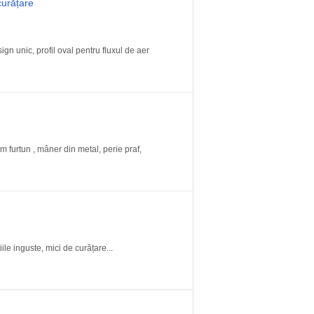
curățare
gn unic, profil oval pentru fluxul de aer
 furtun , mâner din metal, perie praf,
ile inguste, mici de curățare...