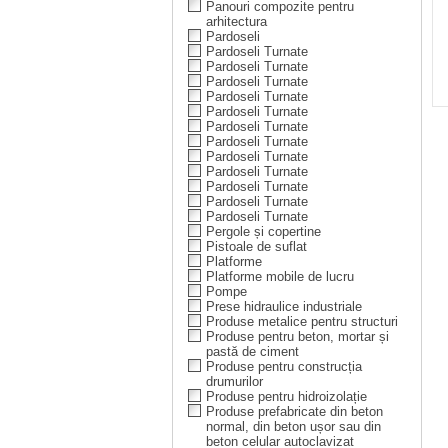
Panouri compozite pentru
arhitectura
Pardoseli
Pardoseli Turnate
Pardoseli Turnate
Pardoseli Turnate
Pardoseli Turnate
Pardoseli Turnate
Pardoseli Turnate
Pardoseli Turnate
Pardoseli Turnate
Pardoseli Turnate
Pardoseli Turnate
Pardoseli Turnate
Pardoseli Turnate
Pergole și copertine
Pistoale de suflat
Platforme
Platforme mobile de lucru
Pompe
Prese hidraulice industriale
Produse metalice pentru structuri
Produse pentru beton, mortar și
pastă de ciment
Produse pentru construcția
drumurilor
Produse pentru hidroizolație
Produse prefabricate din beton
normal, din beton ușor sau din
beton celular autoclavizat