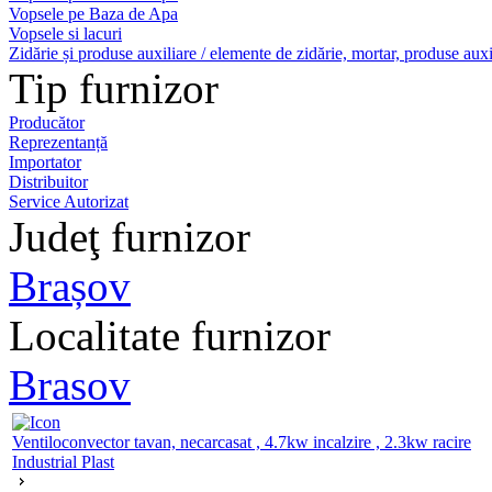
Vopsele pe Baza de Apa
Vopsele si lacuri
Zidărie și produse auxiliare / elemente de zidărie, mortar, produse auxi
Tip furnizor
Producător
Reprezentanță
Importator
Distribuitor
Service Autorizat
Judeţ furnizor
Brașov
Localitate furnizor
Brasov
Ventiloconvector tavan, necarcasat , 4.7kw incalzire , 2.3kw racire
Industrial Plast