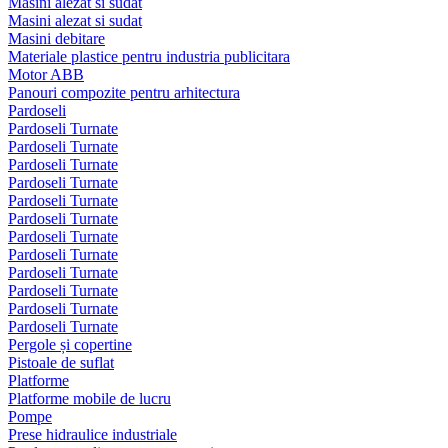
Masini alezat si sudat
Masini alezat si sudat
Masini debitare
Materiale plastice pentru industria publicitara
Motor ABB
Panouri compozite pentru arhitectura
Pardoseli
Pardoseli Turnate
Pardoseli Turnate
Pardoseli Turnate
Pardoseli Turnate
Pardoseli Turnate
Pardoseli Turnate
Pardoseli Turnate
Pardoseli Turnate
Pardoseli Turnate
Pardoseli Turnate
Pardoseli Turnate
Pardoseli Turnate
Pergole și copertine
Pistoale de suflat
Platforme
Platforme mobile de lucru
Pompe
Prese hidraulice industriale