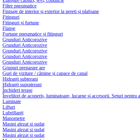
Etanșare cabluri, țevi, conducte
Filtre pneumatice
Finisaje de interior și exterior la pereti și plafoane
Fitinguri
Fitinguri și furtune
Flanșe
Furtune pneumatice și fitinguri
Grunduri Anticorozive
Grunduri Anticorozive
Grunduri Anticorozive
Grunduri Anticorozive
Grunduri Anticorozive
Grupuri preparare aer
Guri de vizitare / cămine și capace de canal
Hidranți subterani
Hidranți supraterani
Închideri terase
Învelitori de acoperiș, luminatoare, lucarne și accesorii. Seturi pentru 
Laminate
Lifturi
Lubrifianți
Manometre
Masini alezat si sudat
Masini alezat si sudat
Masini alezat si sudat