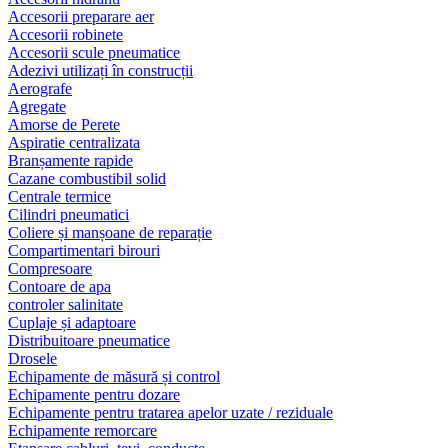
Accesorii preparare aer
Accesorii robinete
Accesorii scule pneumatice
Adezivi utilizați în construcții
Aerografe
Agregate
Amorse de Perete
Aspiratie centralizata
Branșamente rapide
Cazane combustibil solid
Centrale termice
Cilindri pneumatici
Coliere și manșoane de reparație
Compartimentari birouri
Compresoare
Contoare de apa
controler salinitate
Cuplaje și adaptoare
Distribuitoare pneumatice
Drosele
Echipamente de măsură și control
Echipamente pentru dozare
Echipamente pentru tratarea apelor uzate / reziduale
Echipamente remorcare