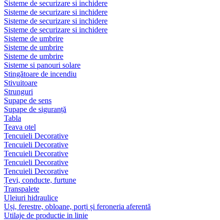
Sisteme de securizare si inchidere
Sisteme de securizare si inchidere
Sisteme de securizare si inchidere
Sisteme de securizare si inchidere
Sisteme de umbrire
Sisteme de umbrire
Sisteme de umbrire
Sisteme si panouri solare
Stingătoare de incendiu
Stivuitoare
Strunguri
Supape de sens
Supape de siguranță
Tabla
Teava otel
Tencuieli Decorative
Tencuieli Decorative
Tencuieli Decorative
Tencuieli Decorative
Tencuieli Decorative
Țevi, conducte, furtune
Transpalete
Uleiuri hidraulice
Uși, ferestre, obloane, porți și feroneria aferentă
Utilaje de productie in linie