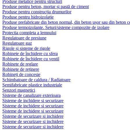
Produse metalice pentru structuri
Produse pentru beton, mortar și pastă de ciment
Produse pentru construcția drumurilor
Produse pentru hidroizolație
Produse prefabricate din beton normal, din beton ușor sau din beton ce
Produse termoizolante. Seturi/sisteme compozite de izolare
Protectia completa a lemnului
Regulatoare de presiune
Regulatoare gaz
Rigole și sisteme de rigole
Robinete de închidere cu sfera
Robinete de închidere cu ventil
Robinete de reglare
Robinete de reținere
Robineți de concesie
Schimbatoare de caldura / Radiatoare
Semifabricate plastice industriale
Senzori magnetici
Sisteme de canalizare exterioara
Sisteme de inchidere si securizare
Sisteme de inchidere si securizare
Sisteme de inchidere si securizare
Sisteme de securizare si inchidere
Sisteme de securizare si inchidere
Sisteme de securizare si inchidere