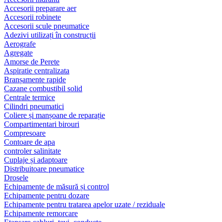
Accesorii preparare aer
Accesorii robinete
Accesorii scule pneumatice
Adezivi utilizați în construcții
Aerografe
Agregate
Amorse de Perete
Aspiratie centralizata
Branșamente rapide
Cazane combustibil solid
Centrale termice
Cilindri pneumatici
Coliere și manșoane de reparație
Compartimentari birouri
Compresoare
Contoare de apa
controler salinitate
Cuplaje și adaptoare
Distribuitoare pneumatice
Drosele
Echipamente de măsură și control
Echipamente pentru dozare
Echipamente pentru tratarea apelor uzate / reziduale
Echipamente remorcare