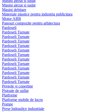
Masini alezat si sudat
Masini alezat si sudat
Masini debitare
Materiale plastice pentru industria publicitara
Motor ABB
Panouri compozite pentru arhitectura
Pardoseli
Pardoseli Turnate
Pardoseli Turnate
Pardoseli Turnate
Pardoseli Turnate
Pardoseli Turnate
Pardoseli Turnate
Pardoseli Turnate
Pardoseli Turnate
Pardoseli Turnate
Pardoseli Turnate
Pardoseli Turnate
Pardoseli Turnate
Pergole și copertine
Pistoale de suflat
Platforme
Platforme mobile de lucru
Pompe
Prese hidraulice industriale