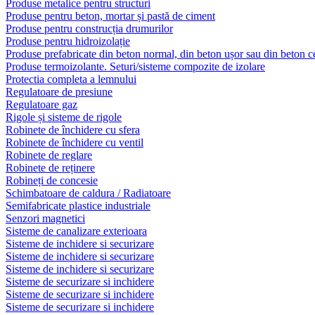
Produse metalice pentru structuri
Produse pentru beton, mortar și pastă de ciment
Produse pentru construcția drumurilor
Produse pentru hidroizolație
Produse prefabricate din beton normal, din beton ușor sau din beton ce
Produse termoizolante. Seturi/sisteme compozite de izolare
Protectia completa a lemnului
Regulatoare de presiune
Regulatoare gaz
Rigole și sisteme de rigole
Robinete de închidere cu sfera
Robinete de închidere cu ventil
Robinete de reglare
Robinete de reținere
Robineți de concesie
Schimbatoare de caldura / Radiatoare
Semifabricate plastice industriale
Senzori magnetici
Sisteme de canalizare exterioara
Sisteme de inchidere si securizare
Sisteme de inchidere si securizare
Sisteme de inchidere si securizare
Sisteme de securizare si inchidere
Sisteme de securizare si inchidere
Sisteme de securizare si inchidere