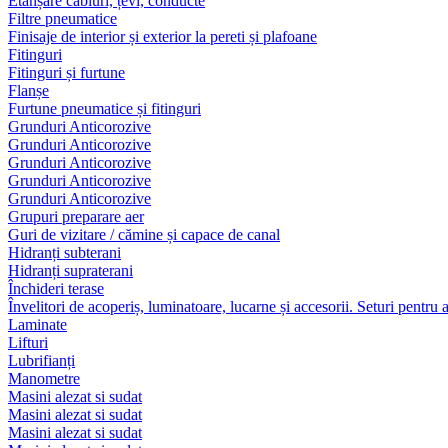
Etanșare cabluri, țevi, conducte
Filtre pneumatice
Finisaje de interior și exterior la pereti și plafoane
Fitinguri
Fitinguri și furtune
Flanșe
Furtune pneumatice și fitinguri
Grunduri Anticorozive
Grunduri Anticorozive
Grunduri Anticorozive
Grunduri Anticorozive
Grunduri Anticorozive
Grupuri preparare aer
Guri de vizitare / cămine și capace de canal
Hidranți subterani
Hidranți supraterani
Închideri terase
Învelitori de acoperiș, luminatoare, lucarne și accesorii. Seturi pentru 
Laminate
Lifturi
Lubrifianți
Manometre
Masini alezat si sudat
Masini alezat si sudat
Masini alezat si sudat