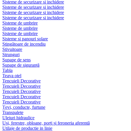
Sisteme de securizare si inchidere
Sisteme de securizare si inchidere
Sisteme de securizare si inchidere
Sisteme de securizare si inchidere
Sisteme de umbrire
Sisteme de umbrire
Sisteme de umbrire
Sisteme si panouri solare
Stingătoare de incendiu
Stivuitoare
Strunguri
Supape de sens
Supape de siguranță
Tabla
Teava otel
Tencuieli Decorative
Tencuieli Decorative
Tencuieli Decorative
Tencuieli Decorative
Tencuieli Decorative
Țevi, conducte, furtune
Transpalete
Uleiuri hidraulice
Uși, ferestre, obloane, porți și feroneria aferentă
Utilaje de productie in linie