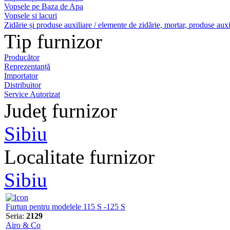
Vopsele pe Baza de Apa
Vopsele si lacuri
Zidărie și produse auxiliare / elemente de zidărie, mortar, produse auxi
Tip furnizor
Producător
Reprezentanță
Importator
Distribuitor
Service Autorizat
Judeţ furnizor
Sibiu
Localitate furnizor
Sibiu
Furtun pentru modelele 115 S -125 S
Seria:
2129
Airo & Co