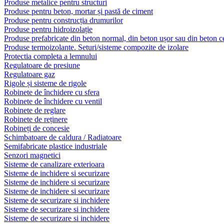
Produse metalice pentru structuri
Produse pentru beton, mortar și pastă de ciment
Produse pentru construcția drumurilor
Produse pentru hidroizolație
Produse prefabricate din beton normal, din beton ușor sau din beton ce
Produse termoizolante. Seturi/sisteme compozite de izolare
Protectia completa a lemnului
Regulatoare de presiune
Regulatoare gaz
Rigole și sisteme de rigole
Robinete de închidere cu sfera
Robinete de închidere cu ventil
Robinete de reglare
Robinete de reținere
Robineți de concesie
Schimbatoare de caldura / Radiatoare
Semifabricate plastice industriale
Senzori magnetici
Sisteme de canalizare exterioara
Sisteme de inchidere si securizare
Sisteme de inchidere si securizare
Sisteme de inchidere si securizare
Sisteme de securizare si inchidere
Sisteme de securizare si inchidere
Sisteme de securizare si inchidere