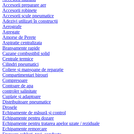
Accesorii preparare aer
Accesorii robinete
Accesorii scule pneumatice
Adezivi utilizați în construcții
Aerografe
Agregate
Amorse de Perete
Aspiratie centralizata
Branșamente rapide
Cazane combustibil solid
Centrale termice
Cilindri pneumatici
Coliere și manșoane de reparație
Compartimentari birouri
Compresoare
Contoare de apa
controler salinitate
Cuplaje și adaptoare
Distribuitoare pneumatice
Drosele
Echipamente de măsură și control
Echipamente pentru dozare
Echipamente pentru tratarea apelor uzate / reziduale
Echipamente remorcare