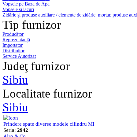
Vopsele pe Baza de Apa
Vopsele si lacuri
Zidărie și produse auxiliare / elemente de zidărie, mortar, produse auxi
Tip furnizor
Producător
Reprezentanță
Importator
Distribuitor
Service Autorizat
Judeţ furnizor
Sibiu
Localitate furnizor
Sibiu
Prindere spate diverse modele cilindru MI
Seria:
2942
Airo & Co