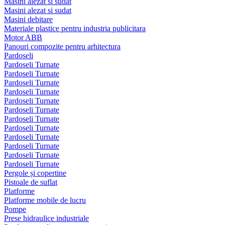
Masini alezat si sudat
Masini alezat si sudat
Masini debitare
Materiale plastice pentru industria publicitara
Motor ABB
Panouri compozite pentru arhitectura
Pardoseli
Pardoseli Turnate
Pardoseli Turnate
Pardoseli Turnate
Pardoseli Turnate
Pardoseli Turnate
Pardoseli Turnate
Pardoseli Turnate
Pardoseli Turnate
Pardoseli Turnate
Pardoseli Turnate
Pardoseli Turnate
Pardoseli Turnate
Pergole și copertine
Pistoale de suflat
Platforme
Platforme mobile de lucru
Pompe
Prese hidraulice industriale