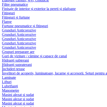
Etanșare cabluri, țevi, conducte
Filtre pneumatice
Finisaje de interior și exterior la pereti și plafoane
Fitinguri
Fitinguri și furtune
Flanșe
Furtune pneumatice și fitinguri
Grunduri Anticorozive
Grunduri Anticorozive
Grunduri Anticorozive
Grunduri Anticorozive
Grunduri Anticorozive
Grupuri preparare aer
Guri de vizitare / cămine și capace de canal
Hidranți subterani
Hidranți supraterani
Închideri terase
Învelitori de acoperiș, luminatoare, lucarne și accesorii. Seturi pentru 
Laminate
Lifturi
Lubrifianți
Manometre
Masini alezat si sudat
Masini alezat si sudat
Masini alezat si sudat