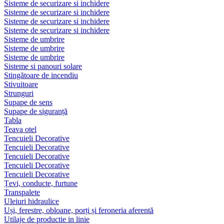
Sisteme de securizare si inchidere
Sisteme de securizare si inchidere
Sisteme de securizare si inchidere
Sisteme de securizare si inchidere
Sisteme de umbrire
Sisteme de umbrire
Sisteme de umbrire
Sisteme si panouri solare
Stingătoare de incendiu
Stivuitoare
Strunguri
Supape de sens
Supape de siguranță
Tabla
Teava otel
Tencuieli Decorative
Tencuieli Decorative
Tencuieli Decorative
Tencuieli Decorative
Tencuieli Decorative
Țevi, conducte, furtune
Transpalete
Uleiuri hidraulice
Uși, ferestre, obloane, porți și feroneria aferentă
Utilaje de productie in linie