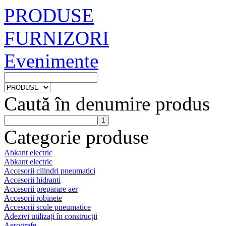
PRODUSE
FURNIZORI
Evenimente
Caută în denumire produs
Categorie produse
Abkant electric
Abkant electric
Accesorii cilindri pneumatici
Accesorii hidranti
Accesorii preparare aer
Accesorii robinete
Accesorii scule pneumatice
Adezivi utilizați în construcții
Aerografe