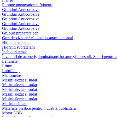
Flanșe
Furtune pneumatice și fitinguri
Grunduri Anticorozive
Grunduri Anticorozive
Grunduri Anticorozive
Grunduri Anticorozive
Grunduri Anticorozive
Grupuri preparare aer
Guri de vizitare / cămine și capace de canal
Hidranți subterani
Hidranți supraterani
Închideri terase
Învelitori de acoperiș, luminatoare, lucarne și accesorii. Seturi pentru 
Laminate
Lifturi
Lubrifianți
Manometre
Masini alezat si sudat
Masini alezat si sudat
Masini alezat si sudat
Masini alezat si sudat
Masini alezat si sudat
Masini debitare
Materiale plastice pentru industria publicitara
Motor ABB