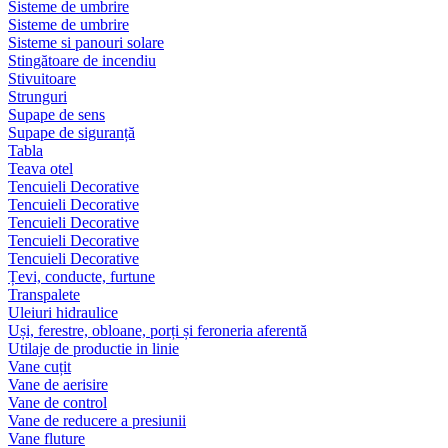
Sisteme de umbrire
Sisteme de umbrire
Sisteme si panouri solare
Stingătoare de incendiu
Stivuitoare
Strunguri
Supape de sens
Supape de siguranță
Tabla
Teava otel
Tencuieli Decorative
Tencuieli Decorative
Tencuieli Decorative
Tencuieli Decorative
Tencuieli Decorative
Țevi, conducte, furtune
Transpalete
Uleiuri hidraulice
Uși, ferestre, obloane, porți și feroneria aferentă
Utilaje de productie in linie
Vane cuțit
Vane de aerisire
Vane de control
Vane de reducere a presiunii
Vane fluture