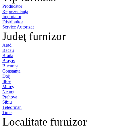
Producător
Reprezentanță
Importator
Distribuitor
Service Autorizat
Judeţ furnizor
Arad
Bacău
Brăila
Brașov
București
Constanța
Dolj
Ilfov
Mureș
Neamț
Prahova
Sibiu
Teleorman
Timiș
Localitate furnizor