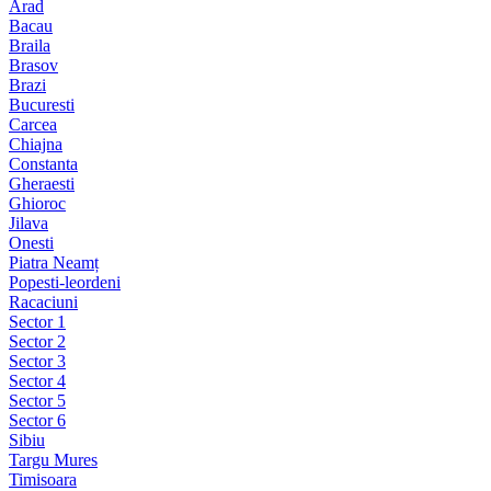
Arad
Bacau
Braila
Brasov
Brazi
Bucuresti
Carcea
Chiajna
Constanta
Gheraesti
Ghioroc
Jilava
Onesti
Piatra Neamț
Popesti-leordeni
Racaciuni
Sector 1
Sector 2
Sector 3
Sector 4
Sector 5
Sector 6
Sibiu
Targu Mures
Timisoara