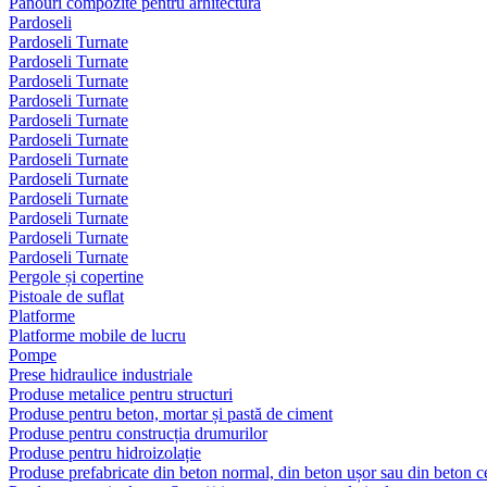
Panouri compozite pentru arhitectura
Pardoseli
Pardoseli Turnate
Pardoseli Turnate
Pardoseli Turnate
Pardoseli Turnate
Pardoseli Turnate
Pardoseli Turnate
Pardoseli Turnate
Pardoseli Turnate
Pardoseli Turnate
Pardoseli Turnate
Pardoseli Turnate
Pardoseli Turnate
Pergole și copertine
Pistoale de suflat
Platforme
Platforme mobile de lucru
Pompe
Prese hidraulice industriale
Produse metalice pentru structuri
Produse pentru beton, mortar și pastă de ciment
Produse pentru construcția drumurilor
Produse pentru hidroizolație
Produse prefabricate din beton normal, din beton ușor sau din beton ce