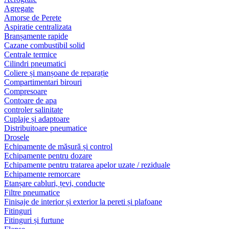
Agregate
Amorse de Perete
Aspiratie centralizata
Branșamente rapide
Cazane combustibil solid
Centrale termice
Cilindri pneumatici
Coliere și manșoane de reparație
Compartimentari birouri
Compresoare
Contoare de apa
controler salinitate
Cuplaje și adaptoare
Distribuitoare pneumatice
Drosele
Echipamente de măsură și control
Echipamente pentru dozare
Echipamente pentru tratarea apelor uzate / reziduale
Echipamente remorcare
Etanșare cabluri, țevi, conducte
Filtre pneumatice
Finisaje de interior și exterior la pereti și plafoane
Fitinguri
Fitinguri și furtune