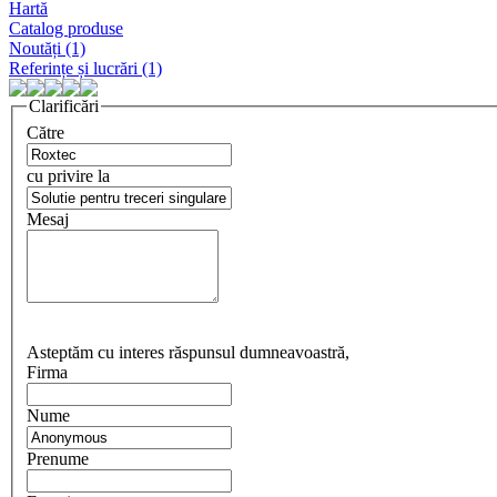
Hartă
Catalog produse
Noutăți (1)
Referințe și lucrări (1)
Clarificări
Către
cu privire la
Mesaj
Asteptăm cu interes răspunsul dumneavoastră,
Firma
Nume
Prenume