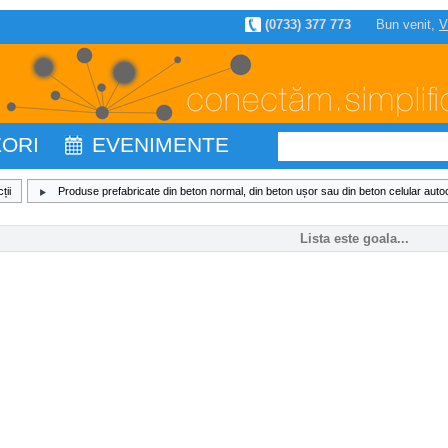
(0733) 377 773
Bun venit,
V
ZORI
EVENIMENTE
ții
Produse prefabricate din beton normal, din beton ușor sau din beton celular auto
Lista este goala...