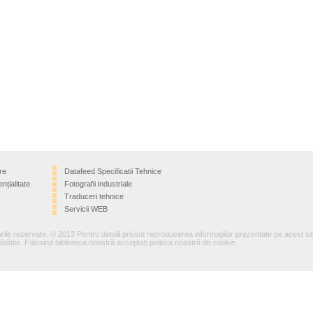
re
Datafeed Specificatii Tehnice
nțialitate
Fotografii industriale
Traduceri tehnice
Servicii WEB
rile rezervate. © 2013 Pentru detalii privind reproducerea informaţiilor prezentate pe acest si
tățite. Folosind biblioteca noastră acceptați politica noastră de cookie.