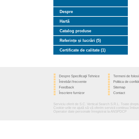
Despre
Hartă
Catalog produse
Referințe și lucrări (5)
Certificate de calitate (1)
Despre Specificaţii Tehnice
Termeni de folosi
Întrebări frecvente
Politica de confide
Feedback
Sitemap
Înscriere furnizor
Contact
Serviciu oferit de S.C. Vertical Search S.R.L. Toate dreptu
Cookie-urile ne ajută să vă oferim servicii continuu îmbună
Operator date personale înregistrat la ANSPDCP