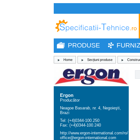
PRODUSE
FURNI
Home
Secțiuni produse
Construc
Ergon
Producător
Neagoe Basarab, nr. 4, Negoieşti,
Brazi
Tel: (+4)0344-100.250
Fax: (+4)0344-100.240
http://www.ergon-international.com/ro/
office@ergon-international.com