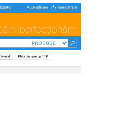
izitator
Autentificare
Înregistrare
clavizat
Plăci planşeu tip TTP