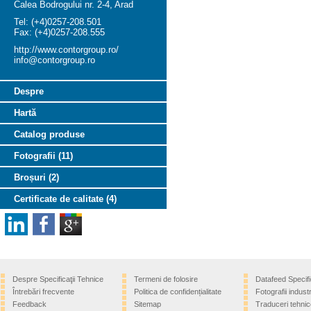
Calea Bodrogului nr. 2-4, Arad
Tel: (+4)0257-208.501
Fax: (+4)0257-208.555
http://www.contorgroup.ro/
info@contorgroup.ro
Despre
Hartă
Catalog produse
Fotografii (11)
Broșuri (2)
Certificate de calitate (4)
Despre Specificaţii Tehnice
Termeni de folosire
Datafeed Specifi
Întrebări frecvente
Politica de confidențialitate
Fotografii industr
Feedback
Sitemap
Traduceri tehnic