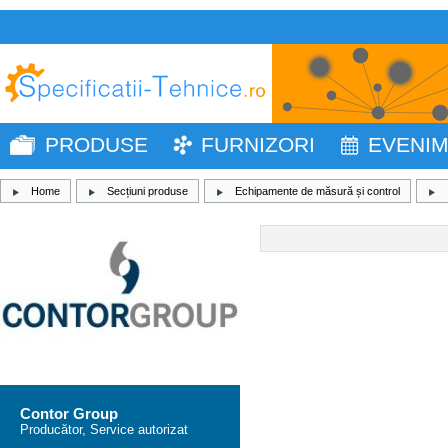
PRODUSE
FURNIZORI
EVENI
Home
Secțiuni produse
Echipamente de măsură și control
Contor Group
Producător, Service autorizat