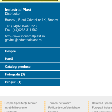
Industrial Plast
Distribuitor
Brasov , B-dul Grivitei nr 1K, Brasov
Tel: (+4)0268-443.223
Fax: (+4)0268-311.562
http://www.industrialplast.ro
grivitei@industrialplast.ro
Despre
Hartă
Catalog produse
Fotografii (3)
Broșuri (1)
Despre Specificaţii Tehnice
Termeni de folosire
Datafeed Specifi
Întrebări frecvente
Politica de confidențialitate
Fotografii industr