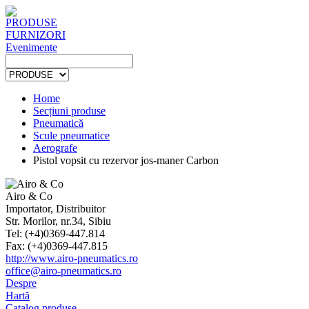
PRODUSE
FURNIZORI
Evenimente
Home
Secțiuni produse
Pneumatică
Scule pneumatice
Aerografe
Pistol vopsit cu rezervor jos-maner Carbon
Airo & Co
Importator, Distribuitor
Str. Morilor, nr.34, Sibiu
Tel: (+4)0369-447.814
Fax: (+4)0369-447.815
http://www.airo-pneumatics.ro
office@airo-pneumatics.ro
Despre
Hartă
Catalog produse