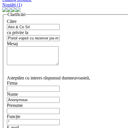
Noutăți (1)
Clarificări
Către
cu privire la
Mesaj
Asteptăm cu interes răspunsul dumneavoastră,
Firma
Nume
Prenume
Funcție
E-mail