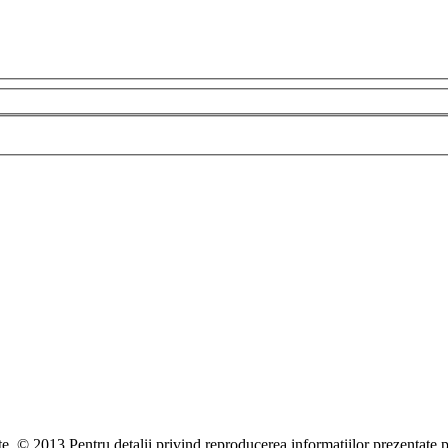
te. © 2013 Pentru detalii privind reproducerea informaţiilor prezentate p