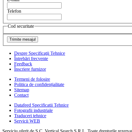
Telefon
Cod securitate
Despre Specificaţii Tehnice
Întrebări frecvente
Feedback
Înscriere furnizor
Termeni de folosire
Politica de confidențialitate
Sitemap
Contact
Datafeed Specificatii Tehnice
Fotografii industriale
Traduceri tehnice
Servicii WEB
Serviciu oferit de S.C. Vertical Search S.R.L. Toate drepturile rezerva