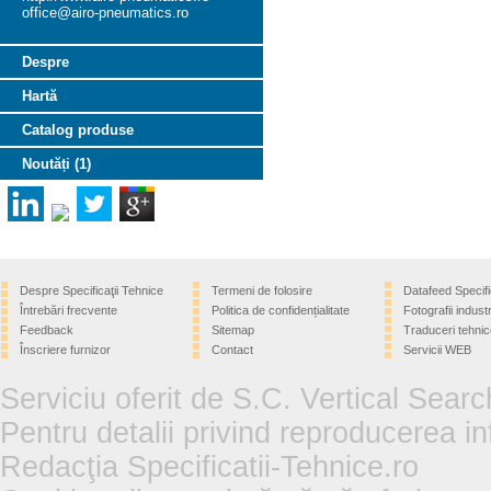
office@airo-pneumatics.ro
Despre
Hartă
Catalog produse
Noutăți (1)
Despre Specificaţii Tehnice
Termeni de folosire
Datafeed Specifi
Întrebări frecvente
Politica de confidențialitate
Fotografii industr
Feedback
Sitemap
Traduceri tehnic
Înscriere furnizor
Contact
Servicii WEB
Serviciu oferit de S.C. Vertical Sear
Pentru detalii privind reproducerea in
Redacţia Specificatii-Tehnice.ro