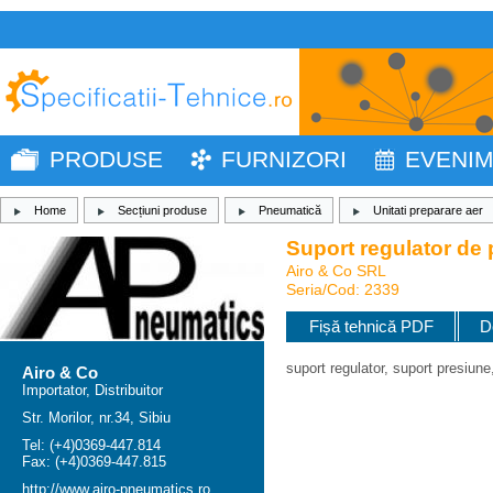
PRODUSE
FURNIZORI
EVENI
Home
Secțiuni produse
Pneumatică
Unitati preparare aer
Suport regulator de
Airo & Co SRL
Seria/Cod: 2339
Fișă tehnică PDF
D
suport regulator, suport presiun
Airo & Co
Importator, Distribuitor
Str. Morilor, nr.34, Sibiu
Tel: (+4)0369-447.814
Fax: (+4)0369-447.815
http://www.airo-pneumatics.ro