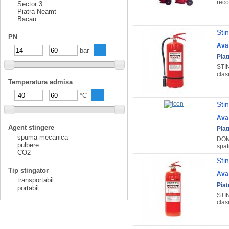
reco
Sector 3
Piatra Neamt
Bacau
Sti
PN
Ava
-
bar
Pia
STIN
clase
Temperatura admisa
-
°C
Sti
Ava
Agent stingere
Pia
spuma mecanica
DOME
pulbere
spat
CO2
Sti
Tip stingator
Ava
transportabil
Pia
portabil
STIN
clase