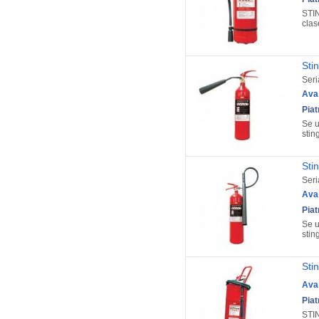
STIN
clase
Sti
Seri
Ava
Pia
Se u
stin
Sti
Seri
Ava
Pia
Se u
stin
Sti
Ava
Pia
STIN