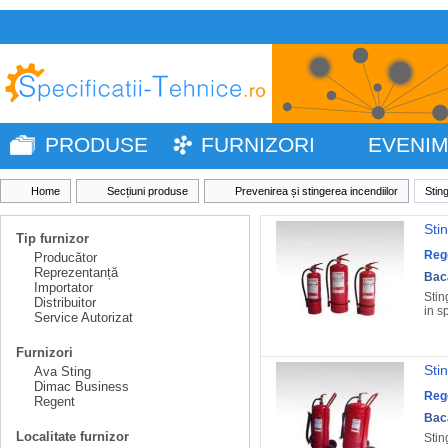
PRODUSE
FURNIZORI
EVENI
Home
Secțiuni produse
Prevenirea și stingerea incendiilor
Stin
Sti
Tip furnizor
Reg
Producător
Reprezentanță
Bac
Importator
Stin
Distribuitor
in s
Service Autorizat
Furnizori
Sti
Ava Sting
Dimac Business
Reg
Regent
Bac
Localitate furnizor
Stin