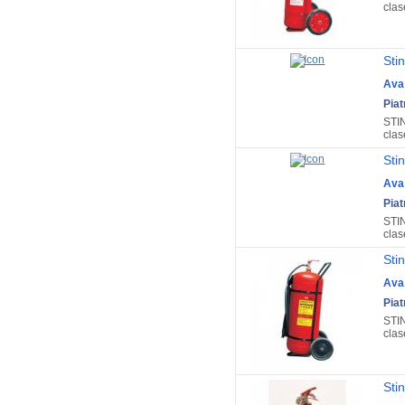
clase
Sti
Ava
Pia
STIN
clase
Sti
Ava
Pia
STIN
clas
Sti
Ava
Pia
STIN
clase
Stin