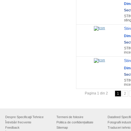
Dim
Sect
STI
stin
Sti
Dim
Sect
STIN
incen
Sti
Dim
Sect
STIN
incen
Pagina 1 din 2
1
2
Despre Specificaţii Tehnice
Termeni de folosire
Datafeed Specifi
Întrebări frecvente
Politica de confidențialitate
Fotografii industr
Feedback
Sitemap
Traduceri tehnic