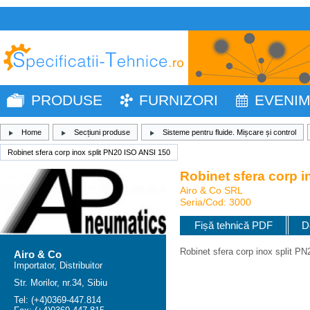
PRODUSE
FURNIZORI
EVENI
Home
Secțiuni produse
Sisteme pentru fluide. Mișcare și control
Robinet sfera corp inox split PN20 ISO ANSI 150
Robinet sfera corp i
Airo & Co SRL
Seria/Cod: 3000
Fișă tehnică PDF
D
Robinet sfera corp inox split P
Airo & Co
Importator, Distribuitor
Str. Morilor, nr.34, Sibiu
Tel: (+4)0369-447.814