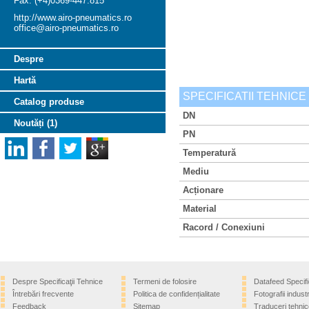
Fax: (+4)0369-447.815
http://www.airo-pneumatics.ro
office@airo-pneumatics.ro
Despre
Hartă
SPECIFICATII TEHNICE
Catalog produse
DN
Noutăți (1)
PN
Temperatură
Mediu
Acționare
Material
Racord / Conexiuni
Despre Specificaţii Tehnice
Termeni de folosire
Datafeed Specifi
Întrebări frecvente
Politica de confidențialitate
Fotografii industr
Feedback
Sitemap
Traduceri tehnic