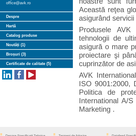
noastre sunt fur
office@avk.ro
Această reţea glob
asigurând servicii 
Despre
Hartă
Produsele AVK s
Catalog produse
tehnologii de ul
Noutăți (1)
asigură o mare pre
proiectare şi pân
Broșuri (3)
cuprinzător de asig
Certificate de calitate (5)
AVK Internationa
ISO 9001:2000,
Politica de pro
International A/S
Marketing .
Despre Specificaţii Tehnice
Termeni de folosire
Datafeed Specifi