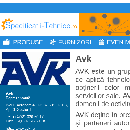
PRODUSE
FURNIZORI
EVENI
Avk
AVK este un grup 
ce aplică tehnol
obţinerii celor 
Avk
serviciilor sale. A
Reprezentanță
domenii de activit
B-dul. Agronomiei, Nr. 8-16 Bl. N.1.3,
Ap. 3, Sector 1
AVK deţine în prez
Tel: (+4)021-326.50.17
Fax: (+4)021-326.50.18
şi parteneri autor
http://www.avk.ro