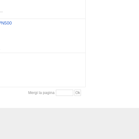
..
t PN500
.
Mergi la pagina