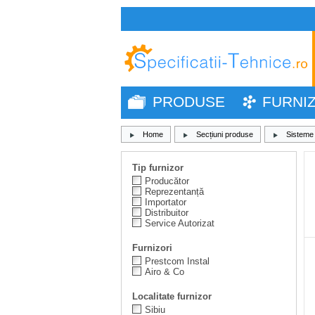
PRODUSE
FURNI
Home
Secțiuni produse
Sisteme 
Tip furnizor
Producător
Reprezentanță
Importator
Distribuitor
Service Autorizat
Furnizori
Prestcom Instal
Airo & Co
Localitate furnizor
Sibiu