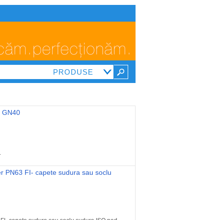
02 GN40
.
ier PN63 FI- capete sudura sau soclu