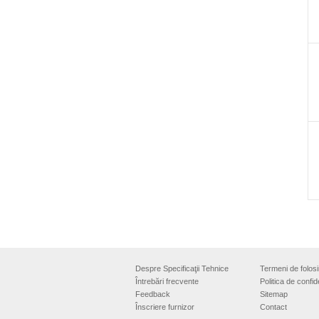
Despre Specificaţii Tehnice
Termeni de folosi
Întrebări frecvente
Politica de confide
Feedback
Sitemap
Înscriere furnizor
Contact