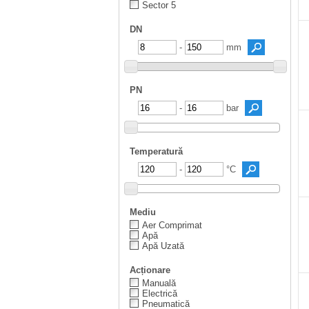
Sector 5
DN
-
mm
PN
-
bar
Temperatură
-
°C
Mediu
Aer Comprimat
Apă
Apă Uzată
Acționare
Manuală
Electrică
Pneumatică