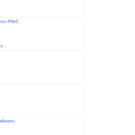
 inox PN63
3...
albastru