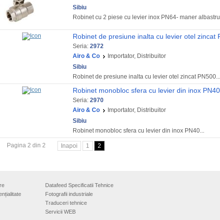
Sibiu
Robinet cu 2 piese cu levier inox PN64- maner albastru.
Robinet de presiune inalta cu levier otel zinca
Seria:
2972
Airo & Co
Importator, Distribuitor
Sibiu
Robinet de presiune inalta cu levier otel zincat PN500..
Robinet monobloc sfera cu levier din inox PN40
Seria:
2970
Airo & Co
Importator, Distribuitor
Sibiu
Robinet monobloc sfera cu levier din inox PN40...
Pagina 2 din 2
Inapoi
1
2
re
Datafeed Specificatii Tehnice
nțialitate
Fotografii industriale
Traduceri tehnice
Servicii WEB