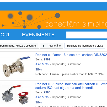
ZORI
EVENIMENTE
pentru fluide. Mișcare și control
Robinetărie
Robinete de închidere cu sfera
Robinet cu flansa- 3 piese otel carbon DIN32
Seria:
2992
Airo & Co
Importator, Distribuitor
Sibiu
Robinet cu flansa- 3 piese otel carbon DIN3202 GN40..
Robinet cu 3 piese inox sau otel carbon cu lev
sudura ISO pad siguranta anti-incendiu
Seria:
2990
Airo & Co
Importator, Distribuitor
Sibiu