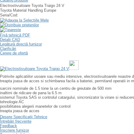
Catalog produse
Electrostivuitoare Toyota Traigo 24 V
Toyota Material Handling Europe
Seria/Cod:
Fișă tehnică PDF
Detalii CAD
Legătură directă furnizor
Clarificări
Cerere de ofertă
Potrivite aplicatiilor usoare sau mediu intensive, electrostivuitoarele noastre 
treapta joasa de acces si schimbarea facila a bateriei, permitand operatii in m
sarcini nominale de 1.5 tone la un centru de greutate de 500 mm
inaltimi de ridicare de pana la 6.5 m
sistemul Toyota SAS si controlul catargului, sincronizator la virare si reducere
tehnologie AC
posibilitatea alegerii manetelor de control
treapta joasa de acces
Despre Specificaţii Tehnice
Întrebări frecvente
Feedback
Înscriere furnizor