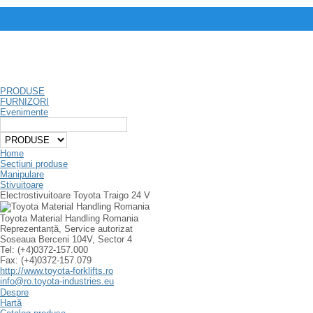
PRODUSE
FURNIZORI
Evenimente
Home
Secțiuni produse
Manipulare
Stivuitoare
Electrostivuitoare Toyota Traigo 24 V
Toyota Material Handling Romania
Reprezentanță, Service autorizat
Soseaua Berceni 104V, Sector 4
Tel: (+4)0372-157.000
Fax: (+4)0372-157.079
http://www.toyota-forklifts.ro
info@ro.toyota-industries.eu
Despre
Hartă