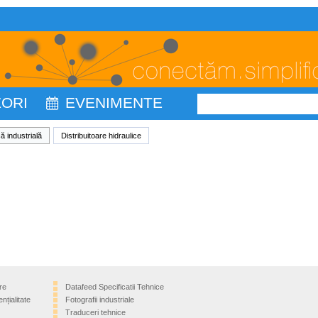
ZORI
EVENIMENTE
ă industrială
Distribuitoare hidraulice
re
Datafeed Specificatii Tehnice
nțialitate
Fotografii industriale
Traduceri tehnice