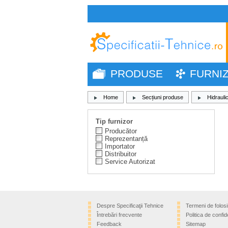
PRODUSE
FURNI
Home
Secțiuni produse
Hidraulic
Tip furnizor
Producător
Reprezentanță
Importator
Distribuitor
Service Autorizat
Despre Specificaţii Tehnice
Termeni de folosi
Întrebări frecvente
Politica de confide
Feedback
Sitemap