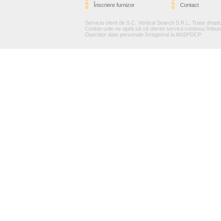
Înscriere furnizor
Contact
Serviciu oferit de S.C. Vertical Search S.R.L. Toate dreptu
Cookie-urile ne ajută să vă oferim servicii continuu îmbună
Operator date personale înregistrat la ANSPDCP