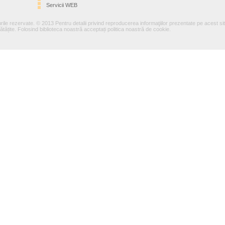
Servicii WEB
rile rezervate. © 2013 Pentru detalii privind reproducerea informaţiilor prezentate pe acest si
tățite. Folosind biblioteca noastră acceptați politica noastră de cookie.