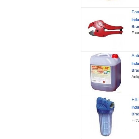
Foa
Indu
Bra
Foar
Ant
Indu
Bra
Anti
Filt
Indu
Bra
Filtr