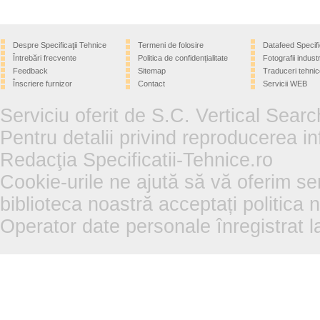
Despre Specificaţii Tehnice
Termeni de folosire
Datafeed Specifi
Întrebări frecvente
Politica de confidențialitate
Fotografii industr
Feedback
Sitemap
Traduceri tehnic
Înscriere furnizor
Contact
Servicii WEB
Serviciu oferit de S.C. Vertical Sear
Pentru detalii privind reproducerea in
Redacţia Specificatii-Tehnice.ro
Cookie-urile ne ajută să vă oferim se
biblioteca noastră acceptați politica 
Operator date personale înregistra