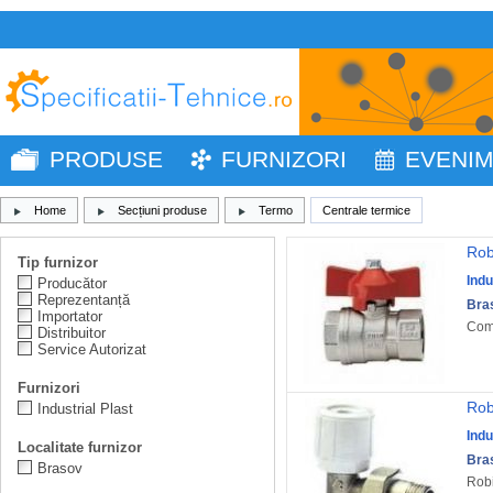
PRODUSE
FURNIZORI
EVENI
Home
Secțiuni produse
Termo
Centrale termice
Rob
Tip furnizor
Indu
Producător
Reprezentanță
Bra
Importator
Come
Distribuitor
Service Autorizat
Furnizori
Robi
Industrial Plast
Indu
Localitate furnizor
Bra
Brasov
Robi